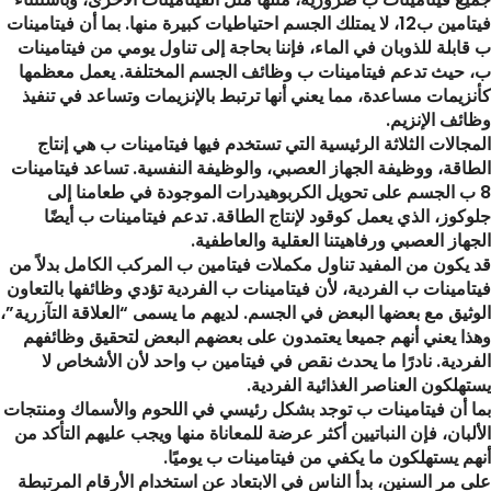
فيتامين ب12، لا يمتلك الجسم احتياطيات كبيرة منها. بما أن فيتامينات
ب قابلة للذوبان في الماء، فإننا بحاجة إلى تناول يومي من فيتامينات
ب، حيث تدعم فيتامينات ب وظائف الجسم المختلفة. يعمل معظمها
كأنزيمات مساعدة، مما يعني أنها ترتبط بالإنزيمات وتساعد في تنفيذ
وظائف الإنزيم.
المجالات الثلاثة الرئيسية التي تستخدم فيها فيتامينات ب هي إنتاج
الطاقة، ووظيفة الجهاز العصبي، والوظيفة النفسية. تساعد فيتامينات
8 ب الجسم على تحويل الكربوهيدرات الموجودة في طعامنا إلى
جلوكوز، الذي يعمل كوقود لإنتاج الطاقة. تدعم فيتامينات ب أيضًا
الجهاز العصبي ورفاهيتنا العقلية والعاطفية.
قد يكون من المفيد تناول مكملات فيتامين ب المركب الكامل بدلاً من
فيتامينات ب الفردية، لأن فيتامينات ب الفردية تؤدي وظائفها بالتعاون
الوثيق مع بعضها البعض في الجسم. لديهم ما يسمى “العلاقة التآزرية”،
وهذا يعني أنهم جميعا يعتمدون على بعضهم البعض لتحقيق وظائفهم
الفردية. نادرًا ما يحدث نقص في فيتامين ب واحد لأن الأشخاص لا
يستهلكون العناصر الغذائية الفردية.
بما أن فيتامينات ب توجد بشكل رئيسي في اللحوم والأسماك ومنتجات
الألبان، فإن النباتيين أكثر عرضة للمعاناة منها ويجب عليهم التأكد من
أنهم يستهلكون ما يكفي من فيتامينات ب يوميًا.
على مر السنين، بدأ الناس في الابتعاد عن استخدام الأرقام المرتبطة