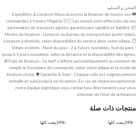
الشحن و التسليم
🚚 Expédition & Livraison Nous assurons la livraison de toutes vos
commandes à travers l’Algérie 🇩🇿 Les envois sont effectués via nos
partenaires de transport agréés, garantissant rapidité et fiabilité. 📦
Modes de livraison : Livraison au bureau du transporteur (point relais).
Livraison à domicile, selon disponibilité du service dans votre wilaya. ⏱
Délais estimés : Nord du pays : 2 à 3 jours ouvrables. Sud du pays :
jusqu’à 5 jours ouvrables, selon la distance et la disponibilité des lignes.
💰 Frais de livraison : Le tarif s’affiche automatiquement au moment de
remplir le formulaire de commande, selon votre wilaya et le mode de
livraison choisi. 🛡 Garantie & Suivi : Chaque colis est soigneusement
emballé et suivi jusqu’à sa réception. En cas de retard exceptionnel,
notre équipe logistique vous contactera directement pour vous
informer de l’état de la livraison.
منتجات ذات صلة
-24%
بيعت كلها
-24%
بيعت كلها