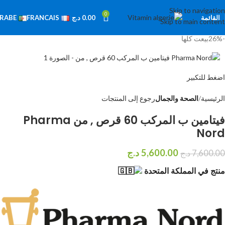
Skip to navigation
0
القائمة
0.00
د.ج
RABE
FRANCAIS
Skip to main content
-26%
بيعت كلها
اضغط للتكبير
الرئيسية
الصحة والجمال
رجوع إلى المنتجات
فيتامين ب المركب 60 قرص , من Pharma
Nord
5,600.00
د.ج
7,600.00
د.ج
منتج في المملكة المتحدة