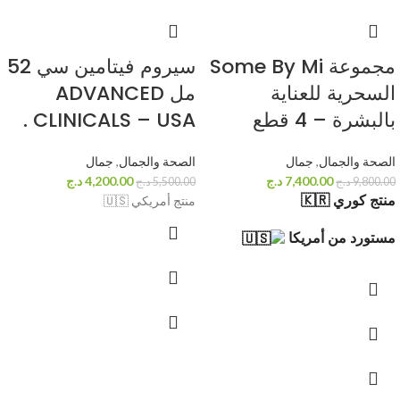
مجموعة Some By Mi
سيروم فيتامين سي 52
السحرية للعناية
مل ADVANCED
بالبشرة – 4 قطع
CLINICALS – USA .
الصحة والجمال
,
جمال
الصحة والجمال
,
جمال
7,400.00
د.ج
4,200.00
د.ج
9,800.00
د.ج
5,500.00
د.ج
منتج كوري 🇰🇷
منتج أمريكي 🇺🇸
مستورد من أمريكا