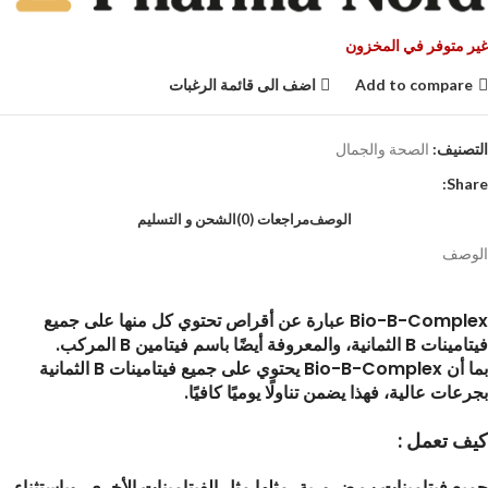
غير متوفر في المخزون
Add to compare
اضف الى قائمة الرغبات
التصنيف:
الصحة والجمال
Share:
الوصف
مراجعات (0)
الشحن و التسليم
الوصف
Bio-B-Complex عبارة عن أقراص تحتوي كل منها على جميع
فيتامينات B الثمانية، والمعروفة أيضًا باسم فيتامين B المركب.
بما أن Bio-B-Complex يحتوي على جميع فيتامينات B الثمانية
بجرعات عالية، فهذا يضمن تناولًا يوميًا كافيًا.
كيف تعمل :
جميع فيتامينات ب ضرورية، مثلها مثل الفيتامينات الأخرى، وباستثناء