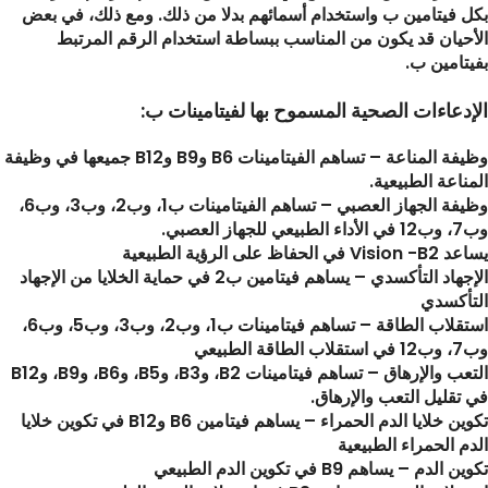
بكل فيتامين ب واستخدام أسمائهم بدلا من ذلك. ومع ذلك، في بعض
الأحيان قد يكون من المناسب ببساطة استخدام الرقم المرتبط
بفيتامين ب.
الإدعاءات الصحية المسموح بها لفيتامينات ب:
وظيفة المناعة – تساهم الفيتامينات B6 وB9 وB12 جميعها في وظيفة
المناعة الطبيعية.
وظيفة الجهاز العصبي – تساهم الفيتامينات ب1، وب2، وب3، وب6،
وب7، وب12 في الأداء الطبيعي للجهاز العصبي.
يساعد Vision -B2 في الحفاظ على الرؤية الطبيعية
الإجهاد التأكسدي – يساهم فيتامين ب2 في حماية الخلايا من الإجهاد
التأكسدي
استقلاب الطاقة – تساهم فيتامينات ب1، وب2، وب3، وب5، وب6،
وب7، وب12 في استقلاب الطاقة الطبيعي
التعب والإرهاق – تساهم فيتامينات B2، وB3، وB5، وB6، وB9، وB12
في تقليل التعب والإرهاق.
تكوين خلايا الدم الحمراء – يساهم فيتامين B6 وB12 في تكوين خلايا
الدم الحمراء الطبيعية
تكوين الدم – يساهم B9 في تكوين الدم الطبيعي