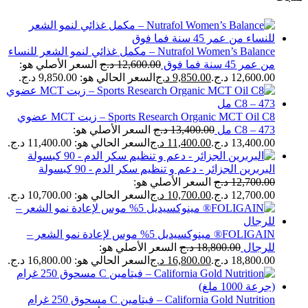
Nutrafol Women’s Balance – مكمل غذائي لنمو الشعر للنساء
من عمر 45 سنة فما فوق
12,600.00
د.ج
السعر الأصلي هو:
12,600.00 د.ج.
9,850.00
د.ج
السعر الحالي هو: 9,850.00 د.ج.
Sports Research Organic MCT Oil C8 – زيت MCT عضوي
C8 – 473 مل
13,400.00
د.ج
السعر الأصلي هو:
13,400.00 د.ج.
11,400.00
د.ج
السعر الحالي هو: 11,400.00 د.ج.
البربرين الجزائر - دعم و تنظيم سكر الدم - 90 كبسولة
12,700.00
د.ج
السعر الأصلي هو:
12,700.00 د.ج.
10,700.00
د.ج
السعر الحالي هو: 10,700.00 د.ج.
FOLIGAIN® مينوكسيديل 5% موس لإعادة نمو الشعر –
للرجال
18,800.00
د.ج
السعر الأصلي هو:
18,800.00 د.ج.
16,800.00
د.ج
السعر الحالي هو: 16,800.00 د.ج.
California Gold Nutrition – فيتامين C مسحوق 250 غرام