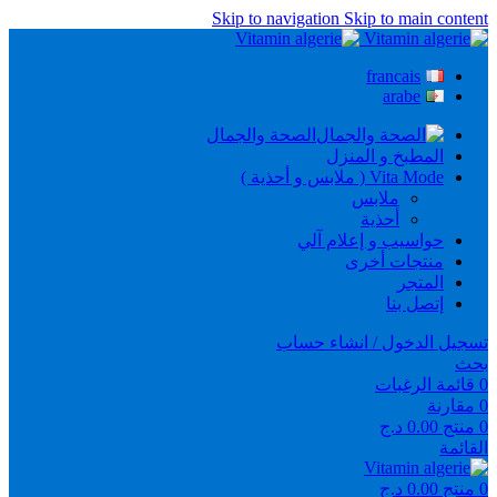
Skip to navigation
Skip to main content
francais
arabe
الصحة والجمال
المطبخ و المنزل
Vita Mode ( ملابس و أحذية )
ملابس
أحذية
حواسيب و إعلام آلي
منتجات أخرى
المتجر
إتصل بنا
تسجيل الدخول / انشاء حساب
بحث
0
قائمة الرغبات
0
مقارنة
0
منتج
0.00
د.ج
القائمة
0
منتج
0.00
د.ج