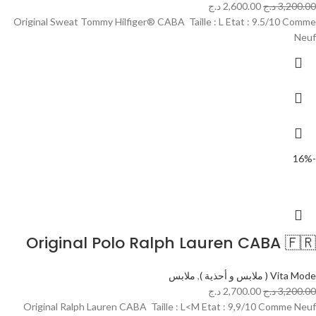
3,200.00
د.ج
2,600.00
د.ج
Original Sweat Tommy Hilfiger® CABA Taille : L Etat : 9.5/10 Comme
Neuf
-16%
Original Polo Ralph Lauren CABA 🇫🇷
Vita Mode ( ملابس و أحذية )
,
ملابس
3,200.00
د.ج
2,700.00
د.ج
Original Ralph Lauren CABA Taille : L<M Etat : 9,9/10 Comme Neuf