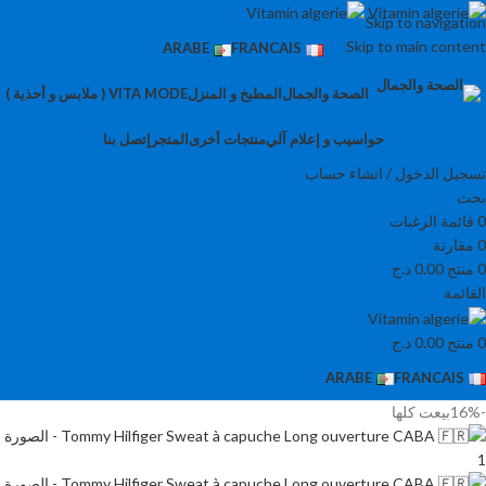
Skip to navigation
Skip to main content
ARABE
FRANCAIS
الصحة والجمال
المطبخ و المنزل
VITA MODE ( ملابس و أحذية )
حواسيب و إعلام آلي
منتجات أخرى
المتجر
إتصل بنا
تسجيل الدخول / انشاء حساب
بحث
0
قائمة الرغبات
0
مقارنة
0
منتج
0.00
د.ج
القائمة
0
منتج
0.00
د.ج
ARABE
FRANCAIS
-16%
بيعت كلها