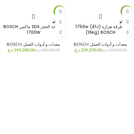
-2%
-2%
بيعت كله
بيعت كله
ا
ا
مطرقة هزازة 1750w (41J)
مطرقة الحفر SDS ماكس BOSCH
1700W
(16kg) BOSCH
معدات و أدوات العمل
,
BOSCH
معدات و أدوات العمل
,
BOSCH
239,200.00
د.ج
194,200.00
د.ج
243,000.00
د.ج
198,500.00
د.ج