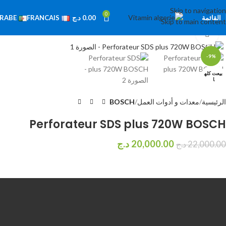
Skip to navigation
0
القائمة
0.00
د.ج
RABE
FRANCAIS
Skip to main content
اضغط للتكبير
-9%
بيعت كله
ا
الرئيسية
معدات و أدوات العمل
BOSCH
Perforateur SDS plus 720W BOSCH
20,000.00
د.ج
22,000.00
د.ج