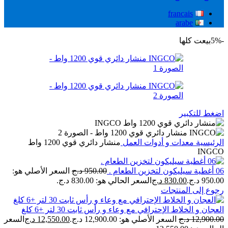
francais
arabe
-5%
بيعت كلها
اضغط للتكبير
الرئيسية
معدات و أدوات العمل
منشار دائري قوي 1200 واط
INGCO
06 أغطية سيليكون لتخزين الطعام .
950.00
د.ج
السعر الأصلي هو:
950.00 د.ج.
830.00
د.ج
السعر الحالي هو: 830.00 د.ج.
رجوع إلى المنتجات
العجان و الخلاط الإحترافي مع وعاء و رأس ثابت 30 لتر +6 كلغ
12,900.00
د.ج
السعر الأصلي هو: 12,900.00 د.ج.
12,550.00
د.ج
السعر