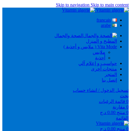
Skip to navigation
Skip to main content
francais
arabe
الصحة والجمال
المطبخ و المنزل
Vita Mode ( ملابس و أحذية )
ملابس
أحذية
حواسيب و إعلام آلي
منتجات أخرى
المتجر
إتصل بنا
تسجيل الدخول / انشاء حساب
بحث
0
قائمة الرغبات
0
مقارنة
0
منتج
0.00
د.ج
القائمة
0
منتج
0.00
د.ج