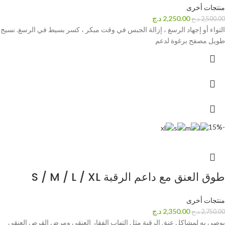
منتجات أخرى
2,250.00
د.ج
2,500.00
د.ج
التواء أو إجهاد الرسغ ، إزالة الجبس في وقت مبكر ، كسر بسيط في الرسغ. نسيج
طويل مصفح برغوة لدعم
-15%
طوق العنق مع داعم الرقبة S / M / L / XL
منتجات أخرى
2,350.00
د.ج
2,750.00
د.ج
يوصى به لمشاكل عنق الرقبة مثل التهاب الفقار العنقي ومرض القرص العنقي