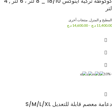
كوكوطة تركية اينوكس 18/10 _ 8 لتر ، 6 لتر , 4
لتر
المطبخ و المنزل
,
منتجات أخرى
11,400.00
د.ج
–
14,600.00
د.ج
-10%
دعامة معصم قابلة للتعديل S/M/L/XL