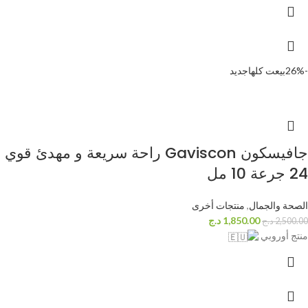
-26%
بيعت كلها
جديد
جافيسكون Gaviscon راحة سريعة و مهدئ قوي
24 جرعة 10 مل
الصحة والجمال
,
منتجات أخرى
1,850.00
د.ج
2,500.00
د.ج
منتج أوروبي