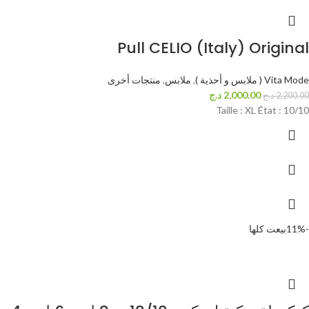
Pull CELIO (Italy) Original
Vita Mode ( ملابس و أحذية )
,
ملابس
,
منتجات أخرى
2,000.00
د.ج
2,200.00
د.ج
Taille : XL État : 10/10
-11%
بيعت كلها