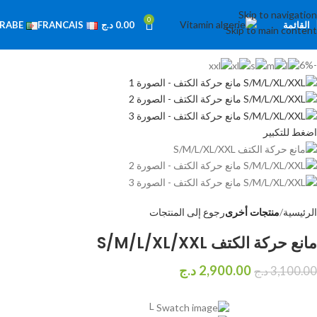
Skip to navigation
0
القائمة
0.00
د.ج
RABE
FRANCAIS
Skip to main content
-6%
اضغط للتكبير
الرئيسية
منتجات أخرى
رجوع إلى المنتجات
مانع حركة الكتف S/M/L/XL/XXL
2,900.00
د.ج
3,100.00
د.ج
L