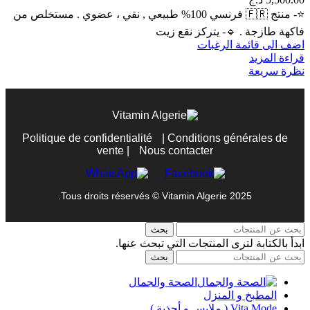
⭐- منتج 🇫🇷 فرنسي 100% طبيعي , نقي ، عضوي . مستخلص من
فاكهة طازجة . 🔹️- يتركز نقع زيت
اضف الى قائمة الرغبات
قراءة المزيد
نظرة سريعة
Politique de confidentialité
|
Conditions générales de
vente
|
Nous contacter
Tous droits réservés © Vitamin Algerie 2025.
بحث
ابدأ بالكتابة لترى المنتجات التي تبحث عنها.
بحث
الصحة والجمال
المطبخ و المنزل
Vita Mode ( ملابس و أحذية )