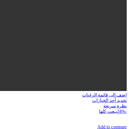
اضف الى قائمة الرغبات
هناك
تحديد أحد الخيارات
العديد
نظرة سريعة
من
-24%
بيعت كلها
الأشكال
المختلفة
Add to compare
لهذا