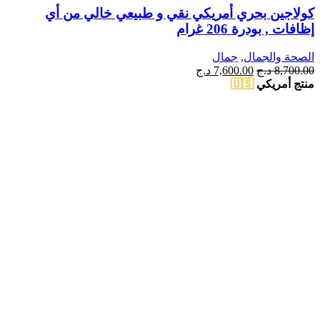
كولاجين بحري أمريكي نقي و طبيعي خالي من أي
إظافات , بودرة 206 غرام
الصحة والجمال
,
جمال
السعر
السعر
8,700.00
د.ج
7,600.00
د.ج
الأصلي
الحالي
منتج أمريكي
🇺🇸
هو:
هو:
8,700.00 د.ج.
7,600.00 د.ج.