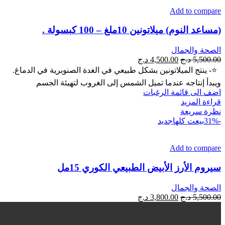
Add to compare
(مساعد النوم) ميلاتونين 10ملغ – 100 كبسولة .
الصحة والجمال
السعر
السعر
5,500.00
د.ج
4,500.00
د.ج
الأصلي
الحالي
⭐- ينتج الميلاتونين بشكل طبيعي في الغدة الصنوبرية في الدماغ.
هو:
هو:
ويبدأ إنتاجه عندما تميل الشمس إلى الغروب لتهيئة الجسم
5,500.00 د.ج.
4,500.00 د.ج.
اضف الى قائمة الرغبات
قراءة المزيد
نظرة سريعة
-31%
بيعت كلها
جديد
Add to compare
سيروم الأرز الأبيض الطبيعي الكوري 15مل
الصحة والجمال
السعر
السعر
5,500.00
د.ج
3,800.00
د.ج
الأصلي
الحالي
هو:
هو: