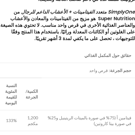
SimplyOne متعدد الفيتامينات + الأعشاب الداعم للرجال
من
Super Nutrition هو مزيج من الفيتامينات والمعادن والأعشاب
والعناصر الغذائية الأخرى في قرص واحد مناسب. لا تحتوي هذه الصيغة
على الغلوتين أو الكائنات المعدلة وراثيًا. باستخدام هذا المنتج وفقًا
للتوجيهات ، تحصل على ما يكفي لمدة 3 أشهر تقريبًا.
حقائق حول المكمل الغذائي
حجم الجرعة:
قرص واحد
النسبة
الكمية/
المئوية
الجرعة
للقيمة
اليومية
فيتامين أ (75% في صورة بالميتات الريتينيل و25%
1,200
133%
في صورة بيتا كاروتين)
مكجم