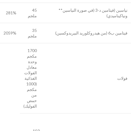
نياسين (فيتامين د-3 (في صورة النياسين**
45
281%
ونياكيناميدي)
ملجم
35
فيتامين ب6 (من هيدروكلوريد البيريدوكسين)
2059%
ملجم
1700
مكجم
وحدة
معادل
الفولات
فولات
الغذائية
(1000
مكجم
من
حمض
الفوليك)
150