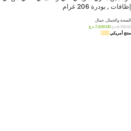
إظافات , بودرة 206 غرام
الصحة والجمال
,
جمال
7,600.00
د.ج
8,700.00
د.ج
منتج أمريكي
🇺🇸