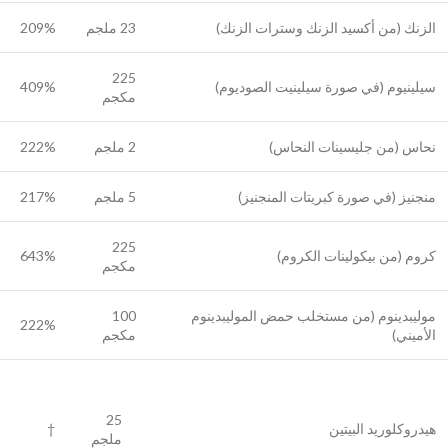
الزنك (من أكسيد الزنك وسترات الزنك)
23 ملجم
209%
225
سيلينيوم (في صورة سيلينيت الصوديوم)
409%
مكجم
نحاس (من جليسينات النحاس)
2 ملجم
222%
منجنيز (في صورة كبريتات المنجنيز)
5 ملجم
217%
225
كروم (من بيكولينات الكروم)
643%
مكجم
موليبدينوم (من مستخلب حمض الموليبدينوم
100
222%
الأميني)
مكجم
25
هيدروكلوريد البيتين
†
ملجم