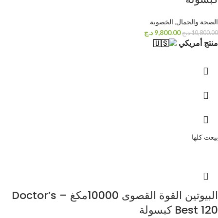
الصحة والجمال
,
الخصوبة
9,800.00
د.ج
10,800.00
د.ج
منتج أمريكي
بيعت كلها
البيوتين القوة القصوى 10000مكغ – Doctor’s
Best 120 كبسولة