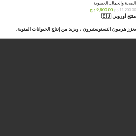
الصحة والجمال
,
الخصوبة
9,800.00
د.ج
11,200.00
د.ج
منتج أوروبي 🇪🇺
يعزز هرمون التستوستيرون ، ويزيد من إنتاج الحيوانات المنوية.