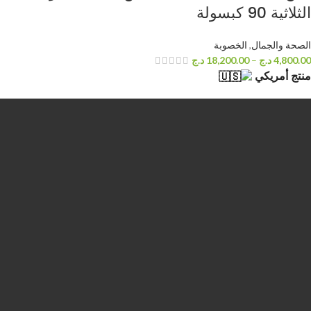
الثلاثية 90 كبسولة
الصحة والجمال
,
الخصوبة
4,800.00
د.ج
–
18,200.00
د.ج
منتج أمريكي