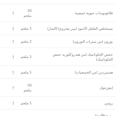
30
فلافونويدات حيوية حمضية
†
ملجم
مستخلص الفلفل الأسود (بيبر نيجروم) (الثمار)
5 ملجم
†
بورون (من سترات البورون)
2 ملجم
†
حمض الجلوتاميك (من هيدروكلوريد حمض
5 ملجم
†
الجلوتاميك)
هسبيردين (من الحمضيات)
5 ملجم
†
30
إينوزيتول
†
ملجم
روتين
5 ملجم
†
مزيج الأعشاب