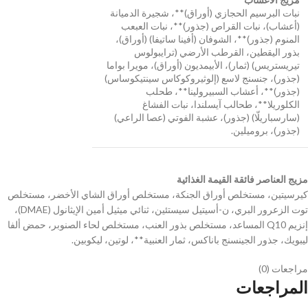
نبات البرسيم الحجازي (أوراق)**، شجيرة الدميانة
(أعشاب)، نبات القراص (جذور)**، نبات العبعب
المنوم (جذور)**، الشوفان (أفينا ساتيفا) (أوراق)،
بذور اليقطين، القرطب الأرضي (ترايبولوس
تيريستريس) (ثمار)، الأبيمديون (أوراق)، مويرا بواما
(جذور)، جنسنج لاسع (إلوثيروكوكاس سينتيكوساس)
(جذور)**، أعشاب السبيرولينا**، طحلب
الكلوريلا**، طحالب آيسلندا، نبات الفشاغ
(سارسباريلّا) (جذور)، عشبة الفوتي (عصا الراعي)
(جذور)، بروميلين.
مزيج العناصر فائقة القيمة الغذائية
كيرسيتين، مستخلص أوراق الجنكة، مستخلص أوراق الشاي الأخضر، مستخلص
توت الزعرور البري، ن-أسيتيل سيستئين، ثنائي ميثيل أمين الإيثانول (DMAE)،
إنزيم Q10 المساعد، مستخلص بذور العنب، مستخلص لحاء الصنوبر، حمض ألفا
ليبويك، جذور الجينسنج باناكس، ثمار العنبية**، لوتين، ليكوبين.
مراجعات (0)
المراجعات