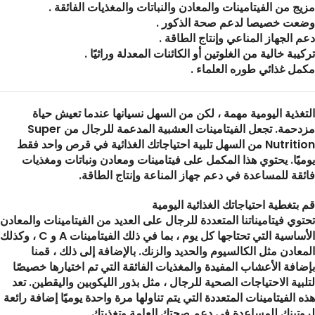
مزيج من الفيتامينات والمعادن والنباتات والمغذيات الفائقة .
وضعت خصيصا لدعم صحة الذكور .
دعم الجهاز المناعي وإنتاج الطاقة .
تركيبة خالية من الغلوتين أو الكائنات المعدلة وراثيًا .
مكمل غذائي طوره العلماء .
التغذية اليومية مهمة ، لكن من السهل نسيانها عندما تعيش حياة
مزدحمة. تجعل الفيتامينات العشبية المدعمة للرجال من Super
Nutrition من السهل تلبية احتياجاتك الغذائية في قرص واحد فقط
يوميًا. يحتوي هذا المكمل على فيتامينات ومعادن ونباتات ومغذيات
فائقة للمساعدة في دعم جهاز المناعة وإنتاج الطاقة.
قم بتغطية احتياجاتك الغذائية اليومية
تحتوي فيتاميناتنا المتعددة للرجال على العديد من الفيتامينات والمعادن
الأساسية التي تحتاجها كل يوم ، بما في ذلك الفيتامينات A و C ، وكذلك
المعادن مثل الكالسيوم والحديد والزنك. بالإضافة إلى ذلك ، قمنا
بإضافة الأعشاب المفيدة والمغذيات الفائقة التي تم اختيارها خصيصًا
لتلبية الاحتياجات الصحية للرجال ، مثل بذور الليكوبين واليقطين. تعد
هذه الفيتامينات المتعددة التي يتم تناولها مرة واحدة يوميًا إضافة رائعة
لروتينك للمساعدة في دعم صحتك العامة وتغذيتك.