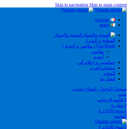
Skip to navigation
Skip to main content
francais
arabe
الصحة والجمال
المطبخ و المنزل
Vita Mode ( ملابس و أحذية )
ملابس
أحذية
حواسيب و إعلام آلي
منتجات أخرى
المتجر
إتصل بنا
تسجيل الدخول / انشاء حساب
بحث
0
قائمة الرغبات
0
مقارنة
0
منتج
0.00
د.ج
القائمة
0
منتج
0.00
د.ج