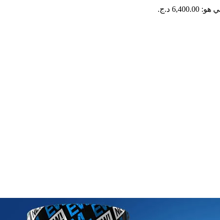
6,400. د.ج.