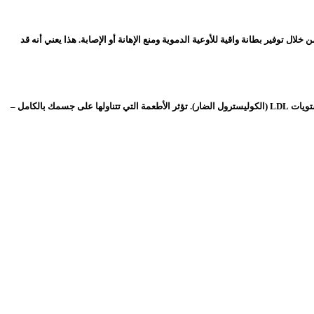
ل توفير بطانة واقية للأوعية الدموية ومنع الإهانة أو الإصابة. هذا يعني أنه قد
تساعد مضادات الأكسدة عدة أنظمة في جسمك. يعزز النظام الغذائي الغني بالأطعمة الغنية بمضادات الأكسدة مستويات أعلى من HDL (الكوليسترول الجيد) وانخفاض مستويات LDL (الكوليسترول الضار). تؤثر الأطعمة التي تتناولها على جسمك بالكامل –