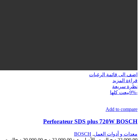
اضف الى قائمة الرغبات
قراءة المزيد
نظرة سريعة
-9%
بيعت كلها
Add to compare
Perforateur SDS plus 720W BOSCH
معدات و أدوات العمل
,
BOSCH
22,000.00
د.ج
السعر الأصلي هو: 22,000.00 د.ج.
20,000.00
د.ج
السعر