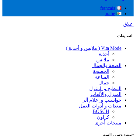
francais
arabe
اغلاق
التصنيفات
Vita Mode ( ملابس و أحذية )
أحذية
ملابس
الصحة والجمال
الخصوبة
المناعة
جمال
المطبخ و المنزل
المنزل والألعاب
حواسيب و إعلام آلي
معدات و أدوات العمل
BOSCH
كراون
منتجات أخرى
تصفية حسب السعر