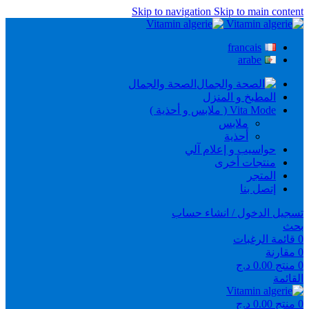
Skip to navigation
Skip to main content
francais
arabe
الصحة والجمال
المطبخ و المنزل
Vita Mode ( ملابس و أحذية )
ملابس
أحذية
حواسيب و إعلام آلي
منتجات أخرى
المتجر
إتصل بنا
تسجيل الدخول / انشاء حساب
بحث
0
قائمة الرغبات
0
مقارنة
0
منتج
0.00
د.ج
القائمة
0
منتج
0.00
د.ج