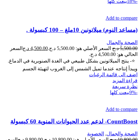
-18%
بيعت كلها
Add to compare
(مساعد النوم) ميلاتونين 10ملغ – 100 كبسولة .
الصحة والجمال
5,500.00
د.ج
السعر الأصلي هو: 5,500.00 د.ج.
4,500.00
د.ج
السعر
الحالي هو: 4,500.00 د.ج.
⭐- ينتج الميلاتونين بشكل طبيعي في الغدة الصنوبرية في الدماغ.
ويبدأ إنتاجه عندما تميل الشمس إلى الغروب لتهيئة الجسم
اضف الى قائمة الرغبات
قراءة المزيد
نظرة سريعة
-9%
بيعت كلها
Add to compare
CountBoost- لدعم عدد الحيوانات المنوية 60 كبسولة
الصحة والجمال
,
الخصوبة
10,800.00
د.ج
السعر الأصلي هو: 10,800.00 د.ج.
9,800.00
د.ج
السعر