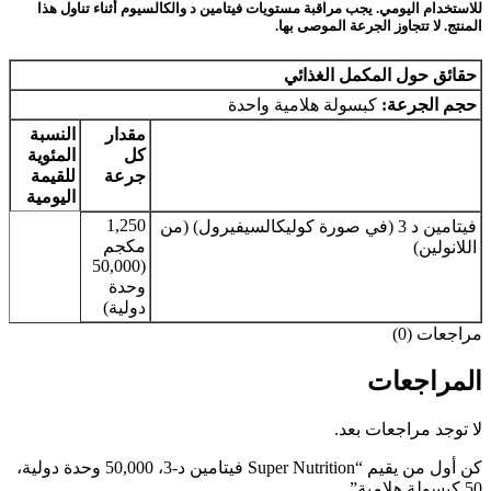
للاستخدام اليومي. يجب مراقبة مستويات فيتامين د والكالسيوم أثناء تناول هذا
المنتج. لا تتجاوز الجرعة الموصى بها.
حقائق حول المكمل الغذائي
حجم الجرعة:
كبسولة هلامية واحدة
مقدار
النسبة
كل
المئوية
جرعة
للقيمة
اليومية
1,250
فيتامين د 3 (في صورة كوليكالسيفيرول) (من
مكجم
اللانولين)
(50,000
وحدة
دولية)
مراجعات (0)
المراجعات
لا توجد مراجعات بعد.
كن أول من يقيم “Super Nutrition فيتامين د-3، 50,000 وحدة دولية،
50 كبسولة هلامية”