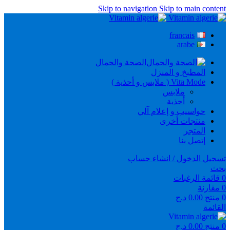
Skip to navigation
Skip to main content
francais
arabe
الصحة والجمال
المطبخ و المنزل
Vita Mode ( ملابس و أحذية )
ملابس
أحذية
حواسيب و إعلام آلي
منتجات أخرى
المتجر
إتصل بنا
تسجيل الدخول / انشاء حساب
بحث
0
قائمة الرغبات
0
مقارنة
0
منتج
0.00
د.ج
القائمة
0
منتج
0.00
د.ج