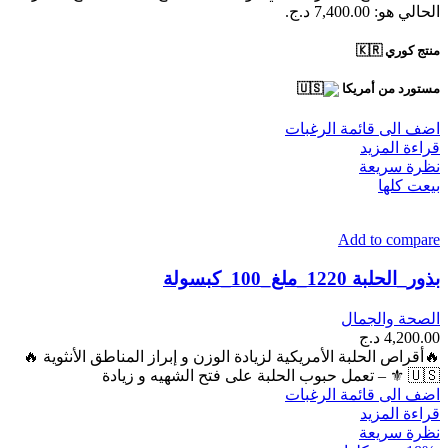
الحالي هو: 7,400.00 د.ج.
منتج كوري 🇰🇷
مستورد من أمريكا
اضف الى قائمة الرغبات
قراءة المزيد
نظرة سريعة
بيعت كلها
Add to compare
بذور_الحلبة 1220_ملغ_100_كبسولة
الصحة والجمال
4,200.00
د.ج
🔥أقراص الحلبة الأمريكية لزيادة الوزن و إبراز المناطق الأنثوية 🔥
🇺🇸 ⚜ – تعمل حبوب الحلبة على فتح الشهيه و زيادة
اضف الى قائمة الرغبات
قراءة المزيد
نظرة سريعة