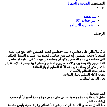
التصنيف:
الصحة والجمال
Share:
الوصف
مراجعات (0)
الشحن و التسليم
الوصف
غالبًا ما يُطلق على فيتامين د اسم “فيتامين أشعة الشمس” لأنه ينتج في الجلد
استجابةً لأشعة الشمس. إنه فيتامين أساسي للعديد من عمليات التمثيل الغذائي
التي تساعد في دعم الجسم. يمكن أن يساعد فيتامين د 3 في تنظيم امتصاص
الكالسيوم والفوسفور ، وكلاهما ضروري لعظام وأسنان قوية وصحية. بالإضافة إلى
ذلك ، يمكن أن يساعد في دعم الأداء السليم لجهاز المناعة.
يدعم صحة العظام والأسنان.
يشجع الأداء السليم لجهاز المناعة.
يعزز الدعم الهيكلي.
كيف تستعمل :
تناول كبسولة واحدة مع وجبة تحتوي على دهون مرة واحدة أسبوعياً أو حسب
إرشادات الطبيب.
هذا المنتج مخصص للاستخدام تحت إشراف أخصائي رعاية صحية وليس مخصصًا