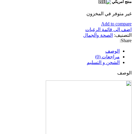
هو:
هو:
منتج أمريكي
8,700.00 د.ج.
6,800.00 د.ج.
غير متوفر في المخزون
Add to compare
اضف الى قائمة الرغبات
التصنيف:
الصحة والجمال
Share:
الوصف
مراجعات (0)
الشحن و التسليم
الوصف