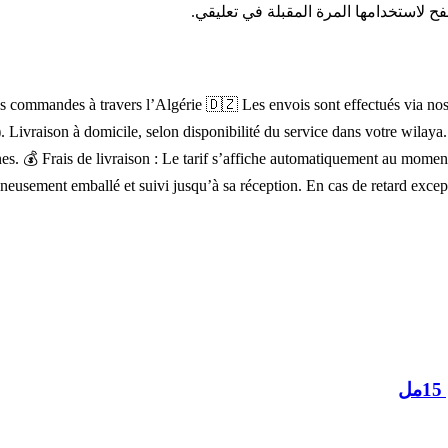
ح لاستخدامها المرة المقبلة في تعليقي.
s commandes à travers l’Algérie 🇩🇿 Les envois sont effectués via nos pa
). Livraison à domicile, selon disponibilité du service dans votre wilay
lignes. 💰 Frais de livraison : Le tarif s’affiche automatiquement au mo
igneusement emballé et suivi jusqu’à sa réception. En cas de retard exce