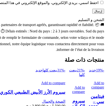
احفظ اسمي، بريدي الإلكتروني، والموقع الإلكتروني في هذا المتصف
الشحن و التسليم
rtenaires de transport agréés, garantissant rapidité et fiabilité. 📦
a. ⏱ Délais estimés : Nord du pays : 2 à 3 jours ouvrables. Sud du pays
ment de remplir le formulaire de commande, selon votre wilaya et le mode
ptionnel, notre équipe logistique vous contactera directement pour vous
informer de l’état de la livraison.
منتجات ذات صلة
-19%
جديد
-21%
بيعت
-31%
بيعت كلها
جديد
كلها
Add to compare
Add to
compare
Add to
سيروم الأرز الأبيض الطبيعي الكوري 15مل
compare
فيتامين
سيروم
سي –
الصحة والجمال
السعر
السعر
5,500.00
د.ج
3,800.00
د.ج