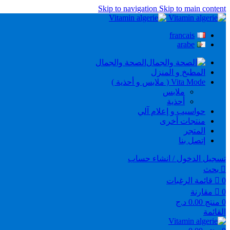
Skip to navigation
Skip to main content
francais
arabe
الصحة والجمال
المطبخ و المنزل
Vita Mode ( ملابس و أحذية )
ملابس
أحذية
حواسيب و إعلام آلي
منتجات أخرى
المتجر
إتصل بنا
تسجيل الدخول / انشاء حساب
بحث
0
قائمة الرغبات
0
مقارنة
0
منتج
0.00
د.ج
القائمة