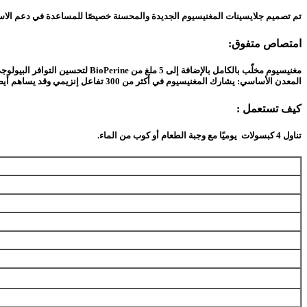
تم تصميم جلايسينات المغنيسيوم الجديدة والمحسنة خصيصًا للمساعدة في دعم الا
امتصاص متفوق:
مغنيسيوم مخلّب بالكامل بالإضافة إلى 5 ملغ من BioPerine لتحسين التوافر البيولوجي والهضم اللطيف.
المعدن الأساسي: يشارك المغنيسيوم في أكثر من 300 تفاعل إنزيمي وقد يساهم أيضًا في صحة العظام ووظيفة العضلات.
كيف تستعمل :
تناول 4 كبسولات يوميًا مع وجبة الطعام أو كوب من الماء.