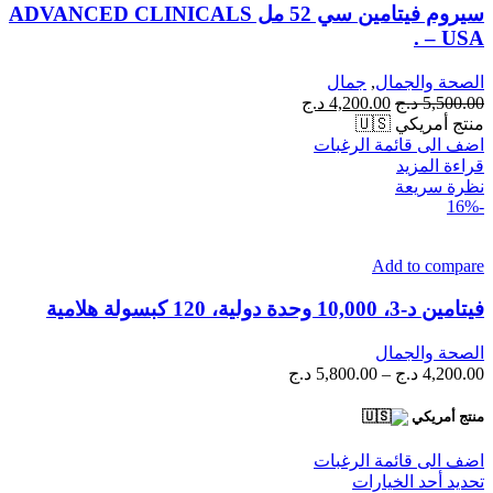
سيروم فيتامين سي 52 مل ADVANCED CLINICALS
– USA .
الصحة والجمال
,
جمال
السعر
السعر
5,500.00
د.ج
4,200.00
د.ج
الأصلي
الحالي
منتج أمريكي 🇺🇸
هو:
هو:
اضف الى قائمة الرغبات
5,500.00 د.ج.
4,200.00 د.ج.
قراءة المزيد
نظرة سريعة
-16%
Add to compare
فيتامين د-3، 10,000 وحدة دولية، 120 كبسولة هلامية
الصحة والجمال
نطاق
4,200.00
د.ج
–
5,800.00
د.ج
السعر:
من
منتج أمريكي
خلال
اضف الى قائمة الرغبات
هناك
تحديد أحد الخيارات