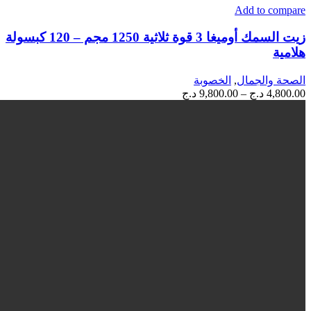
Add to compare
لهذا
المنتج.
زيت السمك أوميغا 3 قوة ثلاثية 1250 مجم – 120 كبسولة
يمكن
هلامية
اختيار
الخيارات
على
الصحة والجمال
,
الخصوبة
صفحة
نطاق
4,800.00
د.ج
–
9,800.00
د.ج
المنتج
السعر:
من
خلال