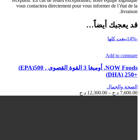
réception. En cas de retard exceptionnel, notre équipe logistique
vous contactera directement pour vous informer de l’état de la
livraison.
قد يعجبك أيضاً…
-14%
بيعت كلها
Add to compare
NOW Foods, أوميغا 3 القوة القصوى , 500(EPA)
+DHA) 250)
الصحة والجمال
نطاق
7,600.00
د.ج
–
12,300.00
د.ج
السعر:
من
خلال