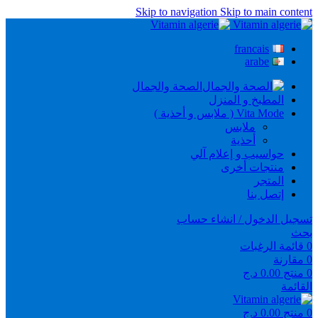
Skip to navigation
Skip to main content
francais
arabe
الصحة والجمال
المطبخ و المنزل
Vita Mode ( ملابس و أحذية )
ملابس
أحذية
حواسيب و إعلام آلي
منتجات أخرى
المتجر
إتصل بنا
تسجيل الدخول / انشاء حساب
بحث
0
قائمة الرغبات
0
مقارنة
0
منتج
0.00
د.ج
القائمة
0
منتج
0.00
د.ج