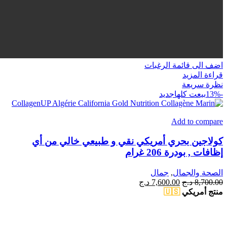
اضف الى قائمة الرغبات
قراءة المزيد
نظرة سريعة
-13%
بيعت كلها
جديد
Add to compare
كولاجين بحري أمريكي نقي و طبيعي خالي من أي
إظافات , بودرة 206 غرام
الصحة والجمال
,
جمال
السعر
السعر
8,700.00
د.ج
7,600.00
د.ج
الأصلي
الحالي
منتج أمريكي
🇺🇸
هو:
هو:
8,700.00 د.ج.
7,600.00 د.ج.