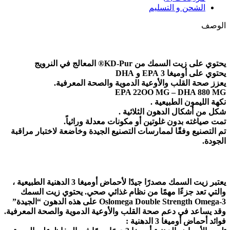
الشحن و التسليم
الوصف
يحتوي على زيت السمك من KD-Pur® المعالج في النرويج
يحتوي على أوميغا 3 EPA و DHA
يعزز صحة القلب والأوعية الدموية والصحة المعرفية.
EPA 22OO MG – DHA 880 MG
نكهة الليمون الطبيعية .
شكل من أشكال الدهون الثلاثية .
تمت صياغته بدون غلوتين أو مكونات معدلة وراثياً.
تم التصنيع وفقًا لممارسات التصنيع الجيدة وخاضعة لاختبار مراقبة
الجودة.
يعتبر زيت السمك مصدرًا جيدًا لأحماض أوميغا 3 الدهنية الطبيعية ،
والتي تعد جزءًا مهمًا من نظام غذائي صحي. يحتوي زيت السمك
Oslomega Double Strength Omega-3 على هذه الدهون “الجيدة”
وقد يساعد في دعم صحة القلب والأوعية الدموية والصحة المعرفية.
فوائد أحماض أوميغا 3 الدهنية :