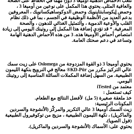
تلعب الأحماض الدهنية أوميغا 3 دورًا مهمًا في الحفاظ على الصحة
والعافية المثلى. يحتوي هذا المكمل على نوعين من أوميغا 3 ،
وحمض إيكوسابنتاينويك وحمض الدوكوساهيكسانويك ، المعروفين
بدعم العديد من الأنظمة الوظيفية في الجسم ، بما في ذلك نظام
القلب والأوعية الدموية ، والتمثيل الغذائي للدهون ، والصحة
المعرفية. * قد تؤدي إضافة هذا المكمل إلى روتينك اليومي إلى زيادة
امتصاص أحماض الأوميغا هذه. 3 من هذه الأحماض الدهنية الهامة
وتساعد في دعم صحتك العامة.
يحتوي أوميجا 3 ذو القوة المزدوجة من Oslomega على زيت سمك
عالي التركيز مكرر من KD-Pür® معالج في النرويج بنكهة الليمون
الطبيعية. من السهل إضافة المكملات السائلة المناسبة إلى روتينك
اليومي.
معتمد من iTested
كيف تستعمل :
خذ ملعقة صغيرة (5 مل) لأفضل النتائج
مع الطعام
.
المكونات الرئيسية:
زيت السمك أوميغا 3 عالي التكرير والمركّز (الأنشوجة والسردين
والماكريل) ، نكهة الليمون الطبيعية ، مزيج من توكوفيرول الطبيعية
(فول الصويا).
يحتوي على: الأسماك (الأنشوجة والسردين والماكريل).