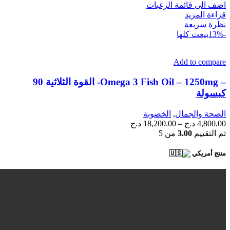
هو:
هو:
اضف الى قائمة الرغبات
6,500.00 د.ج.
5,800.00 د.ج.
قراءة المزيد
نظرة سريعة
-13%
بيعت كلها
Add to compare
– Omega 3 Fish Oil – 1250mg- القوة الثلاثية 90
كبسولة
الصحة والجمال
,
الخصوبة
نطاق
4,800.00
د.ج
–
18,200.00
د.ج
السعر:
تم التقييم
3.00
من 5
من
منتج أمريكي
خلال