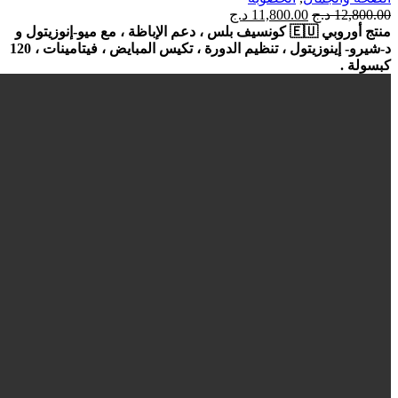
السعر
السعر
12,800.00
د.ج
11,800.00
د.ج
الأصلي
الحالي
منتج أوروبي 🇪🇺
كونسيف بلس ، دعم الإباظة ، مع ميو-إنوزيتول و
هو:
هو:
د-شيرو- إينوزيتول ، تنظيم الدورة ، تكيس المبايض ، فيتامينات ، 120
12,800.00 د.ج.
11,800.00 د.ج.
كبسولة .