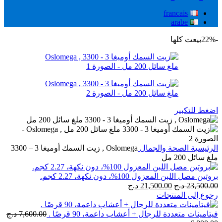
francais
arabe
-22%
بيعت كلها
اضغط للتكبير
الرئيسية
الصحة والجمال
Oslomega , زيت السمك أوميغا 3 – 3300
ملغ سائل 200 مل
بروتين مصل اللبن المعزول 100%، دون نكهة، 2.27 كجم.
السعر
السعر
23,500.00
د.ج
21,500.00
د.ج
الأصلي
الحالي
رجوع إلى المنتجات
هو:
هو:
23,500.00 د.ج.
21,500.00 د.ج.
فيتامينات متعددة للرجال + أعشاب داعمة، 90 قرصًا .
7,600.00
د.ج