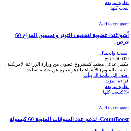
العديد
نظرة سريعة
من
بيعت كلها
الأشكال
المختلفة
Add to compare
لهذا
المنتج.
أشواغندا عضوية لتخفيف التوتر و تحسين المزاج 60
يمكن
قرص .
اختيار
الخيارات
على
الصحة والجمال
صفحة
5,500.00
د.ج
المنتج
مكمل غذائي معتمد كمشروع عضوي من وزارة الزراعة الأمريكية .
العبعب المنوم ( الأشواغندا ) هو عبارة عن عشبة تساعد
اضف الى قائمة الرغبات
قراءة المزيد
نظرة سريعة
-9%
بيعت كلها
Add to compare
CountBoost- لدعم عدد الحيوانات المنوية 60 كبسولة
الصحة والجمال
,
الخصوبة