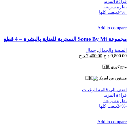
قراءة المزيد
نظرة سريعة
-24%
بيعت كلها
Add to compare
مجموعة Some By Mi السحرية للعناية بالبشرة – 4 قطع
الصحة والجمال
,
جمال
السعر
السعر
9,800.00
د.ج
7,400.00
د.ج
الأصلي
الحالي
هو:
هو:
منتج كوري 🇰🇷
9,800.00 د.ج.
7,400.00 د.ج.
مستورد من أمريكا
اضف الى قائمة الرغبات
قراءة المزيد
نظرة سريعة
-24%
بيعت كلها
Add to compare