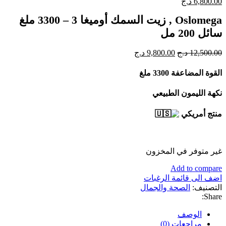
السعر
السعر
6,800.00
د.ج
الأصلي
الحالي
Oslomega , زيت السمك أوميغا 3 – 3300 ملغ
هو:
هو:
7,600.00 د.ج.
6,800.00 د.ج.
سائل 200 مل
السعر
السعر
12,500.00
د.ج
9,800.00
د.ج
الأصلي
الحالي
هو:
هو:
القوة المضاعفة 3300 ملغ
12,500.00 د.ج.
9,800.00 د.ج.
نكهة الليمون الطبيعي
منتج أمريكي
غير متوفر في المخزون
Add to compare
اضف الى قائمة الرغبات
التصنيف:
الصحة والجمال
Share:
الوصف
مراجعات (0)