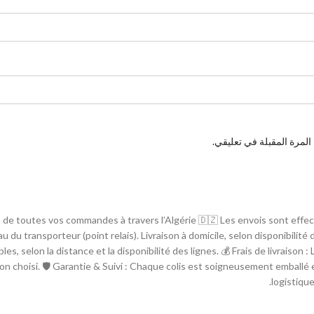
لمرة المقبلة في تعليقي.
son de toutes vos commandes à travers l’Algérie 🇩🇿 Les envois sont effe
eau du transporteur (point relais). Livraison à domicile, selon disponibilit
les, selon la distance et la disponibilité des lignes. 💰 Frais de livraiso
on choisi. 🛡 Garantie & Suivi : Chaque colis est soigneusement emballé e
logistique