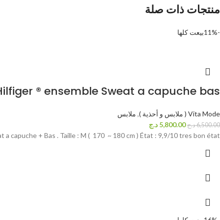
منتجات ذات صلة
-11%
بيعت كلها
ilfiger ® ensemble Sweat a capuche bas
Vita Mode ( ملابس و أحذية )
,
ملابس
5,800.00
د.ج
6,500.00
د.ج
 capuche + Bas . Taille : M ( 170 ~ 180 cm ) État : 9,9/10 tres bon état .
-16%
بيعت كلها