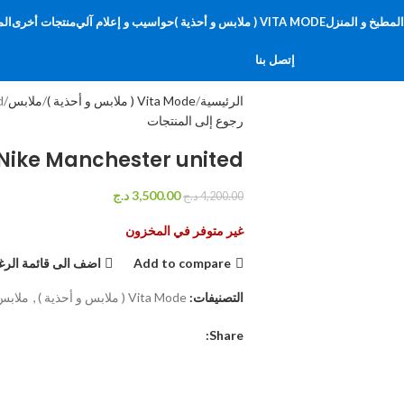
لمطبخ و المنزل
VITA MODE ( ملابس و أحذية )
حواسيب و إعلام آلي
منتجات أخرى
الم
إتصل بنا
الرئيسية
Vita Mode ( ملابس و أحذية )
ملابس
d
رجوع إلى المنتجات
 Nike Manchester united
3,500.00
د.ج
4,200.00
د.ج
غير متوفر في المخزون
Add to compare
اضف الى قائمة الرغ
التصنيفات:
Vita Mode ( ملابس و أحذية )
,
ملابس
Share: