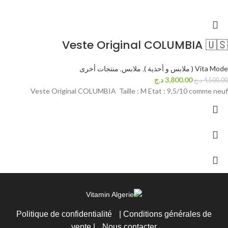
Veste Original COLUMBIA 🇺🇸
Vita Mode ( ملابس و أحذية )
,
ملابس
,
منتجات أخرى
3,800.00
د.ج
4,500.00
د.ج
Veste Original COLUMBIA Taille : M Etat : 9,5/10 comme neuf
Politique de confidentialité
|
Conditions générales de
vente
|
Nous contacter