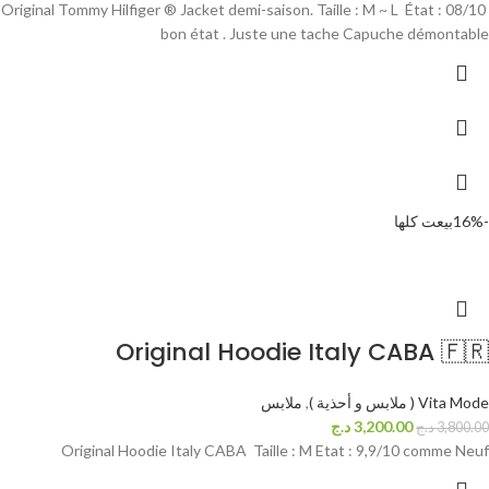
Original Tommy Hilfiger ® Jacket demi-saison. Taille : M ~ L État : 08/10
bon état . Juste une tache Capuche démontable
-16%
بيعت كلها
Original Hoodie Italy CABA 🇫🇷
Vita Mode ( ملابس و أحذية )
,
ملابس
3,200.00
د.ج
3,800.00
د.ج
Original Hoodie Italy CABA Taille : M Etat : 9,9/10 comme Neuf