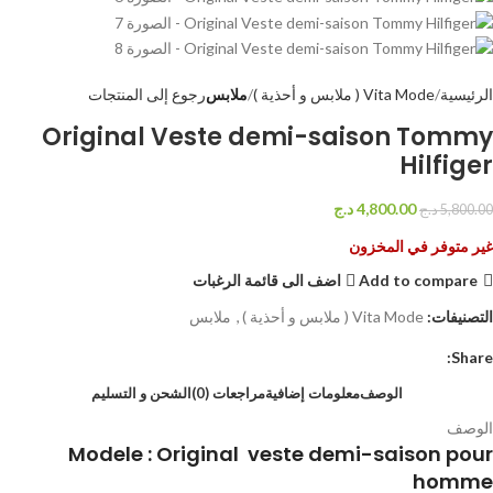
الرئيسية
Vita Mode ( ملابس و أحذية )
ملابس
رجوع إلى المنتجات
Original Veste demi-saison Tommy
Hilfiger
4,800.00
د.ج
5,800.00
د.ج
غير متوفر في المخزون
Add to compare
اضف الى قائمة الرغبات
التصنيفات:
Vita Mode ( ملابس و أحذية )
,
ملابس
Share:
الوصف
معلومات إضافية
مراجعات (0)
الشحن و التسليم
الوصف
Modele : Original veste demi-saison pour
homme