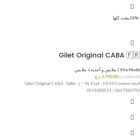
-26%
بيعت كلها
Gilet Original CABA 🇫🇷
Vita Mode ( ملابس و أحذية )
,
ملابس
2,700.00
د.ج
3,650.00
د.ج
Gilet Original CABA Taille : L ^ XL Etat : 10/10 Comme neuf
0551000551 / 0657382792