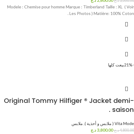
2,600.00
د.ج
3,000.00
د.ج
Modele : Chemise pour homme Marque : Timberland Taille : XL ( Voir
Les Photos ) Matière: 100% Coton .
-21%
بيعت كلها
Original Tommy Hilfiger ® Jacket demi-
saison .
Vita Mode ( ملابس و أحذية )
,
ملابس
3,800.00
د.ج
4,800.00
د.ج