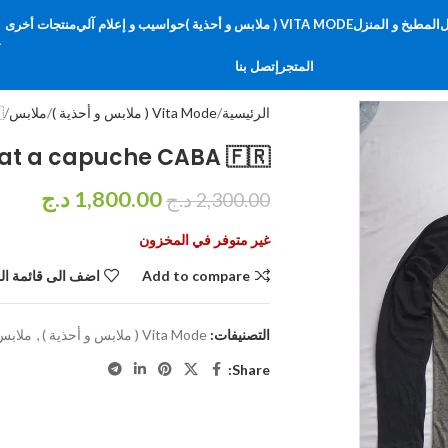
منتجات أخرى
حواسيب و إعلام آلي
VITA MODE ( ملابس و أحذية )
المطبخ و المنزل
ا
ب
إتصل بنا
المتجر

ملابس
Vita Mode ( ملابس و أحذية )
الرئيسية
at a capuche CABA 🇫🇷
د.ج
1,800.00
د.ج
2,300.00
غير متوفر في المخزون
لى قائمة الرغبات
Add to compare
ملابس
,
Vita Mode ( ملابس و أحذية )
التصنيفات:
Share: