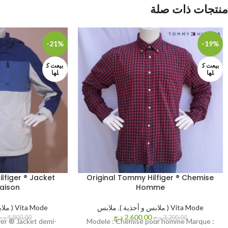
منتجات ذات صلة
-21%
-19%
بيعت ك
بيعت ك
لها
لها
lfiger ® Jacket
Original Tommy Hilfiger ® Chemise
ison .
Homme
Vita Mode ( ملابس و أحذية )
,
ملابس
Vita Mode ( ملابس و أحذية )
2,600.00
د.ج
3,200.00
د.ج
4,800.00
د.ج
ger ® Jacket demi-
Modele : Chemise pour homme Marque :