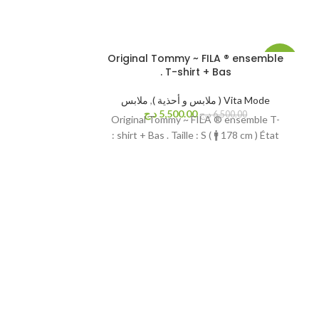
Original Tommy ~ FILA ® ensemble
-17%
-15%
T-shirt + Bas .
بيعت ك
بيعت ك
Vita Mode ( ملابس و أحذية )
,
ملابس
لها
لها
5,500.00
د.ج
6,500.00
د.ج
Original Tommy ~ FILA ® ensemble T-
shirt + Bas . Taille : S ( 🚹 178 cm ) État :
RIGINAL CABA
Vita Mode ( ملابس و أحذية )
,000.00
RIGINAL CABA