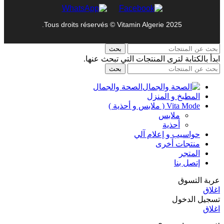
Tous droits réservés © Vitamin Algerie 2025.
بحث
ابدأ بالكتابة لترى المنتجات التي تبحث عنها.
بحث
الصحة والجمال
المطبخ و المنزل
Vita Mode ( ملابس و أحذية )
ملابس
أحذية
حواسيب و إعلام آلي
منتجات أخرى
المتجر
إتصل بنا
عربة التسوق
اغلاق
تسجيل الدخول
اغلاق