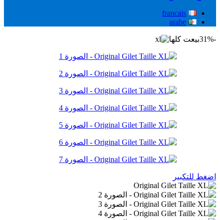
francais
arabe
-31%
بيعت كلها
اضغط للتكبير