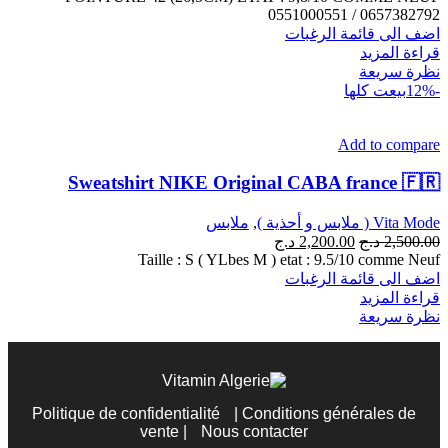
0551000551 / 0657382792
اضف الى قائمة الرغبات
قراءة المزيد
نظرة سريعة
-12%
بيعت كلها
Add to compare
Sweatshirt NIKE Original CABA france 🇫🇷
Vita Mode ( ملابس و أحذية )
,
ملابس
2,500.00
د.ج
2,200.00
د.ج
Taille : S ( YLbes M ) etat : 9.5/10 comme Neuf
اضف الى قائمة الرغبات
قراءة المزيد
نظرة سريعة
Politique de confidentialité
|
Conditions générales de
vente
|
Nous contacter