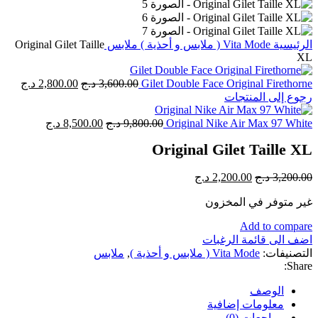
الرئيسية
Vita Mode ( ملابس و أحذية )
ملابس
Original Gilet Taille
XL
Gilet Double Face Original Firethorne
3,600.00
د.ج
2,800.00
د.ج
رجوع إلى المنتجات
Original Nike Air Max 97 White
9,800.00
د.ج
8,500.00
د.ج
Original Gilet Taille XL
3,200.00
د.ج
2,200.00
د.ج
غير متوفر في المخزون
Add to compare
اضف الى قائمة الرغبات
التصنيفات:
Vita Mode ( ملابس و أحذية )
,
ملابس
Share:
الوصف
معلومات إضافية
مراجعات (0)