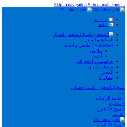
Skip to navigation
Skip to main content
francais
arabe
الصحة والجمال
المطبخ و المنزل
Vita Mode ( ملابس و أحذية )
ملابس
أحذية
حواسيب و إعلام آلي
منتجات أخرى
المتجر
إتصل بنا
تسجيل الدخول / انشاء حساب
بحث
0
قائمة الرغبات
0
مقارنة
0
منتج
0.00
د.ج
القائمة
0
منتج
0.00
د.ج