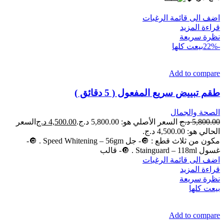
اضف الى قائمة الرغبات
قراءة المزيد
نظرة سريعة
-22%
بيعت كلها
Add to compare
طقم تبييض سريع المفعول ( 5 دقائق )
الصحة والجمال
5,800.00
د.ج
السعر الأصلي هو: 5,800.00 د.ج.
4,500.00
د.ج
السعر
الحالي هو: 4,500.00 د.ج.
مكون من ثلاث قطع : 🔘- جل Speed Whitening – 56gm . 🔘-
غسول Stainguard – 118ml . 🔘- قالب
اضف الى قائمة الرغبات
قراءة المزيد
نظرة سريعة
بيعت كلها
Add to compare