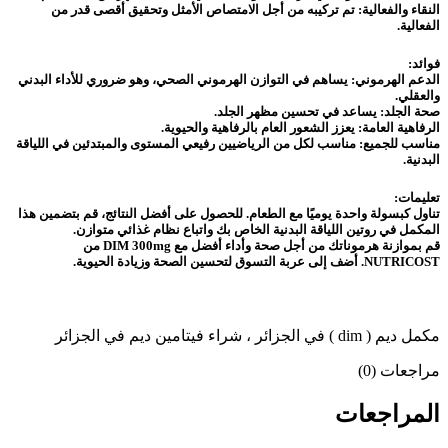
النقاء والفعالية: تم تركيبه من أجل الامتصاص الأمثل وتحقيق أقصى قدر من
الفعالية.
فوائد:
الدعم الهرموني: يساهم في التوازن الهرموني الصحي، وهو ضروري للأداء البدني
والعقلي.
صحة الجلد: يساعد في تحسين مظهر الجلد.
الرفاهية العامة: يعزز الشعور العام بالرفاهية والحيوية.
مناسب للجميع: مناسب لكل من الرياضيين رفيعي المستوى والمبتدئين في اللياقة
البدنية.
تعليمات:
تناول كبسولة واحدة يوميًا مع الطعام. للحصول على أفضل النتائج، قم بتضمين هذا
المكمل في روتين اللياقة البدنية الخاص بك واتباع نظام غذائي متوازن.
قم بموازنة هرموناتك من أجل صحة وأداء أفضل مع DIM 300mg من
NUTRICOST. أضف إلى عربة التسوق لتحسين الصحة وزيادة الحيوية.
مكمل ديم ( dim ) في الجزائر ، شراء فيتامين ديم في الجزائر
مراجعات (0)
المراجعات