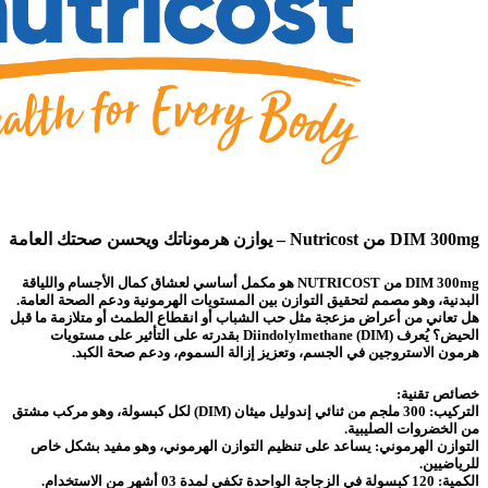
DIM 300mg من Nutricost – يوازن هرموناتك ويحسن صحتك العامة
DIM 300mg من NUTRICOST هو مكمل أساسي لعشاق كمال الأجسام واللياقة
البدنية، وهو مصمم لتحقيق التوازن بين المستويات الهرمونية ودعم الصحة العامة.
هل تعاني من أعراض مزعجة مثل حب الشباب أو انقطاع الطمث أو متلازمة ما قبل
الحيض؟ يُعرف Diindolylmethane (DIM) بقدرته على التأثير على مستويات
هرمون الاستروجين في الجسم، وتعزيز إزالة السموم، ودعم صحة الكبد.
خصائص تقنية:
التركيب: 300 ملجم من ثنائي إندوليل ميثان (DIM) لكل كبسولة، وهو مركب مشتق
من الخضروات الصليبية.
التوازن الهرموني: يساعد على تنظيم التوازن الهرموني، وهو مفيد بشكل خاص
للرياضيين.
الكمية: 120 كبسولة في الزجاجة الواحدة تكفي لمدة 03 أشهر من الاستخدام.