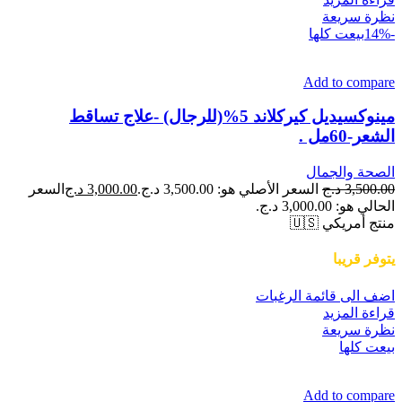
نظرة سريعة
-14%
بيعت كلها
Add to compare
مينوكسيديل كيركلاند 5%(للرجال) -علاج تساقط
الشعر-60مل .
الصحة والجمال
3,500.00
د.ج
السعر الأصلي هو: 3,500.00 د.ج.
3,000.00
د.ج
السعر
الحالي هو: 3,000.00 د.ج.
منتج أمريكي 🇺🇸
يتوفر قريبا
اضف الى قائمة الرغبات
قراءة المزيد
نظرة سريعة
بيعت كلها
Add to compare