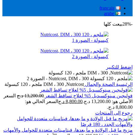
francais
arabe
-28%
بيعت كلها
اضغط للتكبير
الرئيسية
الصحة والجمال
Nutricost‏, DIM ، 300 ملجم ، 120 كبسولة
فوليجين مينوكسيديل 5% لعلاج تساقط الشعر
13,200.00
د.ج
السعر
الأصلي هو: 13,200.00 د.ج.
8,800.00
د.ج
السعر الحالي هو:
8,800.00 د.ج.
رجوع إلى المنتجات
مزيج ما قبل الولادة و ما بعدها، فيتامينات متعددة للحوامل والأمهات