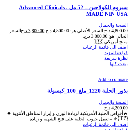
سيروم الكولاجين – 52 مل . Advanced Clinicals
MADE NIN USA
الصحة والجمال
4,800.00
د.ج
السعر الأصلي هو: 4,800.00 د.ج.
3,800.00
د.ج
السعر
الحالي هو: 3,800.00 د.ج.
منتج أمريكي 🇺🇸
اضف الى قائمة الرغبات
قراءة المزيد
نظرة سريعة
بيعت كلها
Add to compare
بذور_الحلبة 1220_ملغ_100_كبسولة
الصحة والجمال
4,200.00
د.ج
🔥أقراص الحلبة الأمريكية لزيادة الوزن و إبراز المناطق الأنثوية 🔥
🇺🇸 ⚜ – تعمل حبوب الحلبة على فتح الشهيه و زيادة
اضف الى قائمة الرغبات
قراءة المزيد