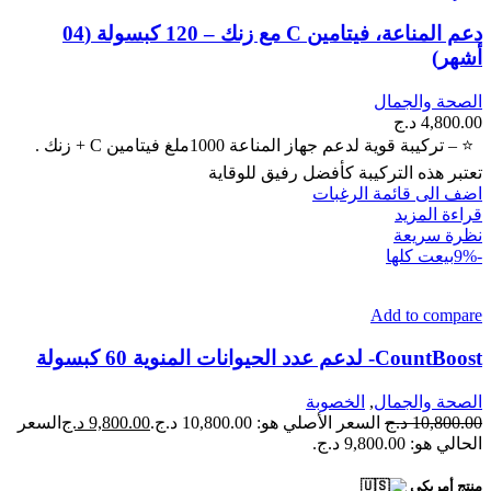
دعم المناعة، فيتامين C مع زنك – 120 كبسولة (04
أشهر)
الصحة والجمال
4,800.00
د.ج
⭐ – تركيبة قوية لدعم جهاز المناعة 1000ملغ فيتامين C + زنك .
تعتبر هذه التركيبة كأفضل رفيق للوقاية
اضف الى قائمة الرغبات
قراءة المزيد
نظرة سريعة
-9%
بيعت كلها
Add to compare
CountBoost- لدعم عدد الحيوانات المنوية 60 كبسولة
الصحة والجمال
,
الخصوبة
10,800.00
د.ج
السعر الأصلي هو: 10,800.00 د.ج.
9,800.00
د.ج
السعر
الحالي هو: 9,800.00 د.ج.
منتج أمريكي