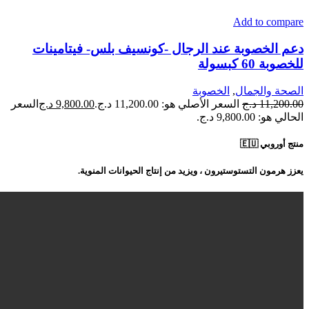
Add to compare
دعم الخصوبة عند الرجال -كونسيف بلس- فيتامينات
للخصوبة 60 كبسولة
الصحة والجمال
,
الخصوبة
11,200.00
د.ج
السعر الأصلي هو: 11,200.00 د.ج.
9,800.00
د.ج
السعر
الحالي هو: 9,800.00 د.ج.
منتج أوروبي 🇪🇺
يعزز هرمون التستوستيرون ، ويزيد من إنتاج الحيوانات المنوية.