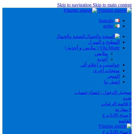
Skip to navigation
Skip to main content
francais
arabe
الصحة والجمال
المطبخ و المنزل
Vita Mode ( ملابس و أحذية )
ملابس
أحذية
حواسيب و إعلام آلي
منتجات أخرى
المتجر
إتصل بنا
تسجيل الدخول / انشاء حساب
بحث
0
قائمة الرغبات
0
مقارنة
0
منتج
0.00
د.ج
القائمة
0
منتج
0.00
د.ج