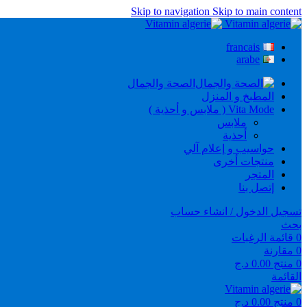
Skip to navigation
Skip to main content
francais
arabe
الصحة والجمال
المطبخ و المنزل
Vita Mode ( ملابس و أحذية )
ملابس
أحذية
حواسيب و إعلام آلي
منتجات أخرى
المتجر
إتصل بنا
تسجيل الدخول / انشاء حساب
بحث
0
قائمة الرغبات
0
مقارنة
0
منتج
0.00
د.ج
القائمة
0
منتج
0.00
د.ج