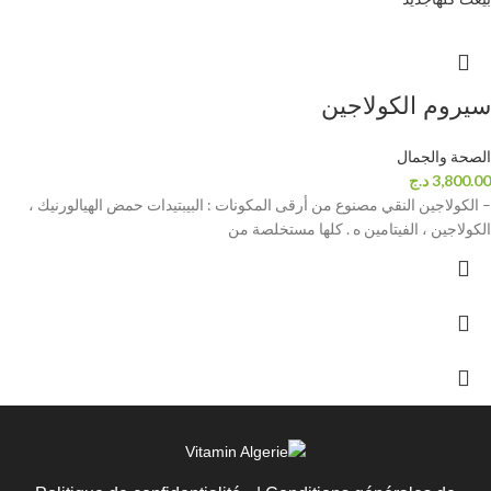
سيروم الكولاجين
الصحة والجمال
3,800.00
د.ج
– الكولاجين النقي مصنوع من أرقى المكونات : البيبتيدات حمض الهيالورنيك ،
الكولاجين ، الفيتامين ه . كلها مستخلصة من