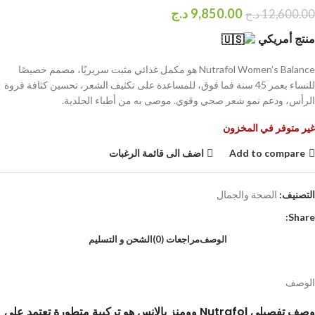
9,850.00
د.ج
12,600.00
د.ج
منتج أمريكي
Nutrafol Women’s Balance هو مكمل غذائي مثبت سريريًا، مصمم خصيصًا
للنساء بعمر 45 سنة فما فوق، للمساعدة على تكثيف الشعر، تحسين كثافة فروة
الرأس، ودعم نمو شعر صحي وقوي. موصى به من أطباء الجلدية.
غير متوفر في المخزون
Add to compare
اضف الى قائمة الرغبات
التصنيف:
الصحة والجمال
Share:
الوصف
مراجعات (0)
الشحن و التسليم
الوصف
وصف تفصيلي Nutrafol وومنز بالانس هو تركيبة متطورة تعتمد على