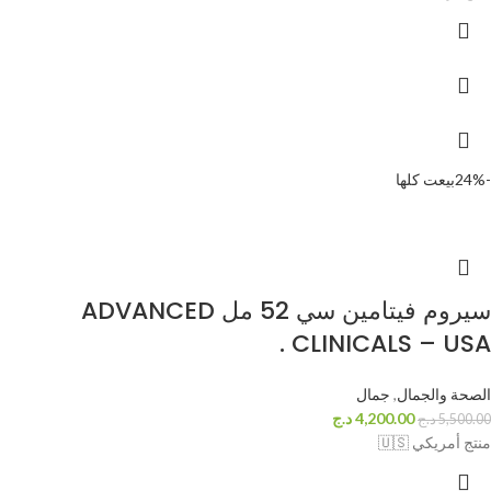
-24%
بيعت كلها
سيروم فيتامين سي 52 مل ADVANCED
CLINICALS – USA .
الصحة والجمال
,
جمال
4,200.00
د.ج
5,500.00
د.ج
منتج أمريكي 🇺🇸