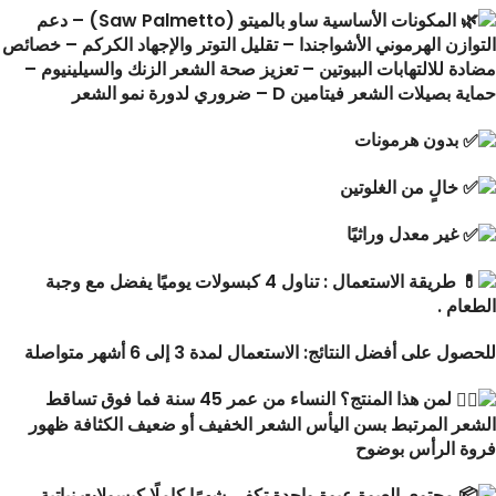
المكونات الأساسية ساو بالميتو (Saw Palmetto) – دعم
التوازن الهرموني الأشواجندا – تقليل التوتر والإجهاد الكركم – خصائص
مضادة للالتهابات البيوتين – تعزيز صحة الشعر الزنك والسيلينيوم –
حماية بصيلات الشعر فيتامين D – ضروري لدورة نمو الشعر
بدون هرمونات
خالٍ من الغلوتين
غير معدل وراثيًا
طريقة الاستعمال : تناول 4 كبسولات يوميًا يفضل مع وجبة
الطعام .
للحصول على أفضل النتائج: الاستعمال لمدة 3 إلى 6 أشهر متواصلة
لمن هذا المنتج؟ النساء من عمر 45 سنة فما فوق تساقط
الشعر المرتبط بسن اليأس الشعر الخفيف أو ضعيف الكثافة ظهور
فروة الرأس بوضوح
محتوى العبوة عبوة واحدة تكفي شهرًا كاملًا كبسولات نباتية