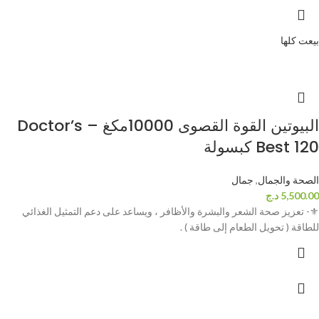
بيعت كلها
البيوتين القوة القصوى 10000مكغ – Doctor’s
Best 120 كبسولة
الصحة والجمال
,
جمال
5,500.00
د.ج
⚜- تعزيز صحة الشعر والبشرة والأظافر ، ويساعد على دعم التمثيل الغذائي
للطاقة ( تحويل الطعام إلى طاقة ) .