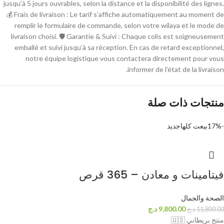
jusqu’à 5 jours ouvrables, selon la distance et la disponibilité des lignes.
💰 Frais de livraison : Le tarif s’affiche automatiquement au moment de
remplir le formulaire de commande, selon votre wilaya et le mode de
livraison choisi. 🛡 Garantie & Suivi : Chaque colis est soigneusement
emballé et suivi jusqu’à sa réception. En cas de retard exceptionnel,
notre équipe logistique vous contactera directement pour vous
informer de l’état de la livraison.
منتجات ذات صلة
-17%
بيعت كلها
جديد
فيتامينات و معادن – 365 قرص
الصحة والجمال
9,800.00
د.ج
11,800.00
د.ج
منتج بريطاني 🇺🇸