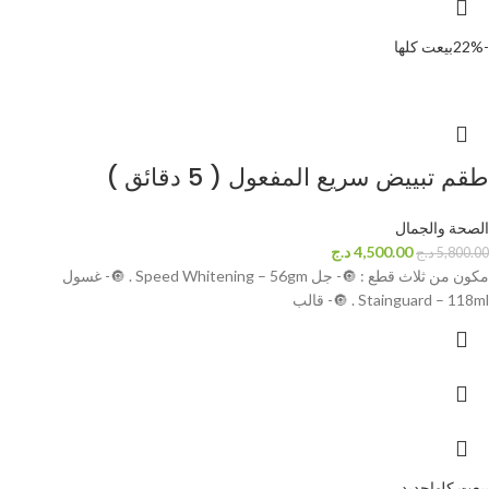
-22%
بيعت كلها
طقم تبييض سريع المفعول ( 5 دقائق )
الصحة والجمال
4,500.00
د.ج
5,800.00
د.ج
مكون من ثلاث قطع : 🔘- جل Speed Whitening – 56gm . 🔘- غسول
Stainguard – 118ml . 🔘- قالب
بيعت كلها
جديد