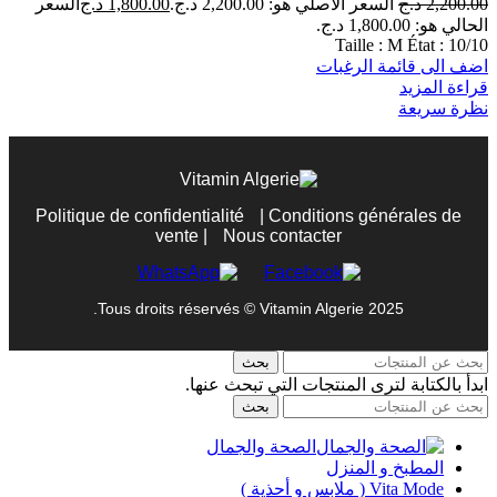
2,200.00
د.ج
السعر الأصلي هو: 2,200.00 د.ج.
1,800.00
د.ج
السعر
الحالي هو: 1,800.00 د.ج.
Taille : M État : 10/10
اضف الى قائمة الرغبات
قراءة المزيد
نظرة سريعة
Politique de confidentialité
|
Conditions générales de
vente
|
Nous contacter
Tous droits réservés © Vitamin Algerie 2025.
بحث
ابدأ بالكتابة لترى المنتجات التي تبحث عنها.
بحث
الصحة والجمال
المطبخ و المنزل
Vita Mode ( ملابس و أحذية )