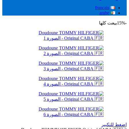
francais
arabe
-15%
بيعت كلها
اضغط للتكبير