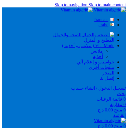
Skip to navigation
Skip to main content
francais
arabe
الصحة والجمال
المطبخ و المنزل
Vita Mode ( ملابس و أحذية )
ملابس
أحذية
حواسيب و إعلام آلي
منتجات أخرى
المتجر
إتصل بنا
تسجيل الدخول / انشاء حساب
بحث
0
قائمة الرغبات
0
مقارنة
0
منتج
0.00
د.ج
القائمة
0
منتج
0.00
د.ج