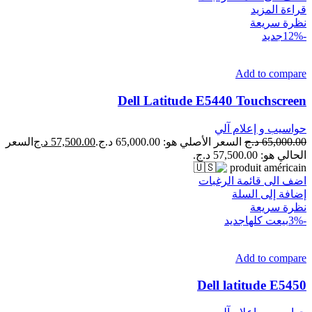
قراءة المزيد
نظرة سريعة
-12%
جديد
Add to compare
Dell Latitude E5440 Touchscreen
حواسيب و إعلام آلي
65,000.00
د.ج
السعر الأصلي هو: 65,000.00 د.ج.
57,500.00
د.ج
السعر
الحالي هو: 57,500.00 د.ج.
produit américain
اضف الى قائمة الرغبات
إضافة إلى السلة
نظرة سريعة
-3%
بيعت كلها
جديد
Add to compare
Dell latitude E5450