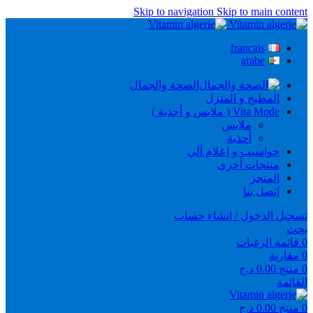
Skip to navigation
Skip to main content
francais
arabe
الصحة والجمال
المطبخ و المنزل
Vita Mode ( ملابس و أحذية )
ملابس
أحذية
حواسيب و إعلام آلي
منتجات أخرى
المتجر
إتصل بنا
تسجيل الدخول / انشاء حساب
بحث
0
قائمة الرغبات
0
مقارنة
0
منتج
0.00
د.ج
القائمة
0
منتج
0.00
د.ج