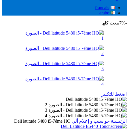
francais
arabe
-7%
بيعت كلها
اضغط للتكبير
الرئيسية
حواسيب و إعلام آلي
Dell latitude 5480 i5-7éme HQ