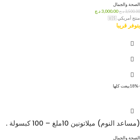
الصحة والجمال
3,000.00
د.ج
3,500.00
د.ج
منتج أمريكي 🇺🇸
يتوفر قريبا
-18%
بيعت كلها
(مساعد النوم) ميلاتونين 10ملغ – 100 كبسولة .
الصحة والجمال