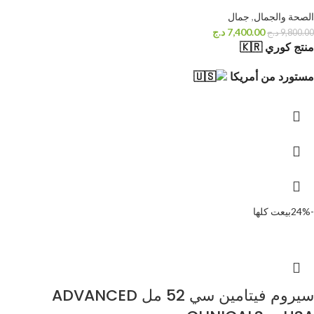
الصحة والجمال
,
جمال
7,400.00
د.ج
9,800.00
د.ج
منتج كوري 🇰🇷
مستورد من أمريكا
-24%
بيعت كلها
سيروم فيتامين سي 52 مل ADVANCED