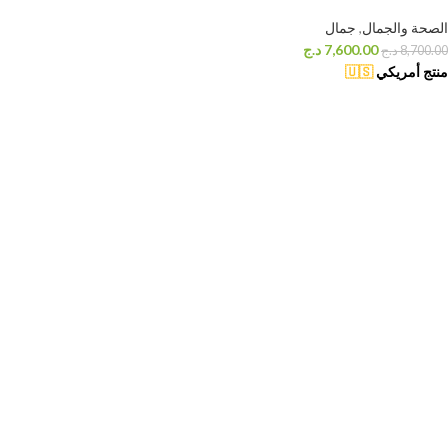
الصحة والجمال
,
جمال
7,600.00
د.ج
8,700.00
د.ج
منتج أمريكي
🇺🇸