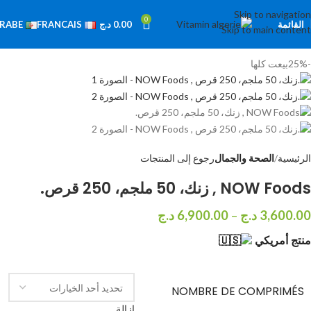
Skip to navigation
0
القائمة
0.00
د.ج
RABE
FRANCAIS
Skip to main content
-25%
بيعت كلها
الرئيسية
الصحة والجمال
رجوع إلى المنتجات
NOW Foods , زنك، 50 ملجم، 250 قرص.
3,600.00
د.ج
–
6,900.00
د.ج
منتج أمريكي
NOMBRE DE COMPRIMÉS
إزالة