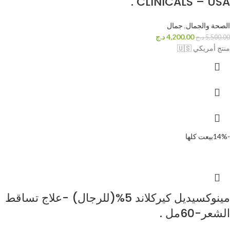
CLINICALS – USA .
الصحة والجمال
,
جمال
4,200.00
د.ج
5,500.00
د.ج
منتج أمريكي 🇺🇸
-14%
بيعت كلها
مينوكسيديل كيركلاند 5%(للرجال) -علاج تساقط
الشعر-60مل .