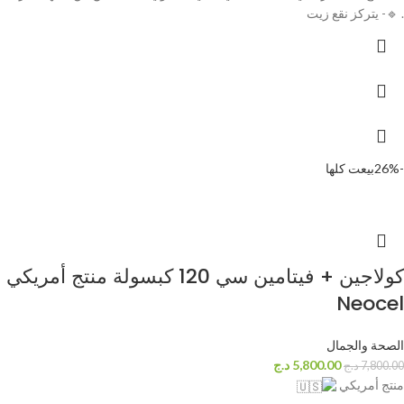
. 🔹️- يتركز نقع زيت
-26%
بيعت كلها
كولاجين + فيتامين سي 120 كبسولة منتج أمريكي
Neocel
الصحة والجمال
5,800.00
د.ج
7,800.00
د.ج
منتج أمريكي