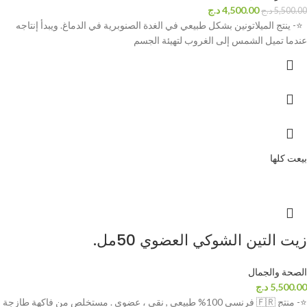
4,500.00
د.ج
5,500.00
د.ج
⭐- ينتج الميلاتونين بشكل طبيعي في الغدة الصنوبرية في الدماغ. ويبدأ إنتاجه
عندما تميل الشمس إلى الغروب لتهيئة الجسم
بيعت كلها
زيت التين الشوكي العضوي 50مل.
الصحة والجمال
5,500.00
د.ج
⭐- منتج 🇫🇷 فرنسي 100% طبيعي , نقي ، عضوي . مستخلص من فاكهة طازجة