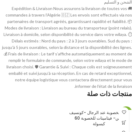
الشحن و التسليم
🚚 Expédition & Livraison Nous assurons la livraison de toutes vos
commandes à travers l’Algérie 🇩🇿 Les envois sont effectués via nos
partenaires de transport agréés, garantissant rapidité et fiabilité. 📦
Modes de livraison : Livraison au bureau du transporteur (point relais).
Livraison à domicile, selon disponibilité du service dans votre wilaya. ⏱
Délais estimés : Nord du pays : 2 à 3 jours ouvrables. Sud du pays :
jusqu’à 5 jours ouvrables, selon la distance et la disponibilité des lignes.
💰 Frais de livraison : Le tarif s’affiche automatiquement au moment de
remplir le formulaire de commande, selon votre wilaya et le mode de
livraison choisi. 🛡 Garantie & Suivi : Chaque colis est soigneusement
emballé et suivi jusqu’à sa réception. En cas de retard exceptionnel,
notre équipe logistique vous contactera directement pour vous
informer de l’état de la livraison.
منتجات ذات صلة
دعم الخصوبة عند الرجال -كونسيف
-13%
بلس- فيتامينات للخصوبة 60
كبسولة