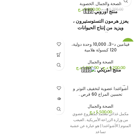
الصحة والجمال
,
الخصوبة
9,800.00
د.ج
11,200.00
د.ج
منتج أوروبي 🇪🇺
يعزز هرمون التستوستيرون ،
ويزيد من إنتاج الحيوانات
المنوية.
مشغل
Media error: Format(s) not supported
فيتامين د-3، 10,000 وحدة دولية،
-16%
or source(s) not found
الفيديو
120 كبسولة هلامية
تحميل الملف: https://vitaminalgerie.com/wp-
content/uploads/2021/10/06144.mp4?_=1
الصحة والجمال
4,200.00
د.ج
–
5,800.00
د.ج
منتج أمريكي
بيعت كله
أشواغندا عضوية لتخفيف التوتر و
ا
تحسين المزاج 60 قرص .
الصحة والجمال
5,500.00
د.ج
مكمل غذائي معتمد كمشروع عضوي
من وزارة الزراعة الأمريكية . العبعب
المنوم ( الأشواغندا ) هو عبارة عن عشبة
تساعد