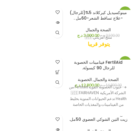
مينوكسيديل كيركلاند 5%(للرجال)
-14%
-علاج تساقط الشعر-60مل .
بيعت كله
ا
الصحة والجمال
3,000.00
د.ج
3,500.00
د.ج
منتج أمريكي 🇺🇸
يتوفر قريبا
FertilAid فيتامينات الخصوبة
-14%
للرجال 90 كبسولة.
جديد
الصحة والجمال
,
الخصوبة
12,800.00
د.ج
14,800.00
د.ج
🔹️- حبوب الخصوبة القوية Fertilaid من
الشركة الأمريكية 🇺🇸 FAIRHAVEN
Health تدعم الحيوانات المنوية بخليط
من الفيتامينات والمغذيات الخاصة
والأعشاب
بيعت كله
زيت التين الشوكي العضوي 50مل.
ا
الصحة والجمال