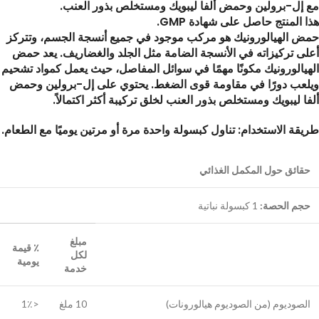
مع إل-برولين وحمض ألفا ليبويك ومستخلص بذور العنب.
هذا المنتج حاصل على شهادة GMP.
حمض الهيالورونيك هو مركب موجود في جميع أنسجة الجسم، وتتركز
أعلى تركيزاته في الأنسجة الضامة مثل الجلد والغضاريف. يعد حمض
الهيالورونيك مكونًا مهمًا في سوائل المفاصل، حيث يعمل كمواد تشحيم
ويلعب دورًا في مقاومة قوى الضغط. يحتوي على إل-برولين وحمض
ألفا ليبويك ومستخلص بذور العنب لخلق تركيبة أكثر اكتمالاً.
طريقة الاستخدام: تناول كبسولة واحدة مرة أو مرتين يوميًا مع الطعام.
حقائق حول المكمل الغذائي
حجم الحصة:
1 كبسولة نباتية
مبلغ
٪ قيمة
لكل
يومية
خدمة
الصوديوم (من الصوديوم هيالورونات)
10 ملغ
<1٪