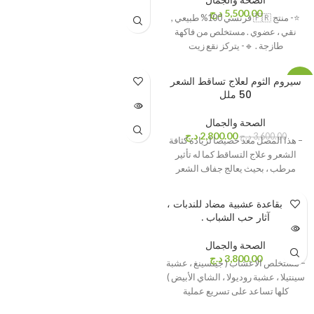
5,500.00
د.ج
⭐- منتج 🇫🇷 فرنسي 100% طبيعي ,
نقي ، عضوي . مستخلص من فاكهة
طازجة . 🔹️- يتركز نقع زيت
سيروم الثوم لعلاج تساقط الشعر
-22%
50 ملل
بيعت كله
ا
الصحة والجمال
2,800.00
د.ج
3,600.00
د.ج
– هذا المصل معد خصيصا لزيادة كثافة
الشعر و علاج التساقط كما له تأثير
مرطب ، بحيث يعالج جفاف الشعر
بيعت كله
كريم بقاعدة عشبية مضاد للندبات ،
ا
آثار حب الشباب .
الصحة والجمال
3,800.00
د.ج
– مستخلص الاعشاب ( جينسينغ ، عشبة
سينتيلا ، عشبة روديولا ، الشاي الأبيض )
كلها تساعد على تسريع عملية