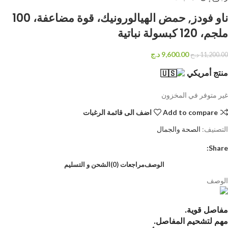
ناو فودز‏, حمض الهيالورونيك، قوة مضاعفة، 100
ملجم، 120 كبسولة نباتية
9,600.00
د.ج
11,200.00
د.ج
منتج أمريكي
غير متوفر في المخزون
Add to compare
اضف الى قائمة الرغبات
التصنيف:
الصحة والجمال
Share:
الوصف
مراجعات (0)
الشحن و التسليم
الوصف
مفاصل قوية.
مهم لتشحيم المفاصل.