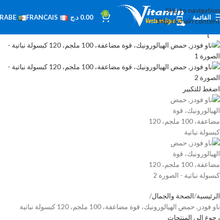
Skip to navigation
-14%
0
القائمة
0.00
د.ج
RABE
FRANCAIS
Skip to main content
بيعت كله
ا
اضغط للتكبير
الرئيسية
الصحة والجمال
ناو فودز‏, حمض الهيالورونيك، قوة مضاعفة، 100 ملجم، 120 كبسولة نباتية
رجوع إلى المنتجات