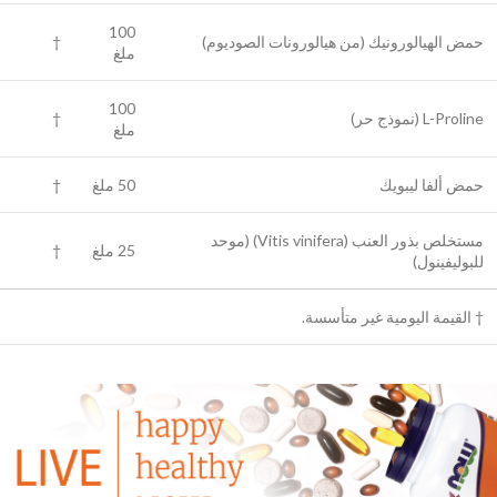
100
حمض الهيالورونيك (من هيالورونات الصوديوم)
†
ملغ
100
L-Proline (نموذج حر)
†
ملغ
حمض ألفا ليبويك
50 ملغ
†
مستخلص بذور العنب (Vitis vinifera) (موحد
25 ملغ
†
للبوليفينول)
† القيمة اليومية غير متأسسة.