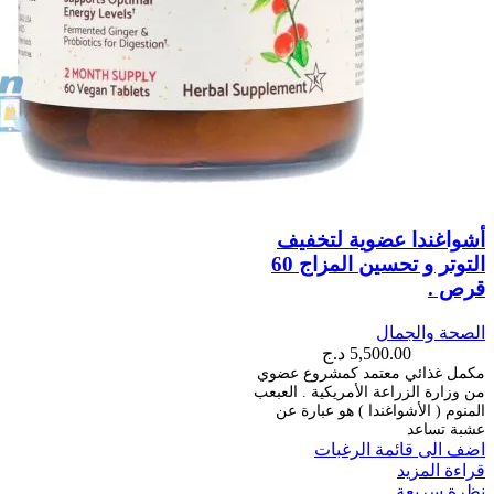
أشواغندا عضوية لتخفيف
التوتر و تحسين المزاج 60
قرص .
الصحة والجمال
5,500.00
د.ج
مكمل غذائي معتمد كمشروع عضوي
من وزارة الزراعة الأمريكية . العبعب
المنوم ( الأشواغندا ) هو عبارة عن
عشبة تساعد
اضف الى قائمة الرغبات
قراءة المزيد
نظرة سريعة