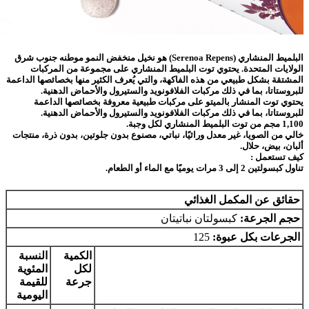
البلميط المنشاري (Serenoa Repens) هو نخيل منخفض النمو موطنه جنوب شرق
الولايات المتحدة. يحتوي توت البلميط المنشاري على مجموعة من المركبات
المشتقة بشكل طبيعي من هذه الفاكهة، والتي يُعرف الكثير منها بخصائصها الداعمة
للبروستاتا، بما في ذلك مركبات الفلافونويد والستيرول والأحماض الدهنية.
يحتوي توت المنشار بالميتو على مركبات طبيعية معروفة بخصائصها الداعمة
للبروستاتا، بما في ذلك مركبات الفلافونويد والستيرول والأحماض الدهنية.
1,100 مجم من توت البلميط المنشاري لكل وجبة.
خالي من الصويا، غير معدل وراثيًا، نباتي، مصنوع بدون جلوتين، بدون ذرة، منتجات
ألبان، بيض، حلال.
كيف تستعمل :
تناول كبسولتين 2 إلى 3 مرات يوميًا مع الماء أو الطعام
.
حقائق عن المكمل الغذائي
حجم الجرعة:
كبسولتان نباتيتان
الجرعات بكل عبوة:
125
الكمية
النسبة
لكل
المئوية
جرعة
للقيمة
اليومية