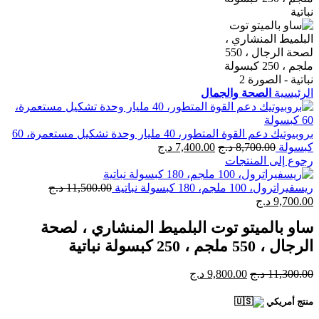
الرئيسية
الصحة والجمال
بروبيوتيك دعم القوة المتطور، 40 مليار وحدة تشكيل مستعمرة، 60
كبسولة
8,700.00
د.ج
7,400.00
د.ج
رجوع إلى المنتجات
ريسفيراترول، 100 ملجم، 180 كبسولة نباتية
11,500.00
د.ج
9,700.00
د.ج
ساو بالميتو توت البلميط المنشاري ، لصحة
الرجال ، 550 ملجم ، 250 كبسولة نباتية
11,300.00
د.ج
9,800.00
د.ج
منتج أمريكي