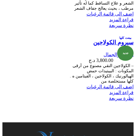
الشعر و علاج التساقط كما له تأثير
مرطب ، بحيث يعالج جفاف الشعر
اضف الى قائمة الرغبات
قراءة المزيد
نظرة سريعة
بيعت كلها
سيروم الكولاجين
جديد
الصحة والجمال
3,800.00
د.ج
– الكولاجين النقي مصنوع من أرقى
المكونات : البيبتيدات حمض
الهيالورنيك ، الكولاجين ، الفيتامين ه .
كلها مستخلصة من
اضف الى قائمة الرغبات
قراءة المزيد
نظرة سريعة