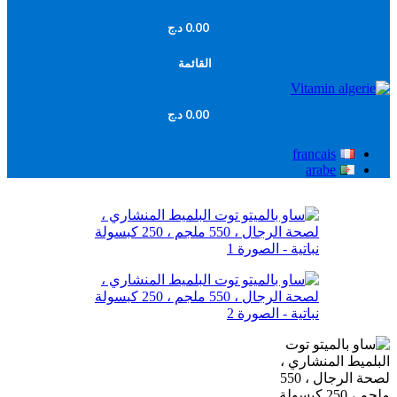
0.00
د.ج
القائمة
0.00
د.ج
francais
arabe