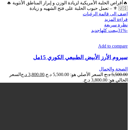
🔥أقراص الحلبة الأمريكية لزيادة الوزن و إبراز المناطق الأنثوية 🔥
🇺🇸 ⚜ – تعمل حبوب الحلبة على فتح الشهيه و زيادة
اضف الى قائمة الرغبات
قراءة المزيد
نظرة سريعة
-31%
بيعت كلها
جديد
Add to compare
سيروم الأرز الأبيض الطبيعي الكوري 15مل
الصحة والجمال
5,500.00
د.ج
السعر الأصلي هو: 5,500.00 د.ج.
3,800.00
د.ج
السعر
الحالي هو: 3,800.00 د.ج.