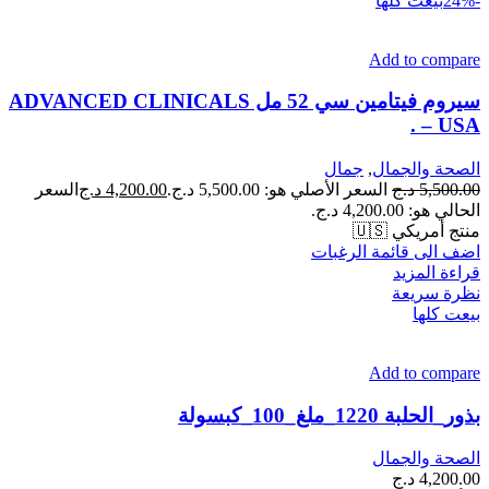
-24%
بيعت كلها
Add to compare
سيروم فيتامين سي 52 مل ADVANCED CLINICALS
– USA .
الصحة والجمال
,
جمال
5,500.00
د.ج
السعر الأصلي هو: 5,500.00 د.ج.
4,200.00
د.ج
السعر
الحالي هو: 4,200.00 د.ج.
منتج أمريكي 🇺🇸
اضف الى قائمة الرغبات
قراءة المزيد
نظرة سريعة
بيعت كلها
Add to compare
بذور_الحلبة 1220_ملغ_100_كبسولة
الصحة والجمال
4,200.00
د.ج