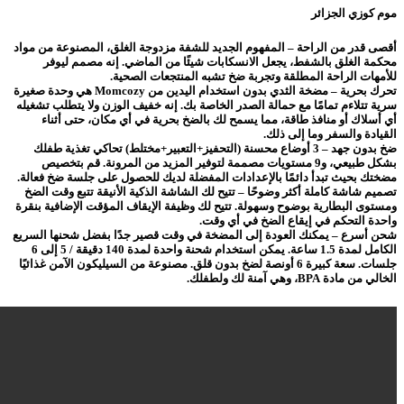
موم كوزي الجزائر
أقصى قدر من الراحة – المفهوم الجديد للشفة مزدوجة الغلق، المصنوعة من مواد
محكمة الغلق بالشفط، يجعل الانسكابات شيئًا من الماضي. إنه مصمم ليوفر
للأمهات الراحة المطلقة وتجربة ضخ تشبه المنتجعات الصحية.
تحرك بحرية – مضخة الثدي بدون استخدام اليدين من Momcozy هي وحدة صغيرة
سرية تتلاءم تمامًا مع حمالة الصدر الخاصة بك. إنه خفيف الوزن ولا يتطلب تشغيله
أي أسلاك أو منافذ طاقة، مما يسمح لك بالضخ بحرية في أي مكان، حتى أثناء
القيادة والسفر وما إلى ذلك.
ضخ بدون جهد – 3 أوضاع محسنة (التحفيز+التعبير+مختلط) تحاكي تغذية طفلك
بشكل طبيعي، و9 مستويات مصممة لتوفير المزيد من المرونة. قم بتخصيص
مضختك بحيث تبدأ دائمًا بالإعدادات المفضلة لديك للحصول على جلسة ضخ فعالة.
تصميم شاشة كاملة أكثر وضوحًا – تتيح لك الشاشة الذكية الأنيقة تتبع وقت الضخ
ومستوى البطارية بوضوح وسهولة. تتيح لك وظيفة الإيقاف المؤقت الإضافية بنقرة
واحدة التحكم في إيقاع الضخ في أي وقت.
شحن أسرع – يمكنك العودة إلى المضخة في وقت قصير جدًا بفضل شحنها السريع
الكامل لمدة 1.5 ساعة. يمكن استخدام شحنة واحدة لمدة 140 دقيقة / 5 إلى 6
جلسات. سعة كبيرة 6 أونصة لضخ بدون قلق. مصنوعة من السيليكون الآمن غذائيًا
الخالي من مادة BPA، وهي آمنة لك ولطفلك.