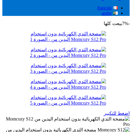
francais
arabe
-7%
بيعت كلها
اضغط للتكبير