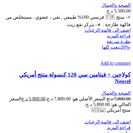
الصحة والجمال
5,500.00
د.ج
⭐- منتج 🇫🇷 فرنسي 100% طبيعي , نقي ، عضوي . مستخلص من
فاكهة طازجة . 🔹️- يتركز نقع زيت
اضف الى قائمة الرغبات
قراءة المزيد
نظرة سريعة
-26%
بيعت كلها
Add to compare
كولاجين + فيتامين سي 120 كبسولة منتج أمريكي
Neocel
الصحة والجمال
7,800.00
د.ج
السعر الأصلي هو: 7,800.00 د.ج.
5,800.00
د.ج
السعر
الحالي هو: 5,800.00 د.ج.
منتج أمريكي
اضف الى قائمة الرغبات
قراءة المزيد