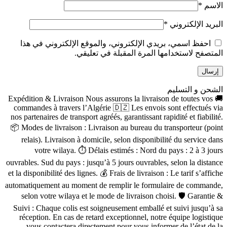
الاسم
*
البريد الإلكتروني
*
احفظ اسمي، بريدي الإلكتروني، والموقع الإلكتروني في هذا
المتصفح لاستخدامها المرة المقبلة في تعليقي.
الشحن و التسليم
🚚 Expédition & Livraison Nous assurons la livraison de toutes vos
commandes à travers l’Algérie 🇩🇿 Les envois sont effectués via
nos partenaires de transport agréés, garantissant rapidité et fiabilité.
📦 Modes de livraison : Livraison au bureau du transporteur (point
relais). Livraison à domicile, selon disponibilité du service dans
votre wilaya. ⏱ Délais estimés : Nord du pays : 2 à 3 jours
ouvrables. Sud du pays : jusqu’à 5 jours ouvrables, selon la distance
et la disponibilité des lignes. 💰 Frais de livraison : Le tarif s’affiche
automatiquement au moment de remplir le formulaire de commande,
selon votre wilaya et le mode de livraison choisi. 🛡 Garantie &
Suivi : Chaque colis est soigneusement emballé et suivi jusqu’à sa
réception. En cas de retard exceptionnel, notre équipe logistique
vous contactera directement pour vous informer de l’état de la