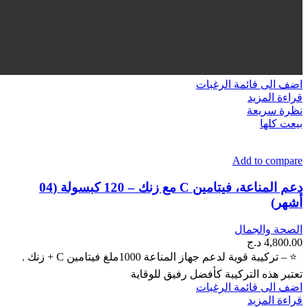
اضف الى قائمة الرغبات
قراءة المزيد
نظرة سريعة
بيعت كلها
Add to compare
دعم المناعة، فيتامين C مع زنك – 120 كبسولة (04
أشهر)
الصحة والجمال
4,800.00
د.ج
⭐ – تركيبة قوية لدعم جهاز المناعة 1000ملغ فيتامين C + زنك .
تعتبر هذه التركيبة كأفضل رفيق للوقاية
اضف الى قائمة الرغبات
قراءة المزيد