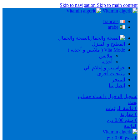
Skip to navigation
Skip to main content
francais
arabe
الصحة والجمال
المطبخ و المنزل
Vita Mode ( ملابس و أحذية )
ملابس
أحذية
حواسيب و إعلام آلي
منتجات أخرى
المتجر
إتصل بنا
تسجيل الدخول / انشاء حساب
بحث
0
قائمة الرغبات
0
مقارنة
0
منتج
0.00
د.ج
القائمة
0
منتج
0.00
د.ج