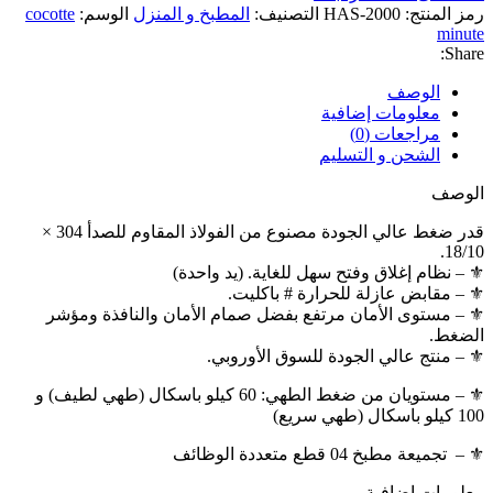
رمز المنتج:
HAS-2000
التصنيف:
المطبخ و المنزل
الوسم:
cocotte
minute
Share:
الوصف
معلومات إضافية
مراجعات (0)
الشحن و التسليم
الوصف
قدر ضغط عالي الجودة مصنوع من الفولاذ المقاوم للصدأ 304 ×
18/10.
⚜ – نظام إغلاق وفتح سهل للغاية. (يد واحدة)
⚜ – مقابض عازلة للحرارة # باكليت.
⚜ – مستوى الأمان مرتفع بفضل صمام الأمان والنافذة ومؤشر
الضغط.
⚜ – منتج عالي الجودة للسوق الأوروبي.
⚜ – مستويان من ضغط الطهي: 60 كيلو باسكال (طهي لطيف) و
100 كيلو باسكال (طهي سريع)
⚜ – تجميعة مطبخ 04 قطع متعددة الوظائف
معلومات إضافية