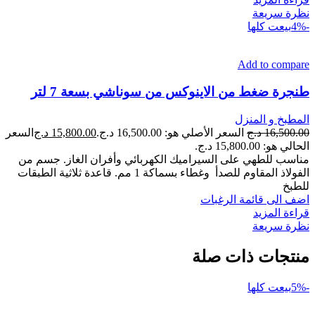
نظرة سريعة
-4%
بيعت كلها
Add to compare
طنجرة ضغط من الاينوكس من سوناشي بسعة 7 لتر
المطبخ و المنزل
16,500.00
د.ج
السعر الأصلي هو: 16,500.00 د.ج.
15,800.00
د.ج
السعر
الحالي هو: 15,800.00 د.ج.
مناسب للطهي على السيراميك الكهربائي وأفران الغاز. جسم من
الفولاذ المقاوم للصدأ وغطاء بسماكة 1 مم. قاعدة ثلاثية الطبقات
للطبخ
اضف الى قائمة الرغبات
قراءة المزيد
نظرة سريعة
منتجات ذات صلة
-5%
بيعت كلها