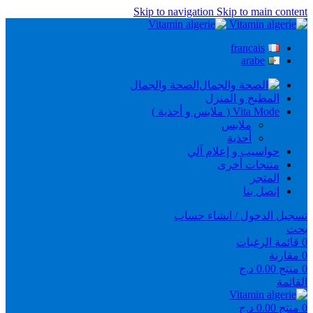
Skip to navigation
Skip to main content
francais
arabe
الصحة والجمال
المطبخ و المنزل
Vita Mode ( ملابس و أحذية )
ملابس
أحذية
حواسيب و إعلام آلي
منتجات أخرى
المتجر
إتصل بنا
تسجيل الدخول / انشاء حساب
بحث
0
قائمة الرغبات
0
مقارنة
0
منتج
0.00
د.ج
القائمة
0
منتج
0.00
د.ج