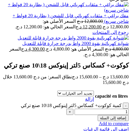
مفك براغي + مثقاب كهربائي قابل للشحن ( بطارية 20 فولط +
شاحن سريع)
12,800.00
د.ج
السعر الأصلي هو:
12,800.00 د.ج.
12,200.00
د.ج
السعر الحالي هو: 12,200.00 د.ج.
رجوع إلى المنتجات
شواية كهربائية بقوة 2000 واط بدرجة حرارة قابلة للتعديل
4,800.00
د.ج
السعر الأصلي هو: 4,800.00 د.ج.
4,300.00
د.ج
السعر
الحالي هو: 4,300.00 د.ج.
كوكوت+ كسكاس 5لتر إينوكس 18\10 صنع تركي
13,600.00
د.ج
–
15,600.00
د.ج
نطاق السعر: من ⁦13,600.00 د.ج⁩ خلال
capacité en litres
إزالة
كمية كوكوت+ كسكاس 5لتر إينوكس 18\10 صنع تركي
إضافة إلى السلة
Add to compare
اضف الى قائمة الرغبات