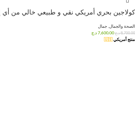
كولاجين بحري أمريكي نقي و طبيعي خالي من أي إظافات ,
الصحة والجمال
,
جمال
7,600.00
د.ج
8,700.00
د.ج
منتج أمريكي
🇺🇸