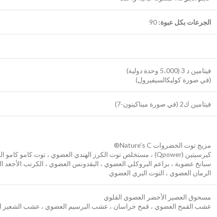
الجرعات بكل عبوة:
90
فيتامين د 3 (5،000 وحدة دولية)
(في صورة كوليكالسيفيرول)
فيتامين ك2 (في صورة ميناكينون-7)
مزيج توت الخضروات Nature’s C®
كيرسيتين (Qpower) ، مستخلص توت الكرز الهندي العضوي ، توت
سبانخ عضوية ، براعم البروكلي العضوي ، البقدونس العضوي ، الكرنب الأجعد ال
الرمان العضوي ، التوت البري العضوي
مسحوق العصير الأخضر العضوي القلوي
عشب القمح العضوي ، قمح خراسان ، عشب البرسيم العضوي ، عشب الشعير 