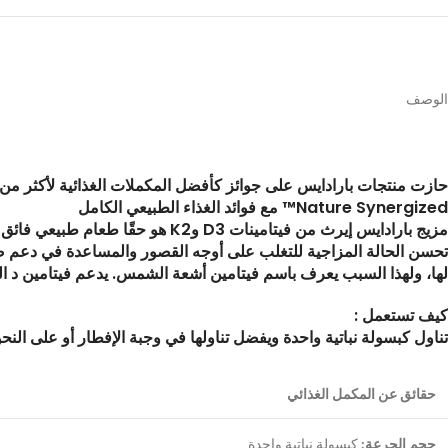
الوصف
حازت منتجات بارادايس على جوائز كأفضل المكملات الغذائية لأكثر من عق
Nature Synergized™ مع فوائد الغذاء الطبيعي الكامل
تحسن الحالة المزاجية للتغلب على أوجه القصور والمساعدة في دعم ص
لها، ولهذا السبب يعرف باسم فيتامين أشعة الشمس. يدعم فيتامين د ا
كيف تستعمل :
تناول كبسولة نباتية واحدة ويفضل تناولها في وجبة الإفطار أو على الن
حقائق عن المكمل الغذائي
حجم الجرعة:
كبسولة نباتية واحدة