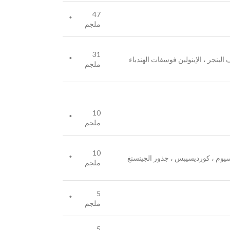
47
*
ملجم
31
 البنجر ، الإينولين فوسفات الهندباء
*
ملجم
10
*
ملجم
10
يسيوم ، كورديسيبس ، جذور الجينسنغ
*
ملجم
5
*
ملجم
5