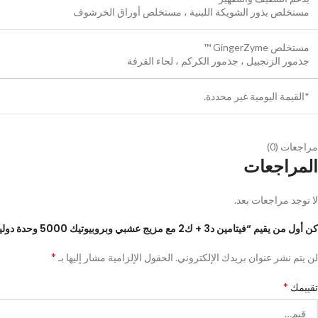
مستخلص بذور الشويكة اللبنية ، مستخلص أوراق الخرشوف
مستخلص GingerZyme ™
جذمور الزنجبيل ، جذمور الكركم ، لحاء القرفة
*القيمة اليومية غير محددة.
مراجعات (0)
المراجعات
لا توجد مراجعات بعد.
كن أول من يقيم “فيتامين د3 + ك2 مع مزيج عشبي وبروبيوتيك 5000 وحدة دولية، 90 كبسولة نباتية”
*
لن يتم نشر عنوان بريدك الإلكتروني.
الحقول الإلزامية مشار إليها بـ
*
تقييمك