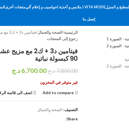
لمطبخ و المنزل
VITA MODE ( ملابس و أحذية )
حواسيب و إعلام آلي
منتجات أخرى
المت
إتصل بنا
الرئيسية
الصحة والجمال
فيتامين د3 + ك2 مع مزيج عشبي وبروبيوتيك 5000 وحدة دولية، 90 كبسولة نباتية
رجوع إلى المنتجات
90 كبسولة نباتية
6,700.00
د.ج
7,800.00
د.ج
غير متوفر في المخزون
Add to compare
اضف الى قائمة الرغ
التصنيف:
الصحة والجمال
Share: