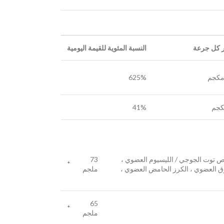
 كل جرعة
النسبة المئوية للقيمة اليومية
625%
41%
تخلص توت الجوجي / الليسيوم العضوي ،
73
*
رق العضوي ، الكرز الحامض العضوي ،
ملجم
65
*
ملجم