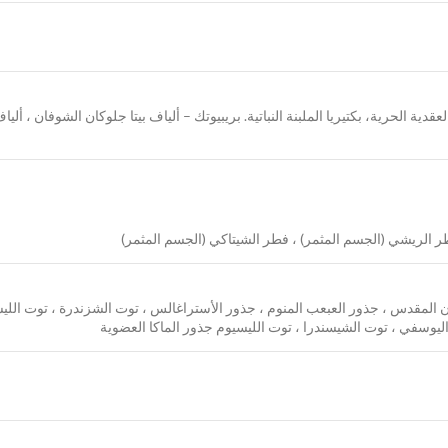
دية الحرية، بكتيريا الملبنة النباتية. بريبيوتك – ألياف بيتا جلوكان الشوفان ، ألياف
حان المقدس ، جذور العبعب المنوم ، جذور الأستراغالس ، توت الشزندرة ، توت الل
يوسفي ، توت الشيسندرا ، توت الليسيوم جذور الماكا العضوية