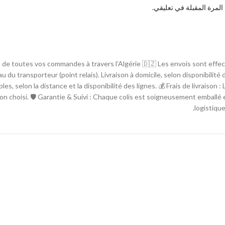
لمرة المقبلة في تعليقي.
son de toutes vos commandes à travers l’Algérie 🇩🇿 Les envois sont effe
eau du transporteur (point relais). Livraison à domicile, selon disponibilit
les, selon la distance et la disponibilité des lignes. 💰 Frais de livraiso
on choisi. 🛡 Garantie & Suivi : Chaque colis est soigneusement emballé e
logistique