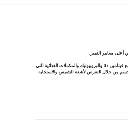
أعلى معايير التميز.
مزيج بارادايس إيرث من فيتامينات D3 وK2 هو حقًا طعام طبيعي فائق التآزر. تستخدم تركيبتنا جودة الأطعمة الكاملة الحقيقية جنبًا إلى جنب مع فيتامين د3 والبروبيوتيك والمكملات الغذائية التي
الجسم من خلال التعرض لأشعة الشمس والاستجابة