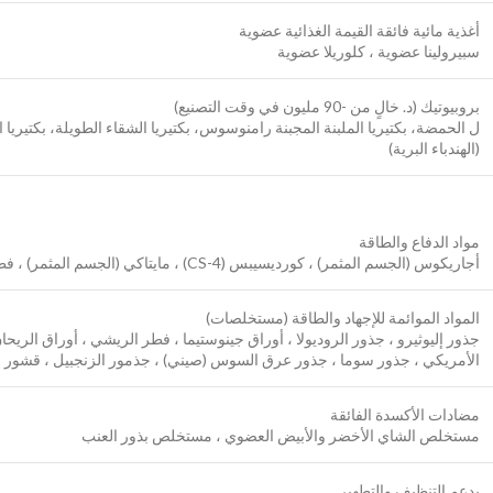
أغذية مائية فائقة القيمة الغذائية عضوية
سبيرولينا عضوية ، كلوريلا عضوية
بروبيوتيك (د. خالٍ من -90 مليون في وقت التصنيع)
ل الحمضة، بكتيريا الملبنة المجبنة رامنوسوس، بكتيريا الشقاء الطويلة، بكتيريا العق
(الهندباء البرية)
مواد الدفاع والطاقة
أجاريكوس (الجسم المثمر) ، كورديسيبس (CS-4) ، مايتاكي (الجسم المثمر) ، فطر الريشي (الجسم المثمر) ، فطر الشيتاكي (الجسم المثمر)
المواد الموائمة للإجهاد والطاقة (مستخلصات)
جذور إليوثيرو ، جذور الروديولا ، أوراق جينوستيما ، فطر الريشي ، أوراق الري
الأمريكي ، جذور سوما ، جذور عرق السوس (صيني) ، جذمور الزنجبيل ، قشور ال
مضادات الأكسدة الفائقة
مستخلص الشاي الأخضر والأبيض العضوي ، مستخلص بذور العنب
يدعم التنظيف والتطهير