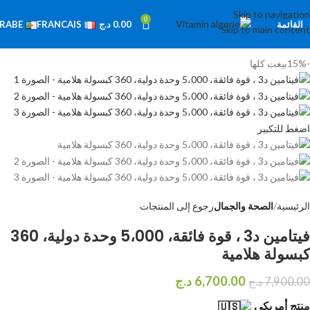
Skip to navigation
0
القائمة
0.00
د.ج
RABE
FRANCAIS
Skip to main content
-15%
بيعت كلها
اضغط للتكبير
الرئيسية
الصحة والجمال
رجوع إلى المنتجات
فيتامين د3 ، قوة فائقة، 5،000 وحدة دولية، 360
كبسولة هلامية
6,700.00
د.ج
7,900.00
د.ج
منتج أمريكي