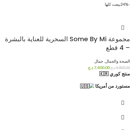
-24%
بيعت كلها
مجموعة Some By Mi السحرية للعناية بالبشرة
– 4 قطع
الصحة والجمال
,
جمال
7,400.00
د.ج
9,800.00
د.ج
منتج كوري 🇰🇷
مستورد من أمريكا