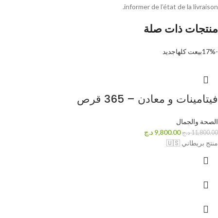
informer de l’état de la livraison.
منتجات ذات صلة
-17%
بيعت كلها
جديد
فيتامينات و معادن – 365 قرص
الصحة والجمال
9,800.00
د.ج
11,800.00
د.ج
منتج بريطاني 🇺🇸