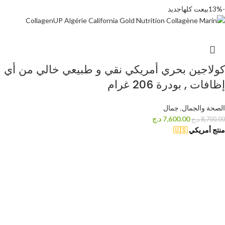
-13%
بيعت كلها
جديد
كولاجين بحري أمريكي نقي و طبيعي خالي من أي
إظافات , بودرة 206 غرام
الصحة والجمال
,
جمال
7,600.00
د.ج
8,700.00
د.ج
منتج أمريكي
🇺🇸