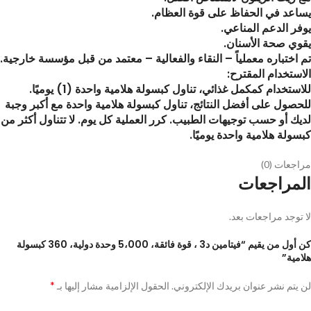
يساعد في الحفاظ على قوة العظام.
يوفر الدعم المناعي.
يقوي صحة الأسنان.
تم اختباره معملياً – النقاء والفعالية – معتمد من قبل مؤسسة خارجية.
الاستخدام المقترح:
للاستخدام كمكمل غذائي، تناول كبسولة هلامية واحدة (1) يوميًا.
للحصول على أفضل النتائج، تناول كبسولة هلامية واحدة مع أكبر وجبة
لديك أو حسب توجيهات الطبيب. كرر العملية كل يوم. لا تتناول أكثر من
كبسولة هلامية واحدة يوميًا.
مراجعات (0)
المراجعات
لا توجد مراجعات بعد.
كن أول من يقيم “فيتامين د3 ، قوة فائقة، 5،000 وحدة دولية، 360 كبسولة
هلامية”
*
لن يتم نشر عنوان بريدك الإلكتروني.
الحقول الإلزامية مشار إليها بـ