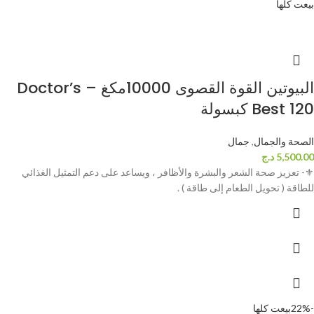
بيعت كلها
البيوتين القوة القصوى 10000مكغ – Doctor’s
Best 120 كبسولة
الصحة والجمال
,
جمال
5,500.00
د.ج
⚜- تعزيز صحة الشعر والبشرة والأظافر ، ويساعد على دعم التمثيل الغذائي
للطاقة ( تحويل الطعام إلى طاقة ) .
-22%
بيعت كلها