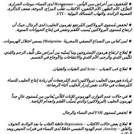
⚜ للتخفيف من أعراض سن اليأس – Menopause لدى النساء: موجات الحرارة،
التعرُّق، الآم الظهر، الآم الكتفين، الاكتئاب، تقلُّب المزاج، الدوخة، ضعف الذاكرة،
العصبية الزائدة، والتهاب المَسالك البولية – UTI.
⚜ لخفض مُستوى البرولاكتين المُرتفع (هرمون الحليب) لدى الرجال. حيثُ أن
ارتفاع مُستوى البرولاكتين يُسبب العُقم ونقص في إنتاج الحيوانات المنوية.
⚜ لمن تُعاني من الصداع النصفي (المجرينا- Maigraine) بسس اختلال الهرمونات.
⚜ لِعلاج ارتفاع هرمون الإستروجين وما يُسبّبه من أمراض مثل تلُّيف الرحم والثدي،
تكيُّس الثدي والرحم، الآم الثدي والانتفاخات والأوجاع في الجسم.
⚜ لعلاج حَب الشباب – Acne لدى الفتيات والفتيان.
لزيادة هورمون الحليب (برولاكتين) لدى المُرضعات أي زيادة إنتاج الحليب للنساء
المُرضعات في حالات نقص إدرار الحليب أثناء الرضاعة.
⚜ في حالات عدم التوازن الهرموني للإناث اللاّتي يُعانين من مُستوى عالٍ جداً
لهرمون الحليب (البرولاكتين) والذي يُسبّب العُقم وانعدام الإباضة.
⚜ لخفض مُستوى FSH لدى النساء والرجال.
⚜ لعلاج بعض حالات الاكتئاب – Depression خاصّة اكتئاب ما بعد الولادة، الخوف
والقلق – Anxiety، عدم الهدوء النفسي خاصّةً لدى النساء في فترات الحيض وبعد
الولادة.