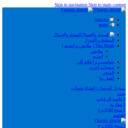
Skip to navigation
Skip to main content
francais
arabe
الصحة والجمال
المطبخ و المنزل
Vita Mode ( ملابس و أحذية )
ملابس
أحذية
حواسيب و إعلام آلي
منتجات أخرى
المتجر
إتصل بنا
تسجيل الدخول / انشاء حساب
بحث
0
قائمة الرغبات
0
مقارنة
0
منتج
0.00
د.ج
القائمة
0
منتج
0.00
د.ج