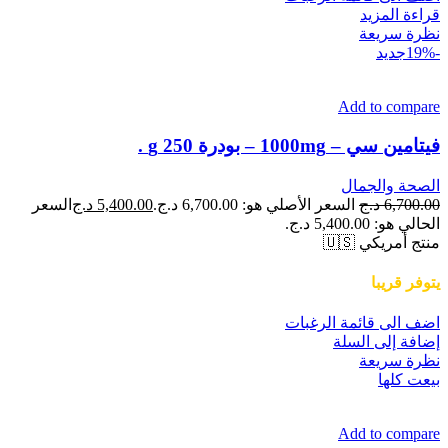
قراءة المزيد
نظرة سريعة
-19%
جديد
Add to compare
فيتامين سي – 1000mg – بودرة 250 g .
الصحة والجمال
6,700.00
د.ج
السعر الأصلي هو: 6,700.00 د.ج.
5,400.00
د.ج
السعر
الحالي هو: 5,400.00 د.ج.
منتج أمريكي 🇺🇸
يتوفر قريبا
اضف الى قائمة الرغبات
إضافة إلى السلة
نظرة سريعة
بيعت كلها
Add to compare