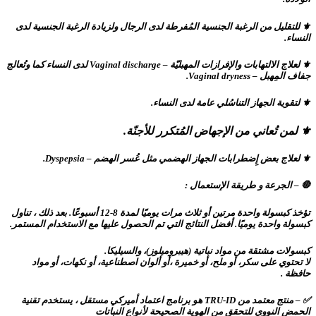
⚜ للتقليل من الرغبة الجنسية المُفرطة لدى الرجال ولزيادة الرغبة الجنسية لدى
النساء.
⚜ لعلاج الالتهابات والإفرازات المهبليّة – Vaginal discharge لدى النساء كما وتُعالج
جفاف المِهبل – Vaginal dryness.
⚜ لتقوية الجهاز التناسُلي عامة لدى النساء.
⚜ لمن تُعاني من الإجهاض المُتكرر للأجنّة.
⚜ لعلاج بعض إِضطرابات الجهاز الهضمي مثل عُسر الهضم – Dyspepsia.
🛑 – الجرعة و طريقة الإستعمال :
تؤخذ كبسولة واحدة مرتين أو ثلاث مرات يوميًا لمدة 8-12 أسبوعًا. بعد ذلك ، تناول
كبسولة واحدة يوميًا. أفضل النتائج التي تم الحصول عليها مع الاستخدام المستمر.
كبسولات مشتقة من مواد نباتية (هيبروميلوز)، والسيليكا.
لا تحتوي على سكر، أو ملح، أو خميرة ،أو ألوان اصطناعية، أو نكهات، أو مواد
حافظة .
✅ – منتج معتمد من TRU-ID هو برنامج اعتماد أميركي مستقل ، يستخدم تقنية
الحمض النووي للتحقق من الهوية الصحيحة لأنواع النباتات