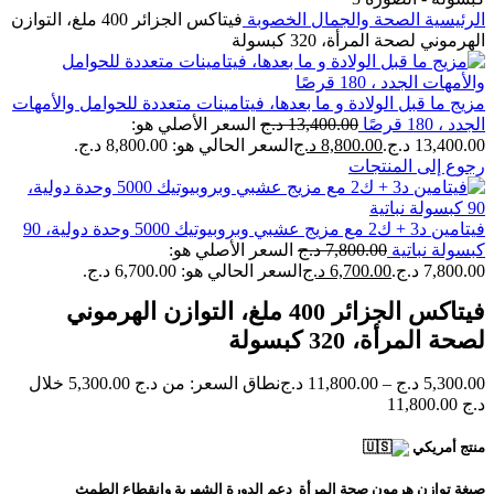
الرئيسية
الصحة والجمال
الخصوبة
فيتاكس الجزائر 400 ملغ، التوازن
الهرموني لصحة المرأة، 320 كبسولة
مزيج ما قبل الولادة و ما بعدها، فيتامينات متعددة للحوامل والأمهات
الجدد ، 180 قرصًا
13,400.00
د.ج
السعر الأصلي هو:
13,400.00 د.ج.
8,800.00
د.ج
السعر الحالي هو: 8,800.00 د.ج.
رجوع إلى المنتجات
فيتامين د3 + ك2 مع مزيج عشبي وبروبيوتيك 5000 وحدة دولية، 90
كبسولة نباتية
7,800.00
د.ج
السعر الأصلي هو:
7,800.00 د.ج.
6,700.00
د.ج
السعر الحالي هو: 6,700.00 د.ج.
فيتاكس الجزائر 400 ملغ، التوازن الهرموني
لصحة المرأة، 320 كبسولة
5,300.00
د.ج
–
11,800.00
د.ج
نطاق السعر: من ⁦5,300.00 د.ج⁩ خلال
منتج أمريكي
صيغة توازن هرمون صحة المرأة دعم الدورة الشهرية وانقطاع الطمث