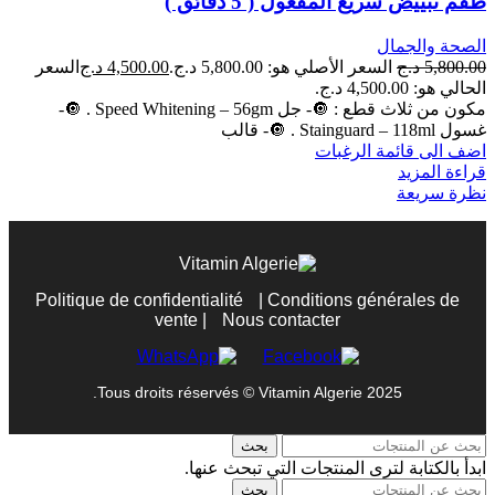
طقم تبييض سريع المفعول ( 5 دقائق )
الصحة والجمال
5,800.00
د.ج
السعر الأصلي هو: 5,800.00 د.ج.
4,500.00
د.ج
السعر
الحالي هو: 4,500.00 د.ج.
مكون من ثلاث قطع : 🔘- جل Speed Whitening – 56gm . 🔘-
غسول Stainguard – 118ml . 🔘- قالب
اضف الى قائمة الرغبات
قراءة المزيد
نظرة سريعة
Politique de confidentialité
|
Conditions générales de
vente
|
Nous contacter
Tous droits réservés © Vitamin Algerie 2025.
بحث
ابدأ بالكتابة لترى المنتجات التي تبحث عنها.
بحث