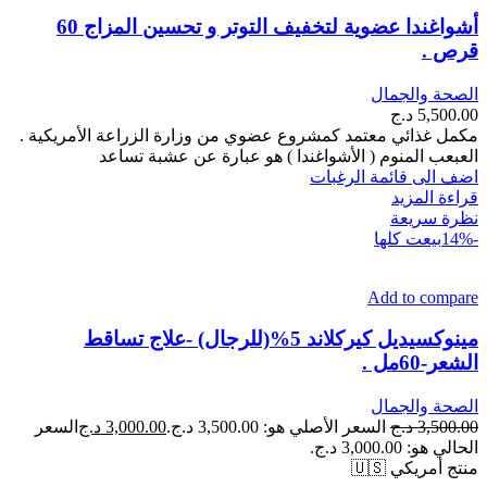
أشواغندا عضوية لتخفيف التوتر و تحسين المزاج 60
قرص .
الصحة والجمال
5,500.00
د.ج
مكمل غذائي معتمد كمشروع عضوي من وزارة الزراعة الأمريكية .
العبعب المنوم ( الأشواغندا ) هو عبارة عن عشبة تساعد
اضف الى قائمة الرغبات
قراءة المزيد
نظرة سريعة
-14%
بيعت كلها
Add to compare
مينوكسيديل كيركلاند 5%(للرجال) -علاج تساقط
الشعر-60مل .
الصحة والجمال
3,500.00
د.ج
السعر الأصلي هو: 3,500.00 د.ج.
3,000.00
د.ج
السعر
الحالي هو: 3,000.00 د.ج.
منتج أمريكي 🇺🇸