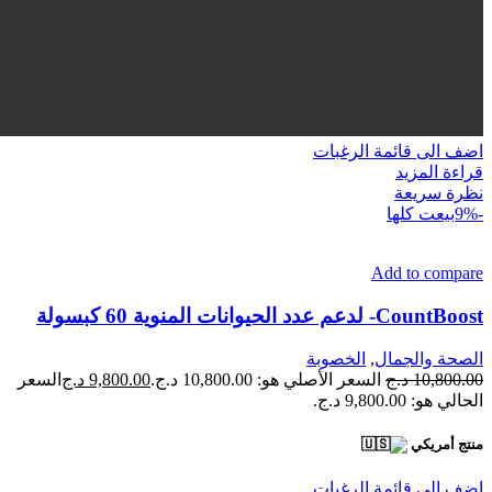
اضف الى قائمة الرغبات
قراءة المزيد
نظرة سريعة
-9%
بيعت كلها
Add to compare
CountBoost- لدعم عدد الحيوانات المنوية 60 كبسولة
الصحة والجمال
,
الخصوبة
10,800.00
د.ج
السعر الأصلي هو: 10,800.00 د.ج.
9,800.00
د.ج
السعر
الحالي هو: 9,800.00 د.ج.
منتج أمريكي
اضف الى قائمة الرغبات