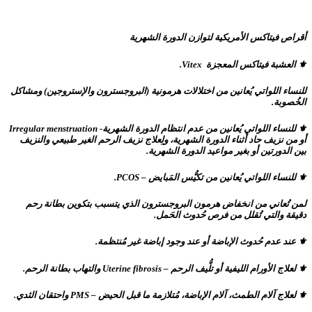
أقراص فيتاكس الأمريكية لتوازن الدورة الشهرية
⚜ العشبة فيتاكس المعجزة Vitex.
للنساء اللواتي يُعانين من اختلالات هرمونية (البروجسترون والإستروجين) ومشاكل
الخُصوبة.
⚜ للنساء اللواتي يُعانين من عدم انتظام الدورة الشهرية- Irregular menstruation
أو من نزيف حاد أثناء الدورة الشهرية، ولِعلاج نزيف الرحم الغير طبيعي والنزيف
بين الدورتين أو بغير مواعيد الدورة الشهرية.
⚜ للنساء اللواتي يُعانين من تكيُّس المَبايض – PCOS.
لمن تُعاني من انخفاض هرمون البروجسترون الذي يتسبب بتكوين بطانة رحم
دقيقة والتي تُقلل من فرص حُدوث الحَمل.
⚜ عند عدم حُدوث الإباضة أو عند وجود إباضة غير مُنتظمة.
⚜ لعلاج الأورام الليفية أو تلُّيف الرحم – Uterine fibrosis والتهاب بطانة الرحم.
⚜ لعلاج آلام الطمث، آلام الإباضة، مُتلازمة ما قبل الحيض – PMS واحتقان الثدي.