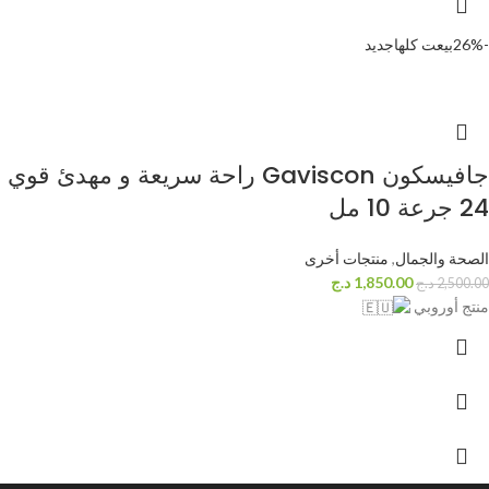
-26%
بيعت كلها
جديد
جافيسكون Gaviscon راحة سريعة و مهدئ قوي
24 جرعة 10 مل
الصحة والجمال
,
منتجات أخرى
1,850.00
د.ج
2,500.00
د.ج
منتج أوروبي