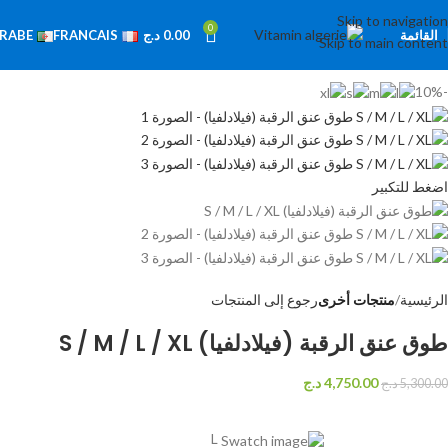
Skip to navigation
0
القائمة
0.00
د.ج
RABE
FRANCAIS
Skip to main content
-10%
اضغط للتكبير
الرئيسية
منتجات أخرى
رجوع إلى المنتجات
طوق عنق الرقبة (فيلادلفيا) S / M / L / XL
4,750.00
د.ج
5,300.00
د.ج
L