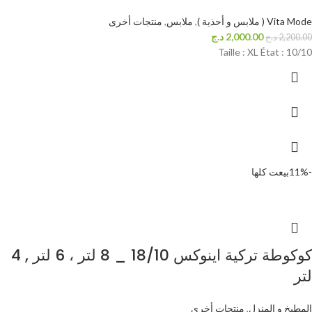
Vita Mode ( ملابس و أحذية )
,
ملابس
,
منتجات أخرى
2,000.00
د.ج
2,200.00
د.ج
Taille : XL État : 10/10
-11%
بيعت كلها
كوكوطة تركية اينوكس 18/10 _ 8 لتر ، 6 لتر , 4
لتر
المطبخ و المنزل
,
منتجات أخرى