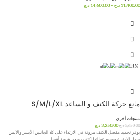
11,400.00
د.ج
–
14,600.00
د.ج
-11%
مانع حركة الكتف و الساعد S/M/L/XL
منتجات أخرى
3,250.00
د.ج
3,650.00
د.ج
يوفر تجميد مفصل الكتف مرونة في الارتداء على كلا الجانبين الأيسر والأيمن
سهل الارتداء ووجود غطاء للكتف يضمن قبضة أفضل