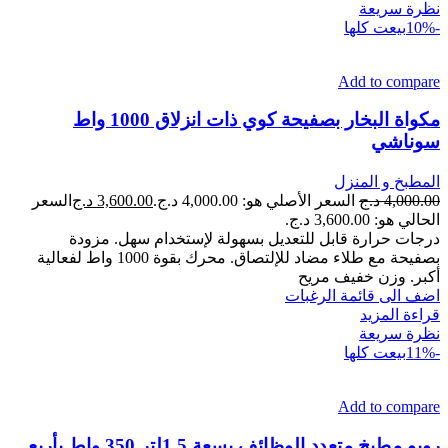
نظرة سريعة
-10%
بيعت كلها
Add to compare
مكواة البخار بصفيحة كوي ذات انزلاق 1000 واط
سوناشي
المطبخ و المنزل
4,000.00
د.ج
السعر الأصلي هو: 4,000.00 د.ج.
3,600.00
د.ج
السعر
الحالي هو: 3,600.00 د.ج.
درجات حرارة قابل للتعديل بسهولة لإستخدام سهل. مزودة
بصفيحة مع طلاء مضاد للإلتصاق. محرك بقوة 1000 واط لفعالية
أكبر. وزن خفيف مريح
اضف الى قائمة الرغبات
قراءة المزيد
نظرة سريعة
-11%
بيعت كلها
Add to compare
روبو مطبخ متعدد الوظائف بسعة 1.5لتر 350 واط بأربع