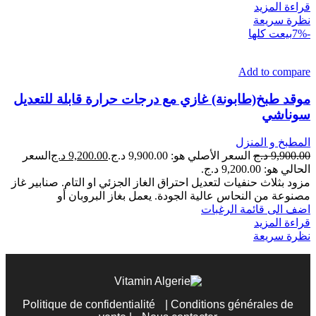
قراءة المزيد
نظرة سريعة
-7%
بيعت كلها
Add to compare
موقد طبخ(طابونة) غازي مع درجات حرارة قابلة للتعديل
سوناشي
المطبخ و المنزل
9,900.00
د.ج
السعر الأصلي هو: 9,900.00 د.ج.
9,200.00
د.ج
السعر
الحالي هو: 9,200.00 د.ج.
مزود بثلاث حنفيات لتعديل احتراق الغاز الجزئي او التام. صنابير غاز
مصنوعة من النحاس عالية الجودة. يعمل بغاز البروبان أو
اضف الى قائمة الرغبات
قراءة المزيد
نظرة سريعة
Politique de confidentialité
|
Conditions générales de