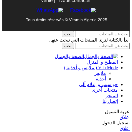
vente
|
Nous contacter
Tous droits réservés © Vitamin Algerie 2025.
بحث
ابدأ بالكتابة لترى المنتجات التي تبحث عنها.
بحث
الصحة والجمال
المطبخ و المنزل
Vita Mode ( ملابس و أحذية )
ملابس
أحذية
حواسيب و إعلام آلي
منتجات أخرى
المتجر
إتصل بنا
عربة التسوق
اغلاق
تسجيل الدخول
اغلاق