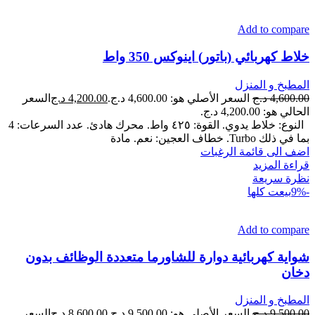
Add to compare
خلاط كهربائي (باتور) اينوكس 350 واط
المطبخ و المنزل
4,600.00
د.ج
السعر الأصلي هو: 4,600.00 د.ج.
4,200.00
د.ج
السعر
الحالي هو: 4,200.00 د.ج.
النوع: خلاط يدوي. القوة: ٤٢٥ واط. محرك هادئ. عدد السرعات: 4
بما في ذلك Turbo. خطاف العجين: نعم. مادة
اضف الى قائمة الرغبات
قراءة المزيد
نظرة سريعة
-9%
بيعت كلها
Add to compare
شواية كهربائية دوارة للشاورما متعددة الوظائف بدون
دخان
المطبخ و المنزل
9,500.00
د.ج
السعر الأصلي هو: 9,500.00 د.ج.
8,600.00
د.ج
السعر