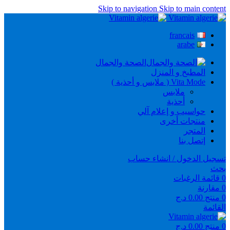
Skip to navigation
Skip to main content
francais
arabe
الصحة والجمال
المطبخ و المنزل
Vita Mode ( ملابس و أحذية )
ملابس
أحذية
حواسيب و إعلام آلي
منتجات أخرى
المتجر
إتصل بنا
تسجيل الدخول / انشاء حساب
بحث
0
قائمة الرغبات
0
مقارنة
0
منتج
0.00
د.ج
القائمة
0
منتج
0.00
د.ج