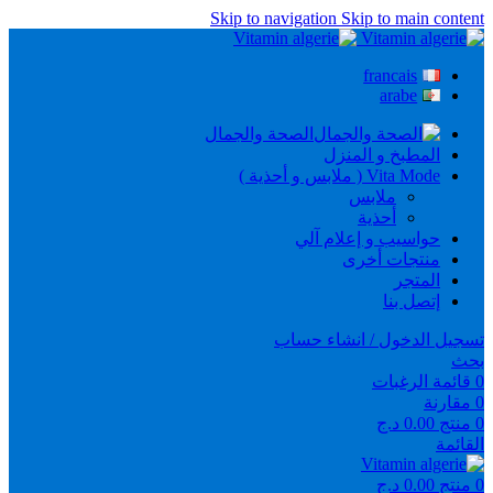
Skip to navigation
Skip to main content
francais
arabe
الصحة والجمال
المطبخ و المنزل
Vita Mode ( ملابس و أحذية )
ملابس
أحذية
حواسيب و إعلام آلي
منتجات أخرى
المتجر
إتصل بنا
تسجيل الدخول / انشاء حساب
بحث
0
قائمة الرغبات
0
مقارنة
0
منتج
0.00
د.ج
القائمة
0
منتج
0.00
د.ج