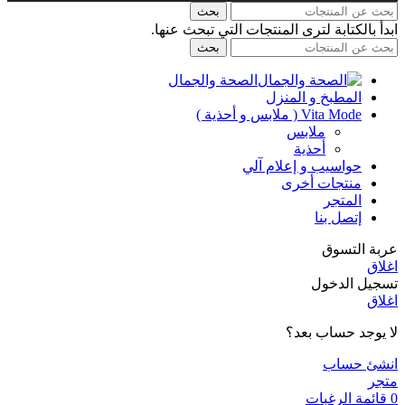
بحث
ابدأ بالكتابة لترى المنتجات التي تبحث عنها.
بحث
الصحة والجمال
المطبخ و المنزل
Vita Mode ( ملابس و أحذية )
ملابس
أحذية
حواسيب و إعلام آلي
منتجات أخرى
المتجر
إتصل بنا
عربة التسوق
اغلاق
تسجيل الدخول
اغلاق
لا يوجد حساب بعد؟
انشئ حساب
متجر
0
قائمة الرغبات