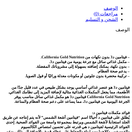
الوصف
مراجعات (0)
الشحن و التسليم
الوصف
– فيتامين د3 بدون نكهات من California Gold Nutrition.
– مكمل غذائي سائل مع جرعة يومية من فيتامين د3.
– بدون نكهة، يمكنك إضافته بسهولة إلى مشروباتك المفضلة.
– يدعم صحة العظام.
– تركيبة محضرة بدون جلوتين أو مكونات معدلة وراثيًا أو فول الصويا.
فيتامين د3 هو عنصر غذائي أساسي يوجد بشكل طبيعي في عدد قليل جدًا من
الأطعمة، مما يجعل المكملات الغذائية مثالية لإضافة المزيد إلى نظامك الغذائي.
California Gold Nutrition فيتامين د3 هو مكمل غذائي سائل مناسب يوفر
الجرعة اليومية من فيتامين د3، مما يساعد على دعم صحة العظام والمناعة.
فوائد مكملات فيتامين د:
يُطلق على فيتامين د أحيانًا اسم “فيتامين أشعة الشمس” لأنه يتم إنتاجه عن طريق
الجلد استجابةً لأشعة الشمس ويرتبط بمجموعة واسعة من الفوائد الصحية. إحدى
الفوائد الرئيسية لفيتامين د هي قدرته على تحسين امتصاص الكالسيوم
والفوسفور، وكلاهما مهم لبناء والحفاظ على عظام قوية. بالإضافة إلى ذلك، يدعم