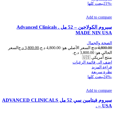
-21%
بيعت كلها
Add to compare
سيروم الكولاجين – 52 مل . Advanced Clinicals
MADE NIN USA
الصحة والجمال
4,800.00
د.ج
السعر الأصلي هو: 4,800.00 د.ج.
3,800.00
د.ج
السعر
الحالي هو: 3,800.00 د.ج.
منتج أمريكي 🇺🇸
اضف الى قائمة الرغبات
قراءة المزيد
نظرة سريعة
-24%
بيعت كلها
Add to compare
سيروم فيتامين سي 52 مل ADVANCED CLINICALS
– USA .