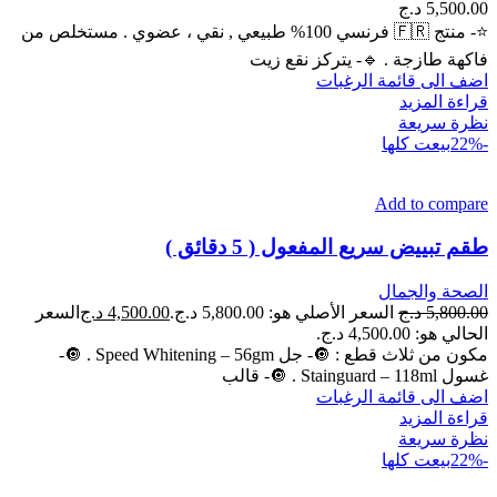
5,500.00
د.ج
⭐- منتج 🇫🇷 فرنسي 100% طبيعي , نقي ، عضوي . مستخلص من
فاكهة طازجة . 🔹️- يتركز نقع زيت
اضف الى قائمة الرغبات
قراءة المزيد
نظرة سريعة
-22%
بيعت كلها
Add to compare
طقم تبييض سريع المفعول ( 5 دقائق )
الصحة والجمال
5,800.00
د.ج
السعر الأصلي هو: 5,800.00 د.ج.
4,500.00
د.ج
السعر
الحالي هو: 4,500.00 د.ج.
مكون من ثلاث قطع : 🔘- جل Speed Whitening – 56gm . 🔘-
غسول Stainguard – 118ml . 🔘- قالب
اضف الى قائمة الرغبات
قراءة المزيد
نظرة سريعة
-22%
بيعت كلها