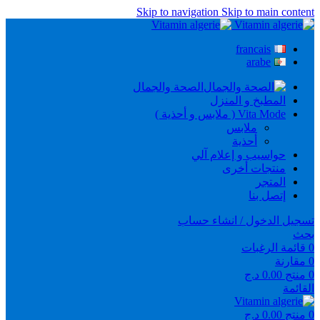
Skip to navigation
Skip to main content
francais
arabe
الصحة والجمال
المطبخ و المنزل
Vita Mode ( ملابس و أحذية )
ملابس
أحذية
حواسيب و إعلام آلي
منتجات أخرى
المتجر
إتصل بنا
تسجيل الدخول / انشاء حساب
بحث
0
قائمة الرغبات
0
مقارنة
0
منتج
0.00
د.ج
القائمة
0
منتج
0.00
د.ج