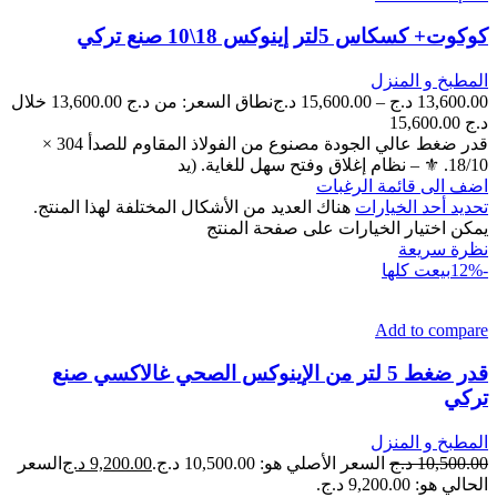
كوكوت+ كسكاس 5لتر إينوكس 18\10 صنع تركي
المطبخ و المنزل
13,600.00
د.ج
–
15,600.00
د.ج
نطاق السعر: من ⁦13,600.00 د.ج⁩ خلال
قدر ضغط عالي الجودة مصنوع من الفولاذ المقاوم للصدأ 304 ×
18/10. ⚜ – نظام إغلاق وفتح سهل للغاية. (يد
اضف الى قائمة الرغبات
تحديد أحد الخيارات
هناك العديد من الأشكال المختلفة لهذا المنتج.
يمكن اختيار الخيارات على صفحة المنتج
نظرة سريعة
-12%
بيعت كلها
Add to compare
قدر ضغط 5 لتر من الإينوكس الصحي غالاكسي صنع
تركي
المطبخ و المنزل
10,500.00
د.ج
السعر الأصلي هو: 10,500.00 د.ج.
9,200.00
د.ج
السعر
الحالي هو: 9,200.00 د.ج.