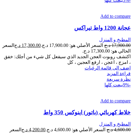
-3%
بيعت كلها
Add to compare
عجانة 1200 واط تيراكس
المطبخ و المنزل
17,900.00
د.ج
السعر الأصلي هو: 17,900.00 د.ج.
17,300.00
د.ج
السعر
الحالي هو: 17,300.00 د.ج.
اكتشف روبوت العجن الجديد الذي سيفعل كل شيء من أجلك: خفق
، امزج ، اعجن ، ارفع العجين ، كل
اضف الى قائمة الرغبات
قراءة المزيد
نظرة سريعة
-9%
بيعت كلها
Add to compare
خلاط كهربائي (باتور) اينوكس 350 واط
المطبخ و المنزل
4,600.00
د.ج
السعر الأصلي هو: 4,600.00 د.ج.
4,200.00
د.ج
السعر