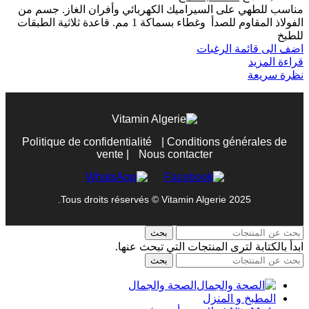
الأصلي
الحالي
مناسب للطهي على السيراميك الكهربائي وأفران الغاز. جسم من
هو:
هو:
الفولاذ المقاوم للصدأ وغطاء بسماكة 1 مم. قاعدة ثلاثية الطبقات
16,500.00 د.ج.
15,800.00 د.ج.
للطبخ
اضف الى قائمة الرغبات
قراءة المزيد
نظرة سريعة
Politique de confidentialité
|
Conditions générales de
vente
|
Nous contacter
Tous droits réservés © Vitamin Algerie 2025.
بحث
ابدأ بالكتابة لترى المنتجات التي تبحث عنها.
بحث
الصحة والجمال
المطبخ و المنزل