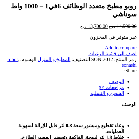
الأصلي
الحالي
روبو مطبخ متعدد الوظائف 6في1 – 1000 واط
هو:
هو:
12,300.00 د.ج.
11,000.00 د
سوناشي
السعر
السعر
14,500.00
د.ج
13,700.00
د.ج
الأصلي
الحالي
غير متوفر في المخزون
هو:
هو:
14,500.00 د.ج.
13,700.00 د.ج.
Add to compare
اضف الى قائمة الرغبات
رمز المنتج:
SON-2012
التصنيف:
المطبخ و المنزل
الوسوم:
,
robot
sonashi
Share:
الوصف
مراجعات (0)
الشحن و التسليم
الوصف
وعاء تقطيع ومبشور سعة 0.8 لتر قابل للإزالة لسهولة
العمليات.
خلاط 1.8 لتر لسحق الفاكهة وتحضير العصير الطازج.