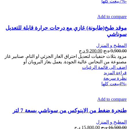
-7%
بيعت كلها
Add to compare
موقد طبخ(طابونة) غازي مع درجات حرارة قابلة للتعديل
سوناشي
المطبخ و المنزل
السعر
السعر
9,900.00
د.ج
9,200.00
د.ج
الأصلي
الحالي
مزود بثلاث حنفيات لتعديل احتراق الغاز الجزئي او التام. صنابير غاز
هو:
هو:
مصنوعة من النحاس عالية الجودة. يعمل بغاز البروبان أو
9,900.00 د.ج.
9,200.00 د.ج.
اضف الى قائمة الرغبات
قراءة المزيد
نظرة سريعة
-4%
بيعت كلها
Add to compare
طنجرة ضغط من الاينوكس من سوناشي بسعة 7 لتر
المطبخ و المنزل
السعر
السعر
16,500.00
د.ج
15,800.00
د.ج