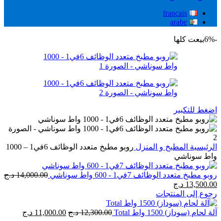
francais
arabe
-6%
بيعت كلها
اضغط للتكبير
الرئيسية
المطبخ و المنزل
روبو مطبخ متعدد الوظائف 6في1 – 1000
واط سوناشي
روبو مطبخ متعدد الوظائف 7في1 - 600 واط سوناشي
14,000.00
د.ج
السعر
السعر
13,500.00
د.ج
الأصلي
الحالي
رجوع إلى المنتجات
هو:
هو:
14,000.00 د.ج.
13,500.00 د.ج.
السعر
السعر
آلة لحام (سوداز) 1500 واط Total
12,300.00
د.ج
11,000.00
د.ج