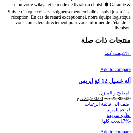
selon votre wilaya et le mode de livraison choisi. 🛡 Garantie &
Suivi : Chaque colis est soigneusement emballé et suivi jusqu’à sa
réception. En cas de retard exceptionnel, notre équipe logistique
vous contactera directement pour vous informer de l’état de la
livraison.
منتجات ذات صلة
-5%
بيعت كلها
Add to compare
آلة غسيل 12 كغ إيريس
المطبخ و المنزل
السعر
السعر
25,800.00
د.ج
24,500.00
د.ج
الأصلي
الحالي
اضف الى قائمة الرغبات
هو:
هو:
قراءة المزيد
25,800.00 د.ج.
24,500.00 د.ج.
نظرة سريعة
-17%
بيعت كلها
Add to compare