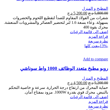
المطبخ و المنزل
السعر
السعر
5,800.00
د.ج
5,200.00
د.ج
الأصلي
الحالي
شفرات من الفولاذ المقاوم للصدأ لتقطيع اللحوم والخضروات
هو:
هو:
بسهولة. وعاء بسعة 1.6 لتر لتحضير العصائر والمشروبات المنعشة.
5,800.00 د.ج.
5,200.00 د.ج.
محرك بقوة 400
اضف الى قائمة الرغبات
قراءة المزيد
نظرة سريعة
-13%
بيعت كلها
Add to compare
روبو مطبخ متعدد الوظائف 1000 واط سوناشي
المطبخ و المنزل
السعر
السعر
5,200.00
د.ج
4,500.00
د.ج
الأصلي
الحالي
حماية المحرك من ارتفاع درجة الحرارة. سرعة و خاصية التحكم
هو:
هو:
بالنبض. محرك قوي بقدرة 1000W. مزود بمفتاح أمان.
5,200.00 د.ج.
4,500.00 د.ج.
اضف الى قائمة الرغبات
قراءة المزيد
نظرة سريعة