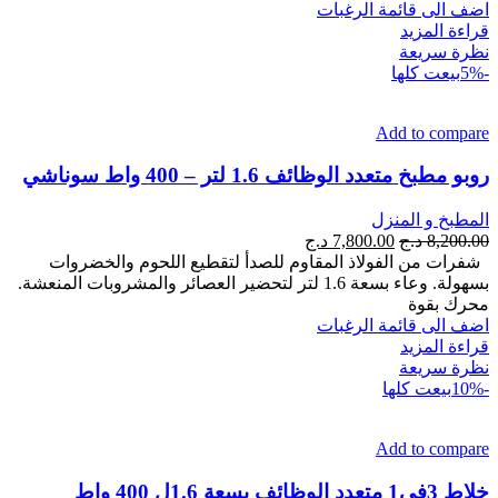
اضف الى قائمة الرغبات
قراءة المزيد
نظرة سريعة
-5%
بيعت كلها
Add to compare
روبو مطبخ متعدد الوظائف 1.6 لتر – 400 واط سوناشي
المطبخ و المنزل
السعر
السعر
8,200.00
د.ج
7,800.00
د.ج
الأصلي
الحالي
شفرات من الفولاذ المقاوم للصدأ لتقطيع اللحوم والخضروات
هو:
هو:
بسهولة. وعاء بسعة 1.6 لتر لتحضير العصائر والمشروبات المنعشة.
8,200.00 د.ج.
7,800.00 د.ج.
محرك بقوة
اضف الى قائمة الرغبات
قراءة المزيد
نظرة سريعة
-10%
بيعت كلها
Add to compare
خلاط 3في1 متعدد الوظائف بسعة 1.6ل 400 واط