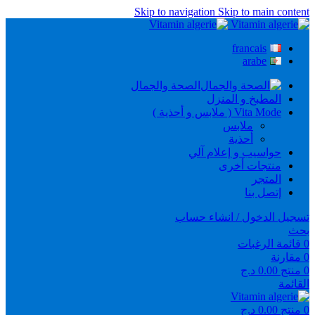
Skip to navigation
Skip to main content
francais
arabe
الصحة والجمال
المطبخ و المنزل
Vita Mode ( ملابس و أحذية )
ملابس
أحذية
حواسيب و إعلام آلي
منتجات أخرى
المتجر
إتصل بنا
تسجيل الدخول / انشاء حساب
بحث
0
قائمة الرغبات
0
مقارنة
0
منتج
0.00
د.ج
القائمة
0
منتج
0.00
د.ج