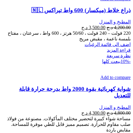
ذراع خلاط (ميكسار) 600 واط تيراكس 🇳🇱
المطبخ و المنزل
السعر
السعر
4,200.00
د.ج
3,500.00
د.ج
الأصلي
الحالي
220 فولت – 240 فولت ، 50/60 هرتز ، 600 واط ، سرعتان ، مفتاح
هو:
هو:
بلمسة ناعمة ، مقبض مريح
4,200.00 د.ج.
3,500.00 د.ج.
اضف الى قائمة الرغبات
قراءة المزيد
نظرة سريعة
-10%
بيعت كلها
Add to compare
شواية كهربائية بقوة 2000 واط بدرجة حرارة قابلة
للتعديل
المطبخ و المنزل
السعر
السعر
4,800.00
د.ج
4,300.00
د.ج
الأصلي
الحالي
مساحة شواء كبيرة لتحضير مختلف المأكولات. مصنوعة من فولاذ
هو:
هو:
صلب مقاوم للحرارة. تصميم مميز قابل للطي موفرة للمساحة.
4,800.00 د.ج.
4,300.00 د.ج.
مقابض باردة