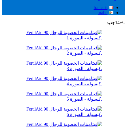
francais
arabe
-14%
جديد