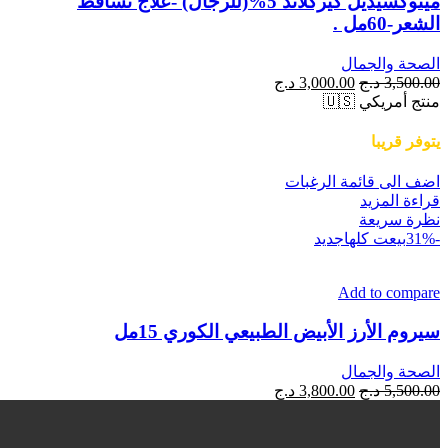
مينوكسيديل كيركلاند 5%(للرجال) -علاج تساقط
الشعر-60مل .
الصحة والجمال
السعر
السعر
3,500.00
د.ج
3,000.00
د.ج
الأصلي
الحالي
منتج أمريكي 🇺🇸
هو:
هو:
3,500.00 د.ج.
3,000.00 د.ج.
يتوفر قريبا
اضف الى قائمة الرغبات
قراءة المزيد
نظرة سريعة
-31%
بيعت كلها
جديد
Add to compare
سيروم الأرز الأبيض الطبيعي الكوري 15مل
الصحة والجمال
السعر
السعر
5,500.00
د.ج
3,800.00
د.ج
الأصلي
الحالي
هو:
هو:
5,500.00 د.ج.
3,800.00 د.ج.