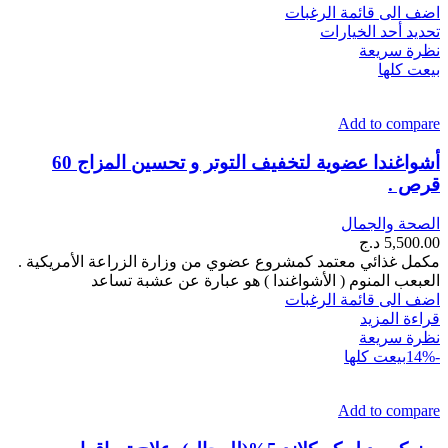
خلال
اضف الى قائمة الرغبات
هناك
تحديد أحد الخيارات
العديد
نظرة سريعة
من
بيعت كلها
الأشكال
المختلفة
Add to compare
لهذا
المنتج.
أشواغندا عضوية لتخفيف التوتر و تحسين المزاج 60
يمكن
قرص .
اختيار
الخيارات
على
الصحة والجمال
صفحة
5,500.00
د.ج
المنتج
مكمل غذائي معتمد كمشروع عضوي من وزارة الزراعة الأمريكية .
العبعب المنوم ( الأشواغندا ) هو عبارة عن عشبة تساعد
اضف الى قائمة الرغبات
قراءة المزيد
نظرة سريعة
-14%
بيعت كلها
Add to compare