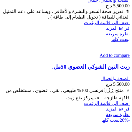
الصحة والجمال
,
جمال
5,500.00
د.ج
⚜- تعزيز صحة الشعر والبشرة والأظافر ، ويساعد على دعم التمثيل
الغذائي للطاقة ( تحويل الطعام إلى طاقة ) .
اضف الى قائمة الرغبات
قراءة المزيد
نظرة سريعة
بيعت كلها
Add to compare
زيت التين الشوكي العضوي 50مل.
الصحة والجمال
5,500.00
د.ج
⭐- منتج 🇫🇷 فرنسي 100% طبيعي , نقي ، عضوي . مستخلص من
فاكهة طازجة . 🔹️- يتركز نقع زيت
اضف الى قائمة الرغبات
قراءة المزيد
نظرة سريعة
-26%
بيعت كلها