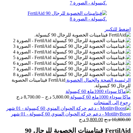
اضغط للتكبير
الرئيسية
الصحة والجمال
الخصوبة
FertilAid فيتامينات الخصوبة
للرجال 90 كبسولة.
نطاق
ماكا سوداء 1000ملغ 60 كبسولة
5,800.00
د.ج
–
8,700.00
د.ج
السعر:
رجوع إلى المنتجات
من
MotilityBoost - دعم حركة الحيوان المنوي 60 كبسولة - 01 شهر
السعر
السعر
خلال
10,800.00
د.ج
9,800.00
د.ج
الأصلي
الحالي
FertilAid فيتامينات الخصوبة للرجال 90
هو:
هو: