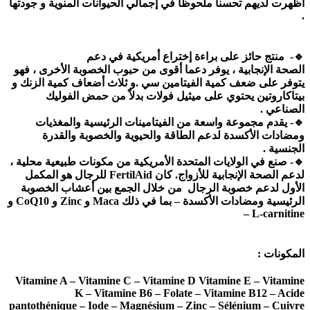
أظهرت لديهم تحسنا ملحوظا في إجمالي الحيوانات المنوية و جودتها
.
🔹️- منتج حائز على براءة إختراع أمريكية في دعم
الصحة الإنجابية ، يوفر دعما أقوى من حبوب الخصوبة الأخرى ، فهو
يتوفر على ضعف كمية الفيتامين سي .و ثلاث أضعاف كمية الزنك و
بيتاكاروتين يحتوي على ميثيل فولات بدلاً من حمض الفوليك
الصناعي .
🔹️- يقدم مجموعة واسعة من الفيتامينات الرئيسية والمغذيات
ومضادات الأكسدة لدعم الطاقة والحيوية والخصوبة والقدرة
الجنسية .
🔹️- صنع في الولايات المتحدة الأمريكية من مكونات طبيعية محلية ،
لدعم الصحة الإنجابية للأزواج. كان FertilAid للرجال هو المكمل
الأول لدعم خصوبة الرجال من خلال الجمع بين أعشاب الخصوبة
الرئيسية ومضادات الأكسدة – بما في ذلك Maca و Zinc و CoQ10 و
L-carnitine –
المكونات :
Vitamine A – Vitamine C – Vitamine D Vitamine E – Vitamine
K – Vitamine B6 – Folate – Vitamine B12 – Acide
pantothénique – Iode – Magnésium – Zinc – Sélénium – Cuivre