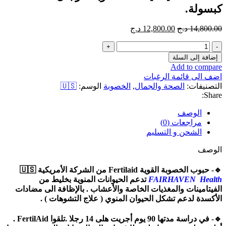
10,800.00 د.ج.
9,800.00 د.ج.
كبسولة.
السعر
السعر
14,800.00
د.ج
12,800.00
د.ج
الأصلي
الحالي
كمية
هو:
هو:
FertilAid
14,800.00 د.ج.
12,800.00 د.ج.
إضافة إلى السلة
فيتامينات
Add to compare
الخصوبة
اضف الى قائمة الرغبات
للرجال
التصنيفات:
الصحة والجمال
,
الخصوبة
الوسم:
🇺🇸
90
Share:
كبسولة.
الوصف
مراجعات (0)
الشحن و التسليم
الوصف
🔹️- حبوب الخصوبة القوية Fertilaid من الشركة الأمريكية 🇺🇸
FAIRHAVEN Health
تدعم الحيوانات المنوية بخليط من
الفيتامينات والمغذيات الخاصة والأعشاب . بالإظافة الى مضادات
الأكسدة لدعم تشكل الحيوان المنوي ( علاج التشوهات ) .
🔹️- في دراسة مدتها 90 يوم أجريت هلى 14 رجلا .تلقوا FertilAid .