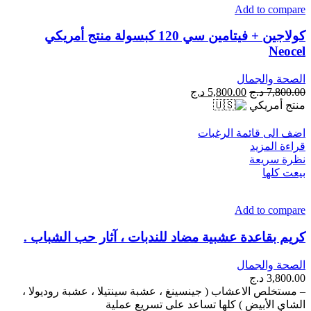
Add to compare
كولاجين + فيتامين سي 120 كبسولة منتج أمريكي
Neocel
الصحة والجمال
السعر
السعر
7,800.00
د.ج
5,800.00
د.ج
الأصلي
الحالي
منتج أمريكي
هو:
هو:
7,800.00 د.ج.
5,800.00 د.ج.
اضف الى قائمة الرغبات
قراءة المزيد
نظرة سريعة
بيعت كلها
Add to compare
كريم بقاعدة عشبية مضاد للندبات ، آثار حب الشباب .
الصحة والجمال
3,800.00
د.ج
– مستخلص الاعشاب ( جينسينغ ، عشبة سينتيلا ، عشبة روديولا ،
الشاي الأبيض ) كلها تساعد على تسريع عملية