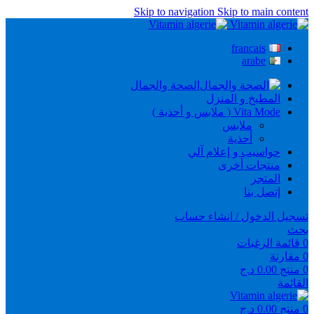
Skip to navigation
Skip to main content
francais
arabe
الصحة والجمال
المطبخ و المنزل
Vita Mode ( ملابس و أحذية )
ملابس
أحذية
حواسيب و إعلام آلي
منتجات أخرى
المتجر
إتصل بنا
تسجيل الدخول / انشاء حساب
بحث
0
قائمة الرغبات
0
مقارنة
0
منتج
0.00
د.ج
القائمة
0
منتج
0.00
د.ج