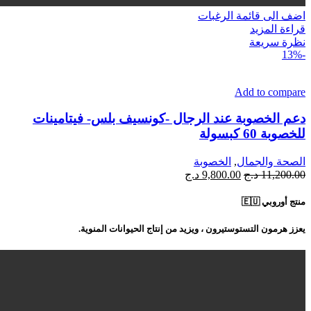
اضف الى قائمة الرغبات
قراءة المزيد
نظرة سريعة
-13%
Add to compare
دعم الخصوبة عند الرجال -كونسيف بلس- فيتامينات
للخصوبة 60 كبسولة
الصحة والجمال
,
الخصوبة
السعر
السعر
11,200.00
د.ج
9,800.00
د.ج
الأصلي
الحالي
هو:
هو:
منتج أوروبي 🇪🇺
11,200.00 د.ج.
9,800.00 د.ج.
يعزز هرمون التستوستيرون ، ويزيد من إنتاج الحيوانات المنوية.