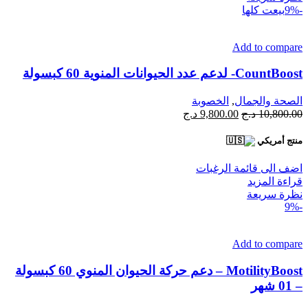
-9%
بيعت كلها
Add to compare
CountBoost- لدعم عدد الحيوانات المنوية 60 كبسولة
الصحة والجمال
,
الخصوبة
السعر
السعر
10,800.00
د.ج
9,800.00
د.ج
الأصلي
الحالي
هو:
هو:
منتج أمريكي
10,800.00 د.ج.
9,800.00 د.ج.
اضف الى قائمة الرغبات
قراءة المزيد
نظرة سريعة
-9%
Add to compare
MotilityBoost – دعم حركة الحيوان المنوي 60 كبسولة
– 01 شهر