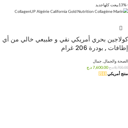
-13%
بيعت كلها
جديد
كولاجين بحري أمريكي نقي و طبيعي خالي من أي
إظافات , بودرة 206 غرام
الصحة والجمال
,
جمال
7,600.00
د.ج
8,700.00
د.ج
منتج أمريكي
🇺🇸