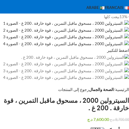
ARABE
FRANCAIS
-13%
بيعت كلها
اضغط للتكبير
الرئيسية
الصحة والجمال
رجوع إلى المنتجات
السيترولين 2000 ، مسحوق ماقبل التمرين ، قوة
خارقة . 200 غ .
7,600.00
د.ج
8,700.00
د.ج