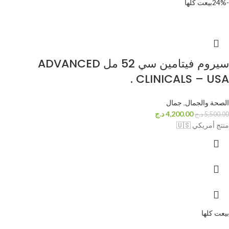
-24%
بيعت كلها
سيروم فيتامين سي 52 مل ADVANCED
CLINICALS – USA .
الصحة والجمال
,
جمال
4,200.00
د.ج
5,500.00
د.ج
منتج أمريكي 🇺🇸
بيعت كلها