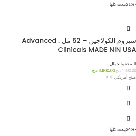
-21%
بيعت كلها
سيروم الكولاجين – 52 مل . Advanced
Clinicals MADE NIN USA
الصحة والجمال
3,800.00
د.ج
4,800.00
د.ج
منتج أمريكي 🇺🇸
-24%
بيعت كلها