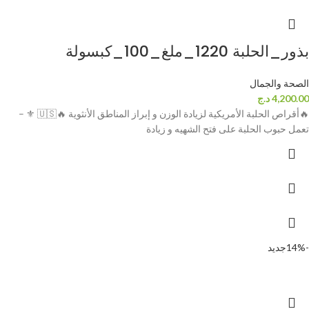
بذور_الحلبة 1220_ملغ_100_كبسولة
الصحة والجمال
4,200.00
د.ج
🔥أقراص الحلبة الأمريكية لزيادة الوزن و إبراز المناطق الأنثوية 🔥🇺🇸 ⚜ –
تعمل حبوب الحلبة على فتح الشهيه و زيادة
-14%
جديد