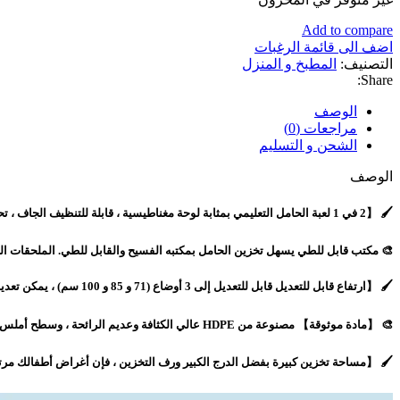
هو:
هو:
6,700.00 د.ج.
5,500.00 د.ج.
Add to compare
اضف الى قائمة الرغبات
التصنيف:
المطبخ و المنزل
Share:
الوصف
مراجعات (0)
الشحن و التسليم
الوصف
🖌️ 【2 في 1 لعبة الحامل التعليمي بمثابة لوحة مغناطيسية ، قابلة للتنظيف الجاف ، تحتوي على رف كتب مع مكتب قابل للطي للقراءة والكتابة.
🎨 مكتب قابل للطي يسهل تخزين الحامل بمكتبه الفسيح والقابل للطي. الملحقات اللطيفة (الحروف والأرقام المغناطيسية ، 4 ع
🖌️ 【ارتفاع قابل للتعديل قابل للتعديل إلى 3 أوضاع (71 و 85 و 100 سم) ، يمكن تعديل هذا الحامل عالي الجودة وفقًا لارتفاع طفلك.تساعد الكراسي المريحة الأطفال على تطوير وضعية جلوس جيدة.
🎨 【مادة موثوقة】 مصنوعة من HDPE عالي الكثافة وعديم الرائحة ، وسطح أملس وحواف مستديرة ، هذا الحامل الفني 2 في 1 متين وآمن. تضيف الوسادات غير القابلة للانزلاق ثباتًا للحامل.
🖌️ 【مساحة تخزين كبيرة بفضل الدرج الكبير ورف التخزين ، فإن أغراض أطفالك مرتب