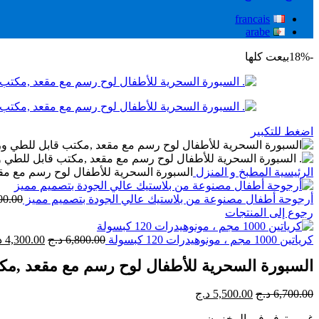
francais
arabe
-18%
بيعت كلها
اضغط للتكبير
الرئيسية
المطبخ و المنزل
السبورة السحرية للأطفال لوح رسم مع مق
أرجوحة أطفال مصنوعة من بلاستيك عالي الجودة بتصميم مميز
00.00
رجوع إلى المنتجات
السعر
كرياتين 1000 مجم ، مونوهيدرات 120 كبسولة
6,800.00
د.ج
4,300.00
د
الأصلي
السبورة السحرية للأطفال لوح رسم مع مقعد ,م
هو:
6,800.00 د.ج.
السعر
السعر
6,700.00
د.ج
5,500.00
د.ج
الأصلي
الحالي
غير متوفر في المخزون