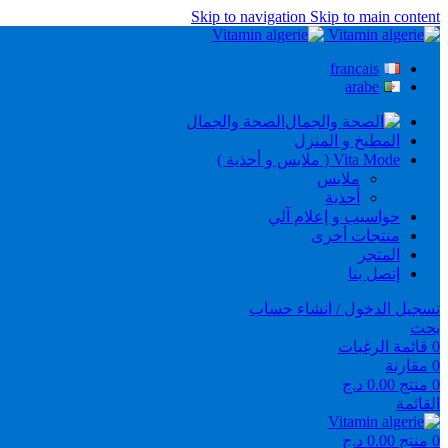
Skip to navigation
Skip to main content
francais
arabe
الصحة والجمال
المطبخ و المنزل
Vita Mode ( ملابس و أحذية )
ملابس
أحذية
حواسيب و إعلام آلي
منتجات أخرى
المتجر
إتصل بنا
تسجيل الدخول / انشاء حساب
بحث
0
قائمة الرغبات
0
مقارنة
0
منتج
0.00
د.ج
القائمة
0
منتج
0.00
د.ج