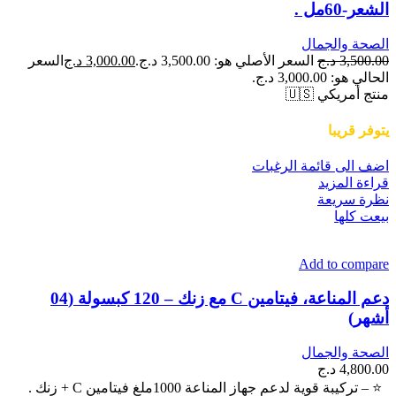
الشعر-60مل .
الصحة والجمال
3,500.00
د.ج
السعر الأصلي هو: 3,500.00 د.ج.
3,000.00
د.ج
السعر
الحالي هو: 3,000.00 د.ج.
منتج أمريكي 🇺🇸
يتوفر قريبا
اضف الى قائمة الرغبات
قراءة المزيد
نظرة سريعة
بيعت كلها
Add to compare
دعم المناعة، فيتامين C مع زنك – 120 كبسولة (04
أشهر)
الصحة والجمال
4,800.00
د.ج
⭐ – تركيبة قوية لدعم جهاز المناعة 1000ملغ فيتامين C + زنك .