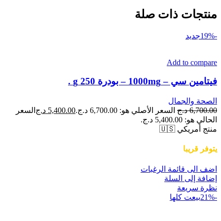
منتجات ذات صلة
-19%
جديد
Add to compare
فيتامين سي – 1000mg – بودرة 250 g .
الصحة والجمال
6,700.00
د.ج
السعر الأصلي هو: 6,700.00 د.ج.
5,400.00
د.ج
السعر
الحالي هو: 5,400.00 د.ج.
منتج أمريكي 🇺🇸
يتوفر قريبا
اضف الى قائمة الرغبات
إضافة إلى السلة
نظرة سريعة
-21%
بيعت كلها