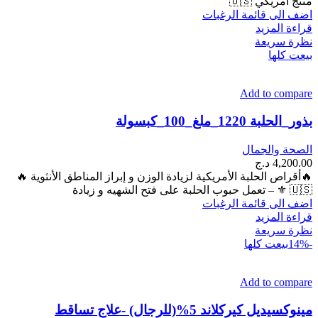
منتج أمريكي 🇺🇸
اضف الى قائمة الرغبات
قراءة المزيد
نظرة سريعة
بيعت كلها
Add to compare
بذور_الحلبة 1220_ملغ_100_كبسولة
الصحة والجمال
4,200.00
د.ج
🔥أقراص الحلبة الأمريكية لزيادة الوزن و إبراز المناطق الأنثوية 🔥
🇺🇸 ⚜ – تعمل حبوب الحلبة على فتح الشهيه و زيادة
اضف الى قائمة الرغبات
قراءة المزيد
نظرة سريعة
-14%
بيعت كلها
Add to compare
مينوكسيديل كيركلاند 5%(للرجال) -علاج تساقط