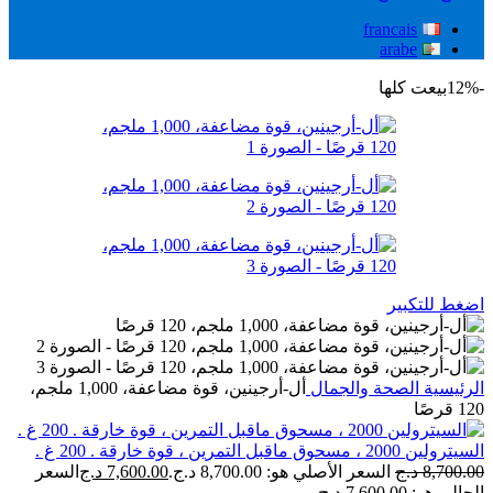
francais
arabe
-12%
بيعت كلها
اضغط للتكبير
الرئيسية
الصحة والجمال
أل-أرجينين، قوة مضاعفة، 1,000 ملجم،
120 قرصًا
السيترولين 2000 ، مسحوق ماقبل التمرين ، قوة خارقة . 200 غ .
8,700.00
د.ج
السعر الأصلي هو: 8,700.00 د.ج.
7,600.00
د.ج
السعر
الحالي هو: 7,600.00 د.ج.