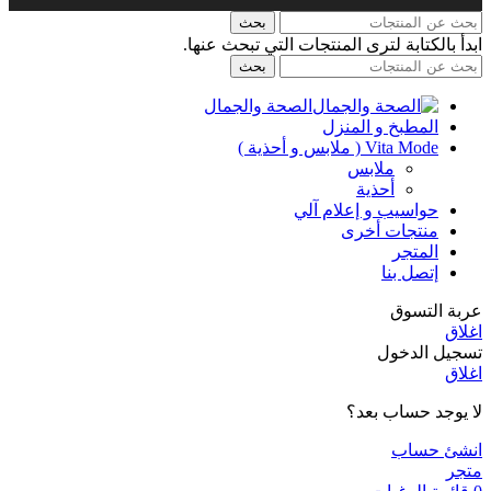
بحث
ابدأ بالكتابة لترى المنتجات التي تبحث عنها.
بحث
الصحة والجمال
المطبخ و المنزل
Vita Mode ( ملابس و أحذية )
ملابس
أحذية
حواسيب و إعلام آلي
منتجات أخرى
المتجر
إتصل بنا
عربة التسوق
اغلاق
تسجيل الدخول
اغلاق
لا يوجد حساب بعد؟
انشئ حساب
متجر