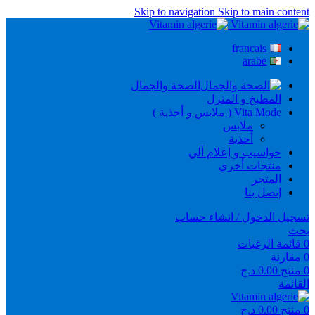
Skip to navigation
Skip to main content
francais
arabe
الصحة والجمال
المطبخ و المنزل
Vita Mode ( ملابس و أحذية )
ملابس
أحذية
حواسيب و إعلام آلي
منتجات أخرى
المتجر
إتصل بنا
تسجيل الدخول / انشاء حساب
بحث
0
قائمة الرغبات
0
مقارنة
0
منتج
0.00
د.ج
القائمة
0
منتج
0.00
د.ج