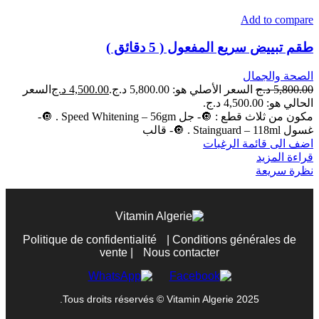
Add to compare
طقم تبييض سريع المفعول ( 5 دقائق )
الصحة والجمال
5,800.00
د.ج
السعر الأصلي هو: 5,800.00 د.ج.
4,500.00
د.ج
السعر
الحالي هو: 4,500.00 د.ج.
مكون من ثلاث قطع : 🔘- جل Speed Whitening – 56gm . 🔘-
غسول Stainguard – 118ml . 🔘- قالب
اضف الى قائمة الرغبات
قراءة المزيد
نظرة سريعة
Politique de confidentialité
|
Conditions générales de
vente
|
Nous contacter
Tous droits réservés © Vitamin Algerie 2025.