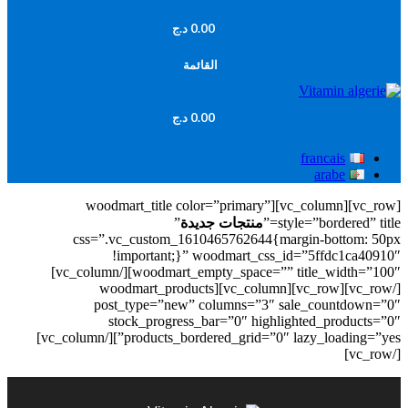
0.00
د.ج
القائمة
0.00
د.ج
francais
arabe
[vc_row][vc_column][woodmart_title color=”primary”
style=”bordered” title=”
منتجات جديدة
”
css=”.vc_custom_1610465762644{margin-bottom: 50px
!important;}” woodmart_css_id=”5ffdc1ca40910″
woodmart_empty_space=”” title_width=”100″][/vc_column]
[/vc_row][vc_row][vc_column][woodmart_products
post_type=”new” columns=”3″ sale_countdown=”0″
stock_progress_bar=”0″ highlighted_products=”0″
products_bordered_grid=”0″ lazy_loading=”yes”][/vc_column]
[/vc_row]