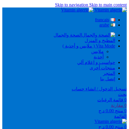
Skip to navigation
Skip to main content
francais
arabe
الصحة والجمال
المطبخ و المنزل
Vita Mode ( ملابس و أحذية )
ملابس
أحذية
حواسيب و إعلام آلي
منتجات أخرى
المتجر
إتصل بنا
تسجيل الدخول / انشاء حساب
بحث
0
قائمة الرغبات
0
مقارنة
0
منتج
0.00
د.ج
القائمة
0
منتج
0.00
د.ج