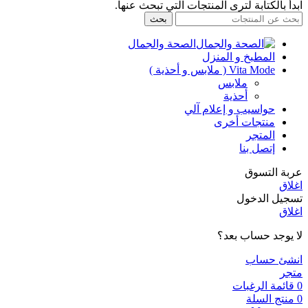
ابدأ بالكتابة لترى المنتجات التي تبحث عنها.
بحث
الصحة والجمال
المطبخ و المنزل
Vita Mode ( ملابس و أحذية )
ملابس
أحذية
حواسيب و إعلام آلي
منتجات أخرى
المتجر
إتصل بنا
عربة التسوق
اغلاق
تسجيل الدخول
اغلاق
لا يوجد حساب بعد؟
انشئ حساب
متجر
0
قائمة الرغبات
0
منتج
السلة