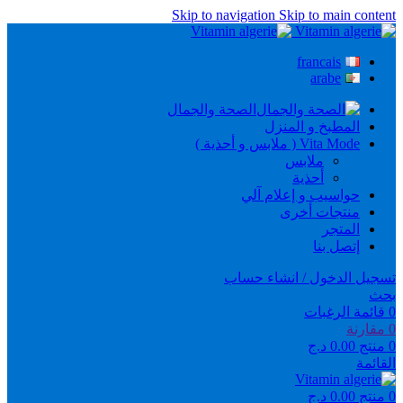
Skip to navigation
Skip to main content
francais
arabe
الصحة والجمال
المطبخ و المنزل
Vita Mode ( ملابس و أحذية )
ملابس
أحذية
حواسيب و إعلام آلي
منتجات أخرى
المتجر
إتصل بنا
تسجيل الدخول / انشاء حساب
بحث
0
قائمة الرغبات
0
مقارنة
0
منتج
0.00
د.ج
القائمة
0
منتج
0.00
د.ج