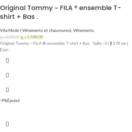
Original Tommy ~ FILA ® ensemble T-
shirt + Bas .
Vita Mode ( Vêtements et chaussures)
,
Vêtements
د.ج
5,500.00
د.ج
6,500.00
Original Tommy ~ FILA ® ensemble T-shirt + Bas . Taille : S ( 🚹 178 cm )
État :
-9%
Épuisé