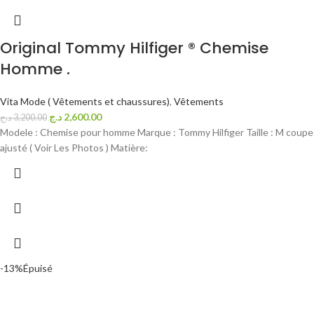
Original Tommy Hilfiger ® Chemise
Homme .
Vita Mode ( Vêtements et chaussures)
,
Vêtements
د.ج
2,600.00
د.ج
3,200.00
Modele : Chemise pour homme Marque : Tommy Hilfiger Taille : M coupe
ajusté ( Voir Les Photos ) Matière:
-13%
Épuisé