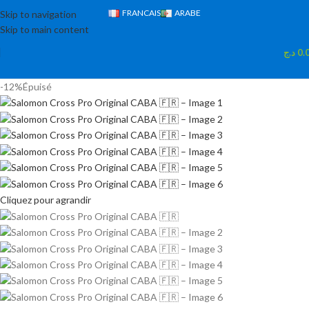
FRANCAIS
ARABE
Skip to navigation
Skip to main content
د.ج
0.
-12%
Épuisé
Cliquez pour agrandir