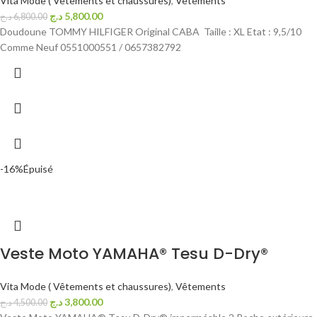
Vita Mode ( Vêtements et chaussures)
,
Vêtements
د.ج
5,800.00
د.ج
6,800.00
Doudoune TOMMY HILFIGER Original CABA Taille : XL Etat : 9,5/10
Comme Neuf 0551000551 / 0657382792
-16%
Épuisé
Veste Moto YAMAHA® Tesu D-Dry®
Vita Mode ( Vêtements et chaussures)
,
Vêtements
د.ج
3,800.00
د.ج
4,500.00