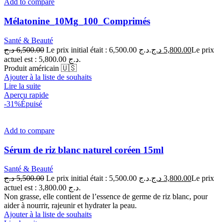
Add to compare
Mélatonine_10Mg_100_Comprimés
Santé & Beauté
د.ج
6,500.00
Le prix initial était : 6,500.00 د.ج.
د.ج
5,800.00
Le prix
actuel est : 5,800.00 د.ج.
Produit américain 🇺🇸
Ajouter à la liste de souhaits
Lire la suite
Aperçu rapide
-31%
Épuisé
Add to compare
Sérum de riz blanc naturel coréen 15ml
Santé & Beauté
د.ج
5,500.00
Le prix initial était : 5,500.00 د.ج.
د.ج
3,800.00
Le prix
actuel est : 3,800.00 د.ج.
Non grasse, elle contient de l’essence de germe de riz blanc, pour
aider à nourrir, rajeunir et hydrater la peau.
Ajouter à la liste de souhaits