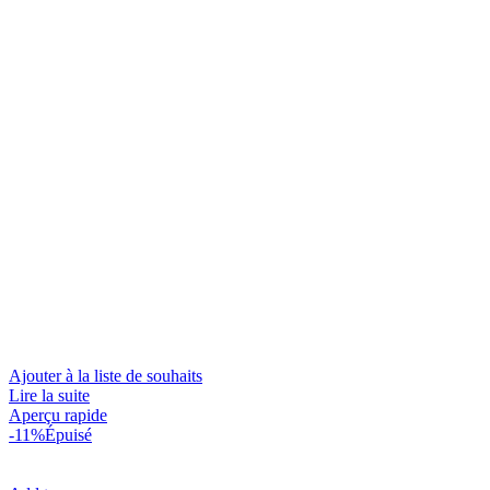
Ajouter à la liste de souhaits
Lire la suite
Aperçu rapide
-11%
Épuisé