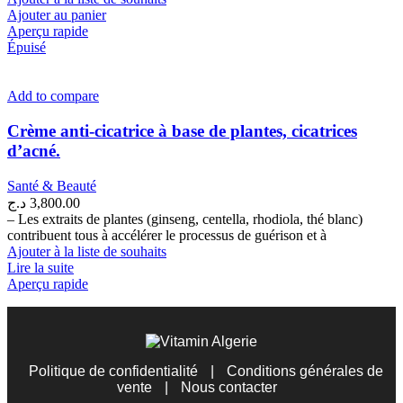
Ajouter au panier
Aperçu rapide
Épuisé
Add to compare
Crème anti-cicatrice à base de plantes, cicatrices
d’acné.
Santé & Beauté
د.ج
3,800.00
– Les extraits de plantes (ginseng, centella, rhodiola, thé blanc)
contribuent tous à accélérer le processus de guérison et à
Ajouter à la liste de souhaits
Lire la suite
Aperçu rapide
Politique de confidentialité
|
Conditions générales de
vente
|
Nous contacter