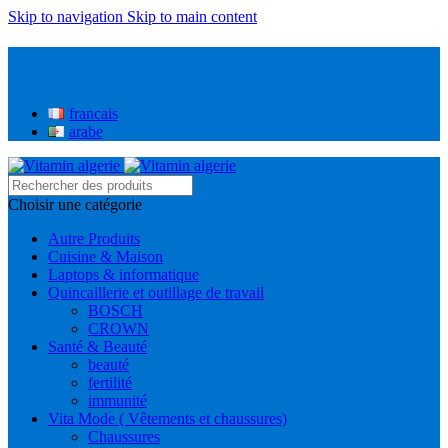
Skip to navigation
Skip to main content
0551-00-0551 / 0657-38-27-92 Pour toute assistance, Merci de
nous contacter
francais
arabe
Choisir une catégorie
Autre Produits
Cuisine & Maison
Laptops & informatique
Quincaillerie et outillage de travail
BOSCH
CROWN
Santé & Beauté
beauté
fertilité
immunité
Vita Mode ( Vêtements et chaussures)
Chaussures