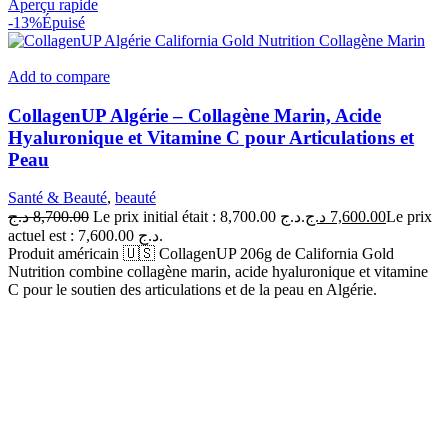
Aperçu rapide
-13%
Épuisé
Add to compare
CollagenUP Algérie – Collagène Marin, Acide
Hyaluronique et Vitamine C pour Articulations et
Peau
Santé & Beauté
,
beauté
د.ج
8,700.00
Le prix initial était : 8,700.00 د.ج.
د.ج
7,600.00
Le prix
actuel est : 7,600.00 د.ج.
Produit américain 🇺🇸 CollagenUP 206g de California Gold
Nutrition combine collagène marin, acide hyaluronique et vitamine
C pour le soutien des articulations et de la peau en Algérie.