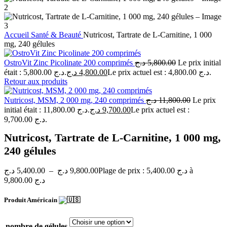
Accueil
Santé & Beauté
Nutricost, Tartrate de L-Carnitine, 1 000
mg, 240 gélules
OstroVit Zinc Picolinate 200 comprimés
د.ج
5,800.00
Le prix initial
était : 5,800.00 د.ج.
د.ج
4,800.00
Le prix actuel est : 4,800.00 د.ج.
Retour aux produits
Nutricost, MSM, 2 000 mg, 240 comprimés
د.ج
11,800.00
Le prix
initial était : 11,800.00 د.ج.
د.ج
9,700.00
Le prix actuel est :
9,700.00 د.ج.
Nutricost, Tartrate de L-Carnitine, 1 000 mg,
240 gélules
د.ج
5,400.00
–
د.ج
9,800.00
Plage de prix : 5,400.00 د.ج à
9,800.00 د.ج
Produit Américain
nombre de gélules