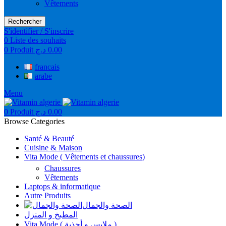
Vêtements
Rechercher
S'identifier / S'inscrire
0
Liste des souhaits
0
Produit
د.ج
0.00
francais
arabe
Menu
0
Produit
د.ج
0.00
Browse Categories
Santé & Beauté
Cuisine & Maison
Vita Mode ( Vêtements et chaussures)
Chaussures
Vêtements
Laptops & informatique
Autre Produits
الصحة والجمال
المطبخ و المنزل
Vita Mode ( ملابس و أحذية )