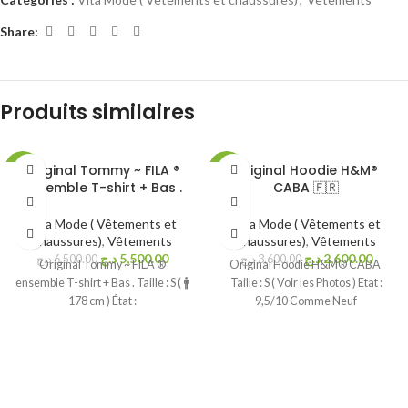
Share:
Produits similaires
Original Tommy ~ FILA ®
Original Hoodie H&M®
-15%
-28%
ensemble T-shirt + Bas .
CABA 🇫🇷
ÉPUISÉ
ÉPUISÉ
Vita Mode ( Vêtements et
Vita Mode ( Vêtements et
chaussures)
,
Vêtements
chaussures)
,
Vêtements
د.ج
5,500.00
د.ج
2,600.00
د.ج
6,500.00
د.ج
3,600.00
Original Tommy ~ FILA ®
Original Hoodie H&M® CABA
ensemble T-shirt + Bas . Taille : S ( 🚹
Taille : S ( Voir les Photos ) Etat :
178 cm ) État :
9,5/10 Comme Neuf