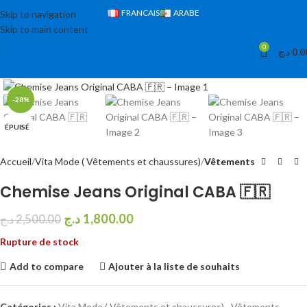
FRANCAIS
ARABE
Skip to navigation
Skip to main content
0
د.ج
0.0
Cliquez pour agrandir
-28%
ÉPUISÉ
Accueil
Vita Mode ( Vêtements et chaussures)
Vêtements
Chemise Jeans Original CABA 🇫🇷
د.ج
1,800.00
د.ج
2,500.00
Rupture de stock
Add to compare
Ajouter à la liste de souhaits
Catégories :
Vita Mode ( Vêtements et chaussures)
,
Vêtements