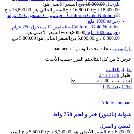
للرجال
18,800.00
د.ج
السعر الأصلي هو:
18,800.00 د.ج.
16,800.00
د.ج
السعر الحالي هو: 16,800.00 د.ج.
California Gold Nutrition – فيتامين C مسحوق 250 غرام
(جرعة 1000 ملغ)
6,800.00
د.ج
السعر الأصلي هو:
6,800.00 د.ج.
5,800.00
د.ج
السعر الحالي هو: 5,800.00 د.ج.
الرئيسية
منتجات تحت الوسم “panineuse”
عرض ⁦2⁩ من كل النتائج
تم الفرز حسب الأحدث
اظهار القائمة
اظهار
9
12
18
24
-11%
بيعت كلها
Add to compare
شواية (بانينوز) خبز و لحم 750 واط
المطبخ و المنزل
6,200.00
د.ج
السعر الأصلي هو: 6,200.00 د.ج.
5,500.00
د.ج
السعر