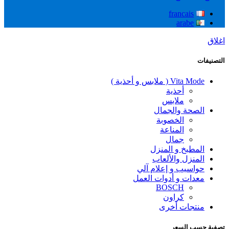
francais
arabe
اغلاق
التصنيفات
Vita Mode ( ملابس و أحذية )
أحذية
ملابس
الصحة والجمال
الخصوبة
المناعة
جمال
المطبخ و المنزل
المنزل والألعاب
حواسيب و إعلام آلي
معدات و أدوات العمل
BOSCH
كراون
منتجات أخرى
تصفية حسب السعر