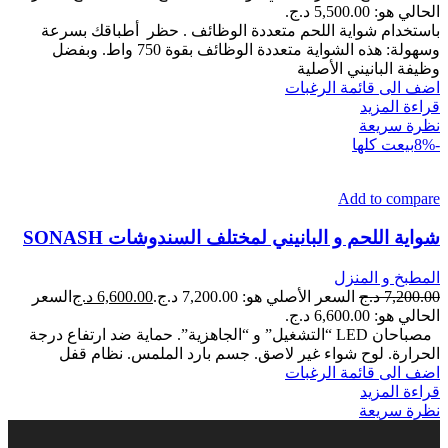
الحالي هو: 5,500.00 د.ج.
باستخدام شواية اللحم متعددة الوظائف . حظر أطباقك بسرعة
وسهولة: هذه الشواية متعددة الوظائف بقوة 750 واط. وبفضل
وظيفة البانيني الأصلية
اضف الى قائمة الرغبات
قراءة المزيد
نظرة سريعة
-8%
بيعت كلها
Add to compare
شواية اللحم و البانيني لمختلف السندوشات SONASH
المطبخ و المنزل
7,200.00
د.ج
السعر الأصلي هو: 7,200.00 د.ج.
6,600.00
د.ج
السعر
الحالي هو: 6,600.00 د.ج.
مصباحان LED “التشغيل” و “الجاهزية”. حماية ضد ارتفاع درجة
الحرارة. لوح شواء غير لاصق. جسم بارد الملمس. نظام قفل
اضف الى قائمة الرغبات
قراءة المزيد
نظرة سريعة