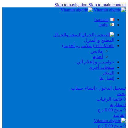
Skip to navigation
Skip to main content
francais
arabe
الصحة والجمال
المطبخ و المنزل
Vita Mode ( ملابس و أحذية )
ملابس
أحذية
حواسيب و إعلام آلي
منتجات أخرى
المتجر
إتصل بنا
تسجيل الدخول / انشاء حساب
بحث
0
قائمة الرغبات
0
مقارنة
0
منتج
0.00
د.ج
القائمة
0
منتج
0.00
د.ج