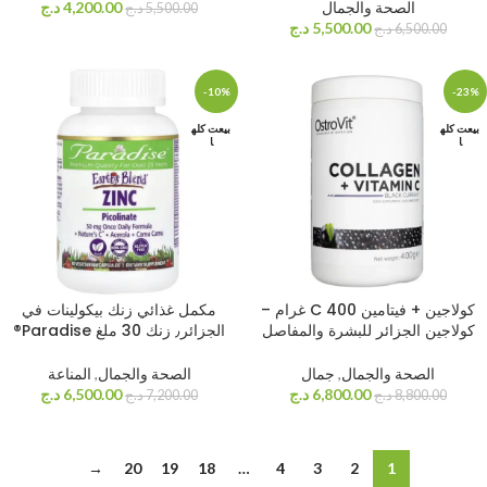
الصحة والجمال
4,200.00
د.ج
5,500.00
د.ج
5,500.00
د.ج
6,500.00
د.ج
-10%
-23%
بيعت كله
بيعت كله
ا
ا
كولاجين + فيتامين C 400 غرام –
مكمل غذائي زنك بيكولينات في
كولاجين الجزائر للبشرة والمفاصل
الجزائر٫ زنك 30 ملغ Paradise®
الصحة والجمال
,
جمال
الصحة والجمال
,
المناعة
6,800.00
د.ج
6,500.00
د.ج
8,800.00
د.ج
7,200.00
د.ج
→
20
19
18
…
4
3
2
1