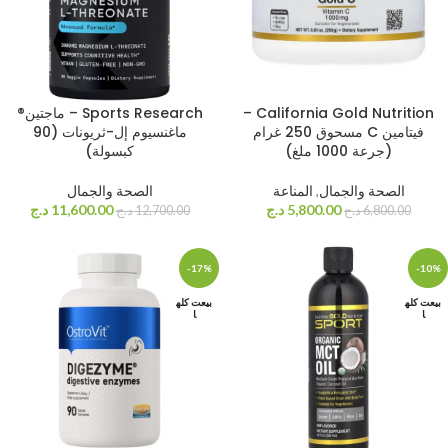
California Gold Nutrition –
Sports Research – ماجتين®
فيتامين C مسحوق 250 غرام
ماغنسيوم إل-ثريونات (90
(جرعة 1000 ملغ)
كبسولة)
الصحة والجمال
,
المناعة
الصحة والجمال
5,800.00
د.ج
11,600.00
د.ج
6,800.00
د.ج
12,700.00
د.ج
-17%
-10%
بيعت كله
بيعت كله
ا
ا