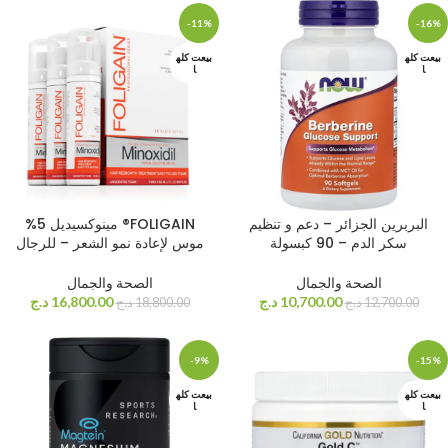
-11%
-16%
بيعت كله
بيعت كله
ا
ا
البربرين الجزائر – دعم و تنظيم
FOLIGAIN® مينوكسيديل 5%
سكر الدم – 90 كبسولة
موس لإعادة نمو الشعر – للرجال
الصحة والجمال
الصحة والجمال
10,700.00
د.ج
16,800.00
د.ج
12,700.00
د.ج
18,800.00
د.ج
-9%
-15%
بيعت كله
بيعت كله
ا
ا