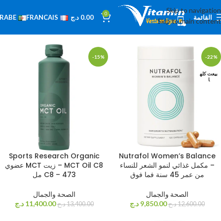
الرئيسية
الصحة والجمال
عرض 1–12 من أصل 239 نتيجة
Skip to navigation
0
القائمة
0.00
د.ج
RABE
FRANCAIS
Skip to main content
اظهار القائمة
-15%
-22%
بيعت كله
ا
Sports Research Organic
Nutrafol Women’s Balance
– مكمل غذائي لنمو الشعر للنساء
MCT Oil C8 – زيت MCT عضوي
من عمر 45 سنة فما فوق
C8 – 473 مل
الصحة والجمال
الصحة والجمال
9,850.00
د.ج
11,400.00
د.ج
12,600.00
د.ج
13,400.00
د.ج