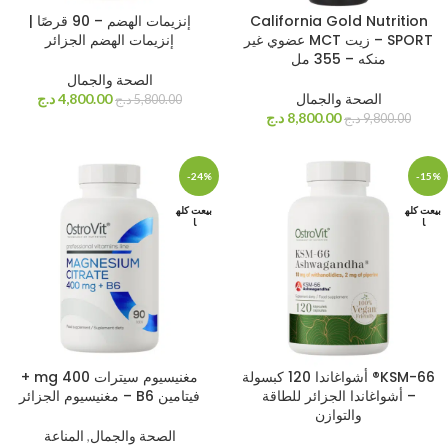
California Gold Nutrition
إنزيمات الهضم – 90 قرصًا |
SPORT – زيت MCT عضوي غير
إنزيمات الهضم الجزائر
منكه – 355 مل
الصحة والجمال
الصحة والجمال
4,800.00
د.ج
5,800.00
د.ج
8,800.00
د.ج
9,800.00
د.ج
-24%
-15%
بيعت كله
بيعت كله
ا
ا
KSM-66® أشواغاندا 120 كبسولة
مغنيسيوم سيترات 400 mg +
– أشواغاندا الجزائر للطاقة
فيتامين B6 – مغنيسيوم الجزائر
والتوازن
الصحة والجمال
,
المناعة