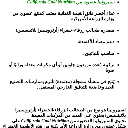
سبيرولينا عضوية من California Gold Nutrition
غذاء أخضر فائق القيمة الغذائية معتمد كمنتج عضوي من
وزارة الزراعة الأمريكية
مصدره طحالب زرقاء-خضراء (أرثروسبيرا بلاتينسيس)
دعم مضاد للأكسدة.
مناسب للنباتيين .
تركيبة مُعدة من دون جلوتين أو أي مكونات معدلة وراثيًا أو
صويا
يُنتج في منشأة مسجلة (معتمدة) تلتزم بممارسات التصنيع
الجيد وخاضعة للتدقيق الخارجي المستقل .
لسبيرولينا هو نوع من الطحالب الزرقاء-الخضراء (أرثروسبيرا
بلاتينسيس) يحتوي على العديد من المركبات المفيدة.
تحتوي السبيرولينا العضوية من
California Gold Nutrition
على
شكل عضوي من وزارة الزراعة الأمريكية من هذه الأطعمة الخضراء