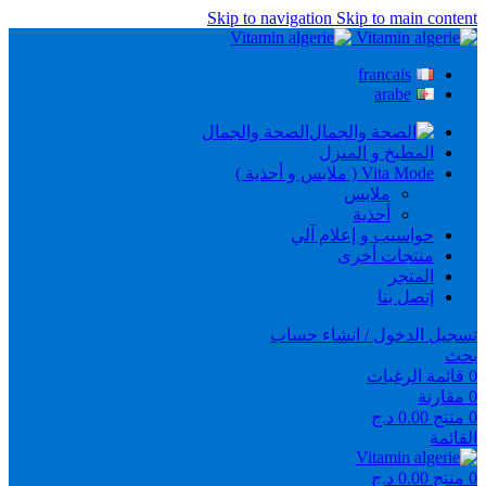
Skip to navigation
Skip to main content
francais
arabe
الصحة والجمال
المطبخ و المنزل
Vita Mode ( ملابس و أحذية )
ملابس
أحذية
حواسيب و إعلام آلي
منتجات أخرى
المتجر
إتصل بنا
تسجيل الدخول / انشاء حساب
بحث
0
قائمة الرغبات
0
مقارنة
0
منتج
0.00
د.ج
القائمة
0
منتج
0.00
د.ج