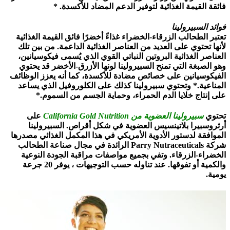
فائقة القيمة الغذائية لتوفير الدعم المضاد للأكسدة. *
فوائد السبيرولينا
تعتبر الطحالب الزرقاء-الخضراء غذاءً أخضرًا فائق القيمة الغذائية
لأنها تحتوي على العديد من العناصر الغذائية الداعمة. من بين تلك
العناصر الغذائية البروتين النباتي القوي الذي يُسمى فيكوسيانين،
وهو الصبغة التي تمنح السبيرولينا لونها الأزرق-الأخضر قد يحتوي
الفيكوسيانين على خصائص مضادة للأكسدة، كما أنه يعزز الوظائف
المناعية.* وتحتوي سبيرولينا كذلك على الكلوروفيل الذي يساعد
على إنتاج خلايا الدم الحمراء، وحماية الجسم من السموم.*
تحتوي
سبيرولينا العضوية من California Gold Nutrition
على
أرثروسبيرا بلاتينسيس العضوية في شكل أقراص. السبيرولينا
الموافقة لدستور الأدوية الأمريكي في هذا المكمل الغذائي مصدرها
شركة Parry Nutraceuticals الرائدة في مجال صناعة الطحالب
الخضراء-الزرقاء. وتفي بجميع مواصفات مراقبة الجودة النوعية
والكمية أو تفوقها. عند تناوله حسب التوجيهات ، يوفر 20 جرعة
يومية.