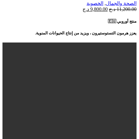
الصحة والجمال
,
الخصوبة
السعر
السعر
11,200.00
د.ج
9,800.00
د.ج
الأصلي
الحالي
هو:
هو:
منتج أوروبي 🇪🇺
11,200.00 د.ج.
9,800.00 د.ج.
يعزز هرمون التستوستيرون ، ويزيد من إنتاج الحيوانات المنوية.