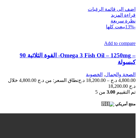
اضف الى قائمة الرغبات
قراءة المزيد
نظرة سريعة
-13%
بيعت كلها
Add to compare
– Omega 3 Fish Oil – 1250mg- القوة الثلاثية 90
كبسولة
الصحة والجمال
,
الخصوبة
4,800.00
د.ج
–
18,200.00
د.ج
نطاق السعر: من ⁦4,800.00 د.ج⁩ خلال
تم التقييم
3.00
من 5
منتج أمريكي