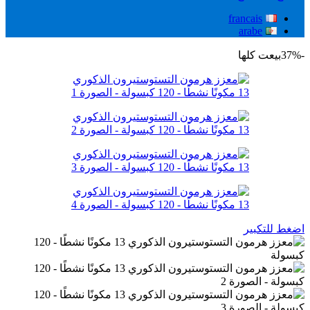
francais
arabe
-37%
بيعت كلها
اضغط للتكبير