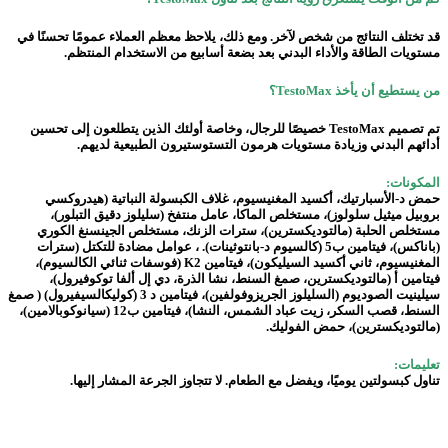
قد تختلف النتائج من شخص لآخر. ومع ذلك، يلاحظ معظم العملاء عمومًا تحسنًا في
مستويات الطاقة والأداء البدني بعد بضعة أسابيع من الاستخدام المنتظم.
من يستطيع أن يأخذ TestoMax؟
تم تصميم TestoMax خصيصًا للرجال، وخاصة أولئك الذين يتطلعون إلى تحسين
أدائهم البدني وزيادة مستويات هرمون التستوستيرون الطبيعية لديهم.
المكونات:
حمض د-الأسبارتيك، أكسيد المغنيسيوم، غلاف الكبسولة النباتية (هيدروكسي
بروبيل ميثيل سلولوز)، مستخلص الماكا، عامل منتفخ (سليلوز دقيق التبلور)،
مستخلص الحلبة (مالتوديكسترين)، سترات الزنك، مستخلص الجينسنغ الكوري
(باناكس)، فيتامين ب5 (كالسيوم د-بانتوثينات). ، عوامل مضادة للتكتل (سترات
المغنيسيوم، ثاني أكسيد السيليكون)، فيتامين K2 (فوسفات ثنائي الكالسيوم)،
فيتامين أ (مالتوديكسترين، صمغ السنط، نشا الذرة، دي إل ألفا توكوفيرول)،
سيلينيت الصوديوم (السليلوز الجريزوفولفين)، فيتامين د 3 (كوليكالسيفيرول) ( صمغ
السنط، قصب السكر، زيت عباد الشمس، النشا)، فيتامين ب12 (سيانوكوبالامين)،
(مالتوديكسترين)، حمض الفوليك.
تعليمات:
تناول كبسولتين يوميًا، ويفضل مع الطعام. لا تتجاوز الجرعة المشار إليها.