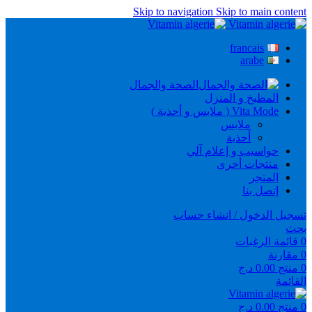
Skip to navigation
Skip to main content
francais
arabe
الصحة والجمال
المطبخ و المنزل
Vita Mode ( ملابس و أحذية )
ملابس
أحذية
حواسيب و إعلام آلي
منتجات أخرى
المتجر
إتصل بنا
تسجيل الدخول / انشاء حساب
بحث
0
قائمة الرغبات
0
مقارنة
0
منتج
0.00
د.ج
القائمة
0
منتج
0.00
د.ج