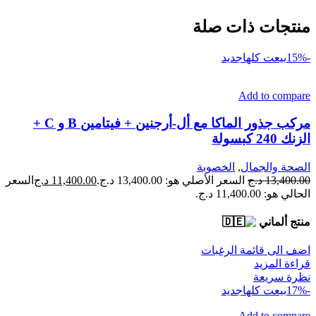
منتجات ذات صلة
-15%
بيعت كلها
جديد
Add to compare
مركب جذور الماكا مع أل-أرجنين + فيتامين B و C +
الزنك 240 كبسولة
الصحة والجمال
,
الخصوبة
13,400.00
د.ج
السعر الأصلي هو: 13,400.00 د.ج.
11,400.00
د.ج
السعر
الحالي هو: 11,400.00 د.ج.
منتج ألماني
اضف الى قائمة الرغبات
قراءة المزيد
نظرة سريعة
-17%
بيعت كلها
جديد
Add to compare