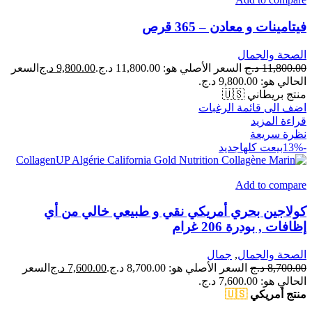
فيتامينات و معادن – 365 قرص
الصحة والجمال
11,800.00
د.ج
السعر الأصلي هو: 11,800.00 د.ج.
9,800.00
د.ج
السعر
الحالي هو: 9,800.00 د.ج.
منتج بريطاني 🇺🇸
اضف الى قائمة الرغبات
قراءة المزيد
نظرة سريعة
-13%
بيعت كلها
جديد
Add to compare
كولاجين بحري أمريكي نقي و طبيعي خالي من أي
إظافات , بودرة 206 غرام
الصحة والجمال
,
جمال
8,700.00
د.ج
السعر الأصلي هو: 8,700.00 د.ج.
7,600.00
د.ج
السعر
الحالي هو: 7,600.00 د.ج.
منتج أمريكي
🇺🇸