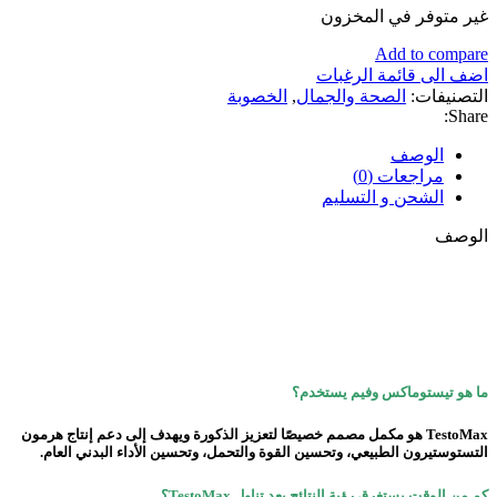
غير متوفر في المخزون
Add to compare
اضف الى قائمة الرغبات
التصنيفات:
الصحة والجمال
,
الخصوبة
Share:
الوصف
مراجعات (0)
الشحن و التسليم
الوصف
ما هو تيستوماكس وفيم يستخدم؟
TestoMax هو مكمل مصمم خصيصًا لتعزيز الذكورة ويهدف إلى دعم إنتاج هرمون
التستوستيرون الطبيعي، وتحسين القوة والتحمل، وتحسين الأداء البدني العام.
كم من الوقت يستغرق رؤية النتائج بعد تناول TestoMax؟