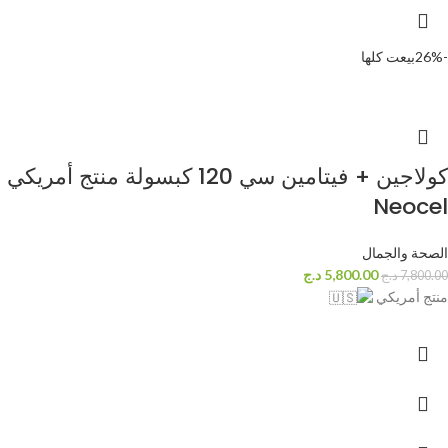
-26%
بيعت كلها
كولاجين + فيتامين سي 120 كبسولة منتج أمريكي
Neocel
الصحة والجمال
5,800.00
د.ج
7,800.00
د.ج
منتج أمريكي