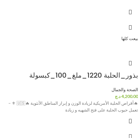
بيعت كلها
بذور_الحلبة 1220_ملغ_100_كبسولة
الصحة والجمال
4,200.00
د.ج
🔥أقراص الحلبة الأمريكية لزيادة الوزن و إبراز المناطق الأنثوية 🔥🇺🇸 ⚜ –
تعمل حبوب الحلبة على فتح الشهيه و زيادة