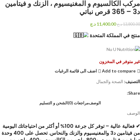
مركب الكالسيوم و المغنيسيوم ، الزنك و فيتامين
د3 – 365 قرص نباتي
11,400.00
د.ج
13,800.00
د.ج
منتج في المملكة المتحدة
غير متوفر في المخزون
Add to compare
اضف الى قائمة الرغبات
التصنيف:
الصحة والجمال
Share:
الوصف
مراجعات (0)
الشحن و التسليم
الوصف
✔ فعالية عالية – توفر كل جرعة 100% أو أكثر من احتياجاتك اليومية
من فيتامين د3 والمغنيسيوم والزنك والنحاس. تحصل على 400 وحدة
دولية من فيتامين د، و800 ملجم من الكالسيوم، و400 ملجم من