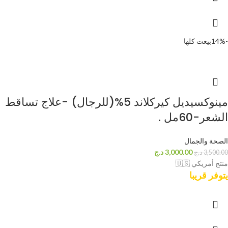
-14%
بيعت كلها
مينوكسيديل كيركلاند 5%(للرجال) -علاج تساقط
الشعر-60مل .
الصحة والجمال
3,000.00
د.ج
3,500.00
د.ج
منتج أمريكي 🇺🇸
يتوفر قريبا